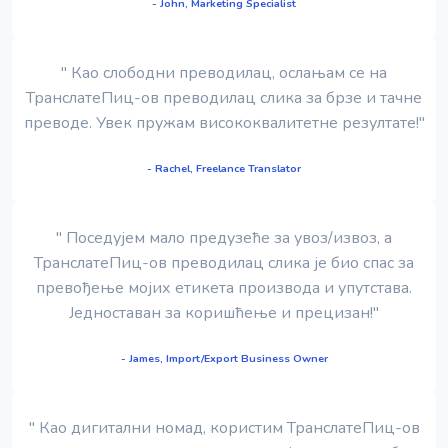
- John, Marketing Specialist
" Као слободни преводилац, ослањам се на
ТранслатеПиц-ов преводилац слика за брзе и тачне
преводе. Увек пружам висококвалитетне резултате!"
- Rachel, Freelance Translator
" Поседујем мало предузеће за увоз/извоз, а
ТранслатеПиц-ов преводилац слика је био спас за
превођење мојих етикета производа и упутстава.
Једноставан за коришћење и прецизан!"
- James, Import/Export Business Owner
" Као дигитални номад, користим ТранслатеПиц-ов