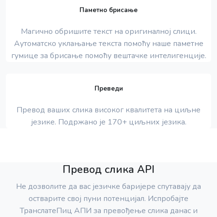
Паметно брисање
Магично обришите текст на оригиналној слици.
Аутоматско уклањање текста помоћу наше паметне
гумице за брисање помоћу вештачке интелигенције.
Преведи
Превод ваших слика високог квалитета на циљне
језике. Подржано је 170+ циљних језика.
Превод слика API
Не дозволите да вас језичке баријере спутавају да
остварите свој пуни потенцијал. Испробајте
ТранслатеПиц АПИ за превођење слика данас и