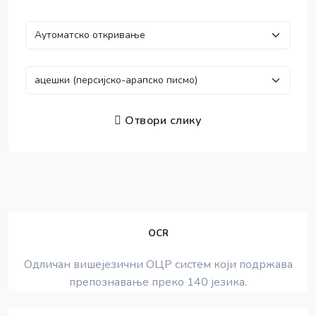
Отвори слику
OCR
Одличан вишејезични ОЦР систем који подржава
препознавање преко 140 језика.