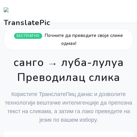
Почните да преводите своје слике
БЕСПЛАТНО
одмах!
санго → луба-лулуа
Преводилац слика
Користите ТранслатеПиц данас и дозволите
технологији вештачке интелигенције да препозна
текст на сликама, а затим га лако преведите на
језик по вашем избору.