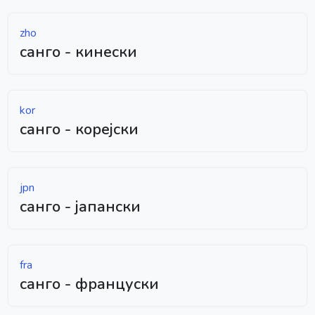
zho
санго - кинески
kor
санго - корејски
jpn
санго - јапански
fra
санго - француски