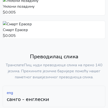
Уклони позадину
$0.005
Смарт Ерасер
$0.005
Преводилац слика
ТранслатеПиц нуди преводиоце слика на преко 140
језика. Прекините језичке баријере помоћу нашег
паметног вишејезичног преводиоца слика.
eng
санго - енглески