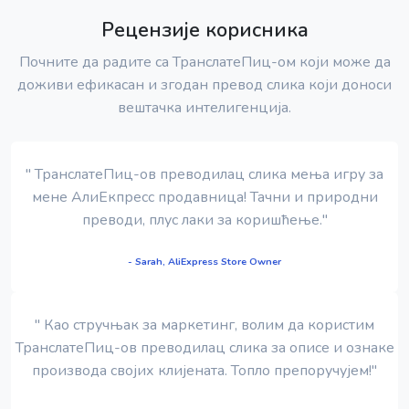
Рецензије корисника
Почните да радите са ТранслатеПиц-ом који може да
доживи ефикасан и згодан превод слика који доноси
вештачка интелигенција.
" ТранслатеПиц-ов преводилац слика мења игру за
мене АлиЕкпресс продавница! Тачни и природни
преводи, плус лаки за коришћење."
- Sarah, AliExpress Store Owner
" Као стручњак за маркетинг, волим да користим
ТранслатеПиц-ов преводилац слика за описе и ознаке
производа својих клијената. Топло препоручујем!"