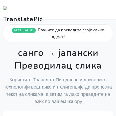
Почните да преводите своје слике
БЕСПЛАТНО
одмах!
санго → јапански
Преводилац слика
Користите ТранслатеПиц данас и дозволите
технологији вештачке интелигенције да препозна
текст на сликама, а затим га лако преведите на
језик по вашем избору.