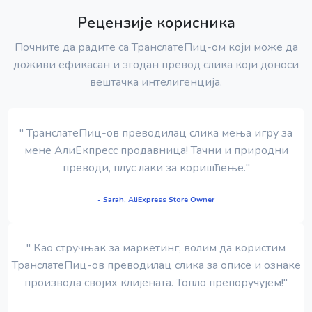
Рецензије корисника
Почните да радите са ТранслатеПиц-ом који може да
доживи ефикасан и згодан превод слика који доноси
вештачка интелигенција.
" ТранслатеПиц-ов преводилац слика мења игру за
мене АлиЕкпресс продавница! Тачни и природни
преводи, плус лаки за коришћење."
- Sarah, AliExpress Store Owner
" Као стручњак за маркетинг, волим да користим
ТранслатеПиц-ов преводилац слика за описе и ознаке
производа својих клијената. Топло препоручујем!"