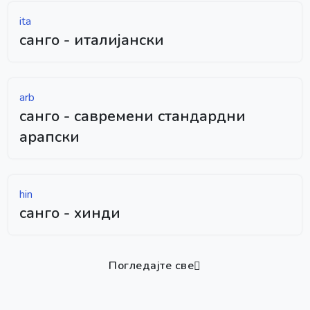
ita
санго - италијански
arb
санго - савремени стандардни
арапски
hin
санго - хинди
Погледајте све