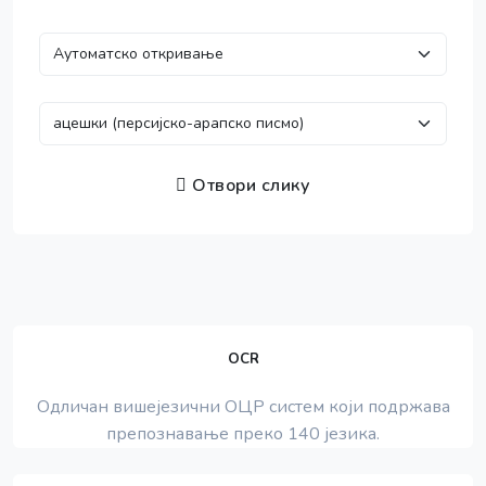
Отвори слику
OCR
Одличан вишејезични ОЦР систем који подржава
препознавање преко 140 језика.