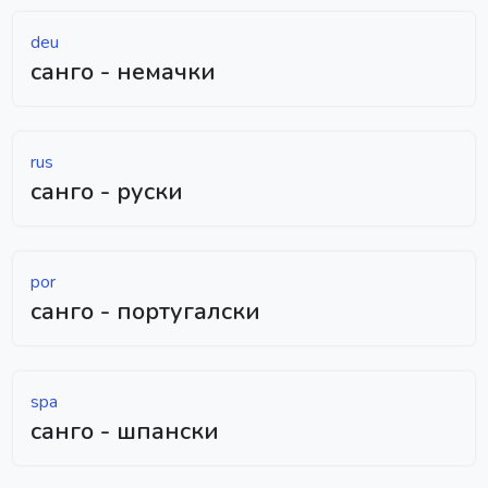
deu
санго - немачки
rus
санго - руски
por
санго - португалски
spa
санго - шпански