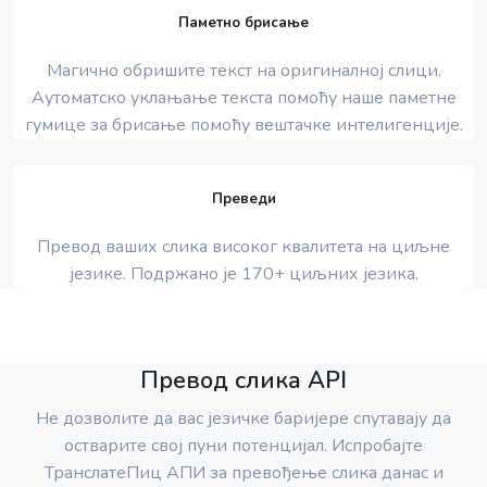
Паметно брисање
Магично обришите текст на оригиналној слици.
Аутоматско уклањање текста помоћу наше паметне
гумице за брисање помоћу вештачке интелигенције.
Преведи
Превод ваших слика високог квалитета на циљне
језике. Подржано је 170+ циљних језика.
Превод слика API
Не дозволите да вас језичке баријере спутавају да
остварите свој пуни потенцијал. Испробајте
ТранслатеПиц АПИ за превођење слика данас и