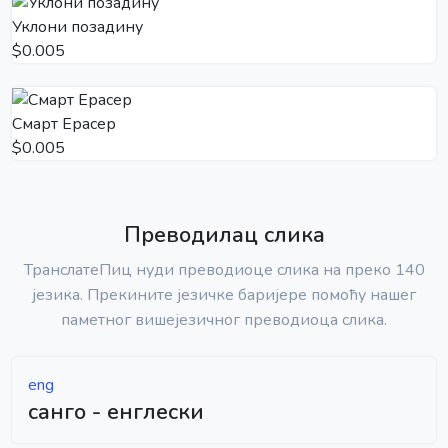
Уклони позадину
$0.005
Смарт Ерасер
$0.005
Преводилац слика
ТранслатеПиц нуди преводиоце слика на преко 140
језика. Прекините језичке баријере помоћу нашег
паметног вишејезичног преводиоца слика.
eng
санго - енглески