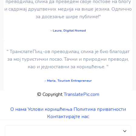
преводилац слика да преведем своје постове на блогу
и садржај друштвених медија на више језика. Одлично
за досезање шире публике!"
- Laura, Digital Nomad
" ТранслатеПиц-ов преводилац слика је био благодат
за мој туристички посао. Тачни и природни преводи,
као и једноставни за коришћење. "
- Maria, Tourism Entrepreneur
© Copyright
TranslatePic.com
О нама
Услови коришћења
Политика приватности
Контактирајте нас