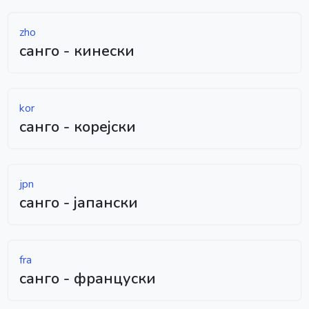
zho
санго - кинески
kor
санго - корејски
jpn
санго - јапански
fra
санго - француски