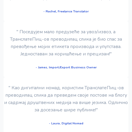
- Rachel, Freelance Translator
" Поседујем мало предузеће за увоз/извоз, а
ТранслатеПиц-ов преводилац слика је био спас за
превођење мојих етикета производа и упутстава.
Једноставан за коришћење и прецизан!"
- James, Import/Export Business Owner
" Као дигитални номад, користим ТранслатеПиц-ов
преводилац слика да преведем своје постове на блогу
и садржај друштвених медија на више језика. Одлично
за досезање шире публике!"
- Laura, Digital Nomad