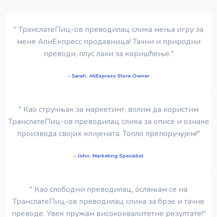
" ТранслатеПиц-ов преводилац слика мења игру за
мене АлиЕкпресс продавница! Тачни и природни
преводи, плус лаки за коришћење."
- Sarah, AliExpress Store Owner
" Као стручњак за маркетинг, волим да користим
ТранслатеПиц-ов преводилац слика за описе и ознаке
производа својих клијената. Топло препоручујем!"
- John, Marketing Specialist
" Као слободни преводилац, ослањам се на
ТранслатеПиц-ов преводилац слика за брзе и тачне
преводе. Увек пружам висококвалитетне резултате!"