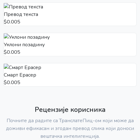
Превод текста
$0.005
Уклони позадину
$0.005
Смарт Ерасер
$0.005
Рецензије корисника
Почните да радите са ТранслатеПиц-ом који може да
доживи ефикасан и згодан превод слика који доноси
вештачка интелигенција.