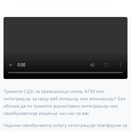
Тражите СДК за преводиоце слика, АПИ или
интеграцију за своју веб локацију или апликацију? Без
обзира да ли тражите једноставну интеграцију или
свеобухватније решење, ми смо за вас.
Нудимо свеобухватну услугу интеграције платформе за