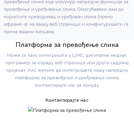
превођење слика која укључује напредне функције за
превођење и уређивање слика. Омогућавамо вам да
користите преводилац и уређивач слика (преко
ифраме-а) на вашој веб страници и конфигуришете га
према вашим жељама.
Платформа за превођење слика
Може се лако интегрисати у ЦМС, дигиталне медије,
програмер за израду веб страница или други садржај
пројекат. Ако желите да интегришете нашу напредну
платформу за превођење и уређивање слика,
контактирајте нас за понуду.
Контактирајте нас