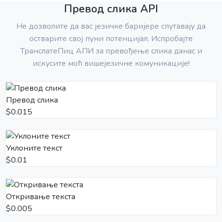
Превод слика API
Не дозволите да вас језичке баријере спутавају да
остварите свој пуни потенцијал. Испробајте
ТранслатеПиц АПИ за превођење слика данас и
искусите моћ вишејезичне комуникације!
Превод слика
$0.015
Уклоните текст
$0.01
Откривање текста
$0.005