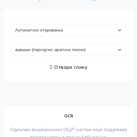
Отвори слику
OCR
Одличан вишејезични ОЦР систем који подржава