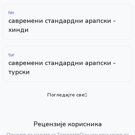
hin
савремени стандардни арапски -
хинди
tur
савремени стандардни арапски -
турски
Погледајте све
Рецензије корисника
Почните да радите са ТранслатеПиц-ом који може да