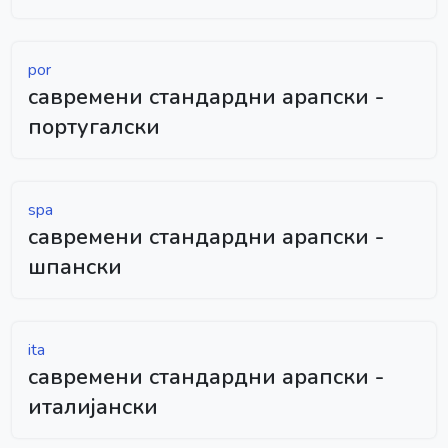
por
савремени стандардни арапски -
португалски
spa
савремени стандардни арапски -
шпански
ita
савремени стандардни арапски -
италијански