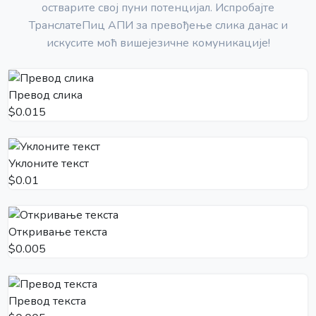
остварите свој пуни потенцијал. Испробајте
ТранслатеПиц АПИ за превођење слика данас и
искусите моћ вишејезичне комуникације!
Превод слика
$0.015
Уклоните текст
$0.01
Откривање текста
$0.005
Превод текста