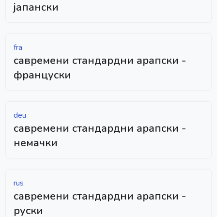
јапански
fra
савремени стандардни арапски -
француски
deu
савремени стандардни арапски -
немачки
rus
савремени стандардни арапски -
руски