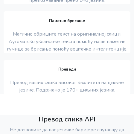
препознавање преко 140 језика.
Паметно брисање
Магично обришите текст на оригиналној слици.
Аутоматско уклањање текста помоћу наше паметне
гумице за брисање помоћу вештачке интелигенције.
Преведи
Превод ваших слика високог квалитета на циљне
језике. Подржано је 170+ циљних језика.
Превод слика API
Не дозволите да вас језичке баријере спутавају да