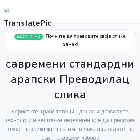
Почните да преводите своје слике
БЕСПЛАТНО
одмах!
савремени стандардни
арапски Преводилац
слика
Користите ТранслатеПиц данас и дозволите
технологији вештачке интелигенције да препозна
текст на сликама, а затим га лако преведите на
језик по вашем избору.