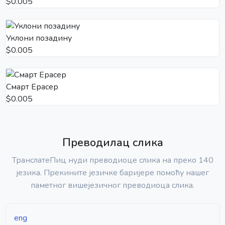
$0.005
Уклони позадину
$0.005
Смарт Ерасер
$0.005
Преводилац слика
ТранслатеПиц нуди преводиоце слика на преко 140
језика. Прекините језичке баријере помоћу нашег
паметног вишејезичног преводиоца слика.
eng