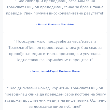
" Као слободни преводилац, ослањам се на
ТранслатеПиц-ов преводилац слика за брзе и тачне
преводе. Увек пружам висококвалитетне резултате!"
- Rachel, Freelance Translator
" Поседујем мало предузеће за увоз/извоз, а
ТранслатеПиц-ов преводилац слика је био спас за
превођење мојих етикета производа и упутстава.
Једноставан за коришћење и прецизан!"
- James, Import/Export Business Owner
" Као дигитални номад, користим ТранслатеПиц-ов
преводилац слика да преведем своје постове на блогу
и садржај друштвених медија на више језика. Одлично
за досезање шире публике!"