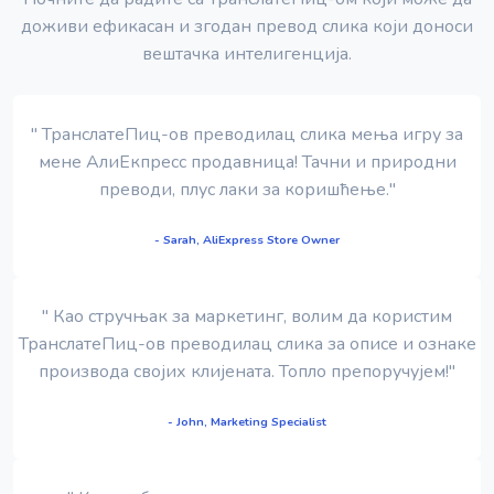
доживи ефикасан и згодан превод слика који доноси
вештачка интелигенција.
" ТранслатеПиц-ов преводилац слика мења игру за
мене АлиЕкпресс продавница! Тачни и природни
преводи, плус лаки за коришћење."
- Sarah, AliExpress Store Owner
" Као стручњак за маркетинг, волим да користим
ТранслатеПиц-ов преводилац слика за описе и ознаке
производа својих клијената. Топло препоручујем!"
- John, Marketing Specialist