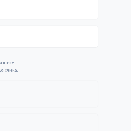
кините
а слика.