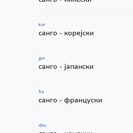
kor
санго - корејски
jpn
санго - јапански
fra
санго - француски
deu