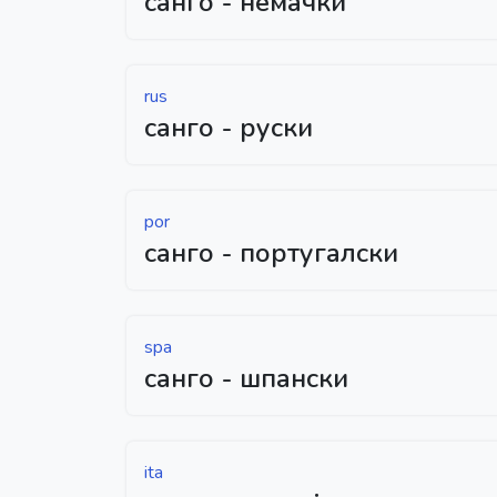
санго - немачки
rus
санго - руски
por
санго - португалски
spa
санго - шпански
ita