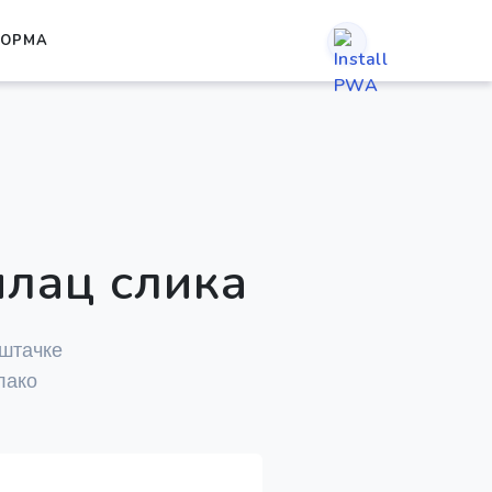
ОРМА
лац слика
ештачке
лако