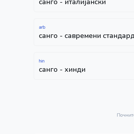
санго - италијански
arb
санго - савремени стандар
hin
санго - хинди
Почнит