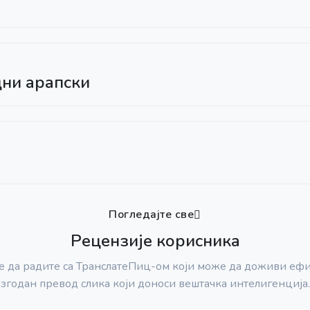
дни арапски
Погледајте све
Рецензије корисника
е да радите са ТранслатеПиц-ом који може да доживи ефи
згодан превод слика који доноси вештачка интелигенција.