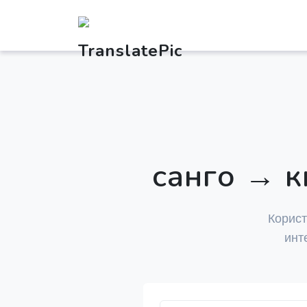
санго → 
Корист
инт