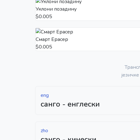
Уклони позадину
$0.005
Смарт Ерасер
$0.005
Транс
језичке
eng
санго - енглески
zho
санго - кинески