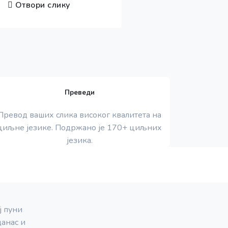
Отвори слику
Преведи
Превод ваших слика високог квалитета на
циљне језике. Подржано је 170+ циљних
језика.
ј пуни
анас и