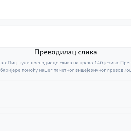
Преводилац слика
латеПиц нуди преводиоце слика на преко 140 језика. Пре
 баријере помоћу нашег паметног вишејезичног преводиоц