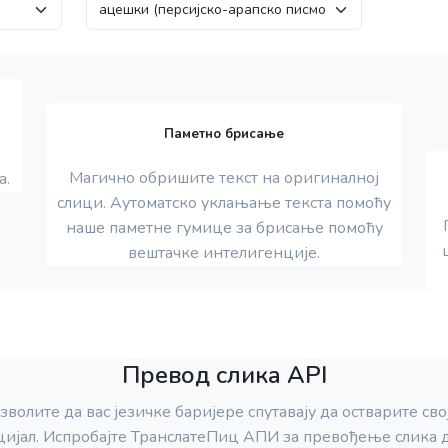
Паметно брисање
Магично обришите текст на оригиналној
а.
слици. Аутоматско уклањање текста помоћу
наше паметне гумице за брисање помоћу
вештачке интелигенције.
Превод слика API
зволите да вас језичке баријере спутавају да остварите сво
цијал. Испробајте ТранслатеПиц АПИ за превођење слика д