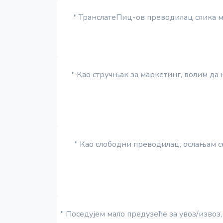
" ТранслатеПиц-ов преводилац слика м
" Као стручњак за маркетинг, волим да
" Као слободни преводилац, ослањам с
" Поседујем мало предузеће за увоз/извоз