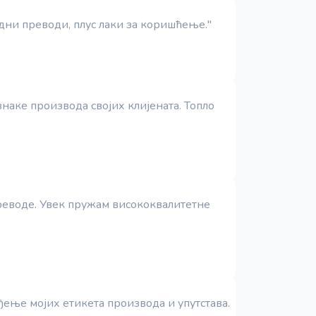
дни преводи, плус лаки за коришћење."
наке производа својих клијената. Топло
преводе. Увек пружам висококвалитетне
ђење мојих етикета производа и упутстава.