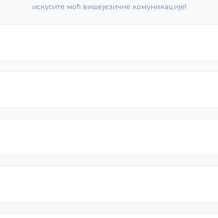
искусите моћ вишејезичне комуникације!