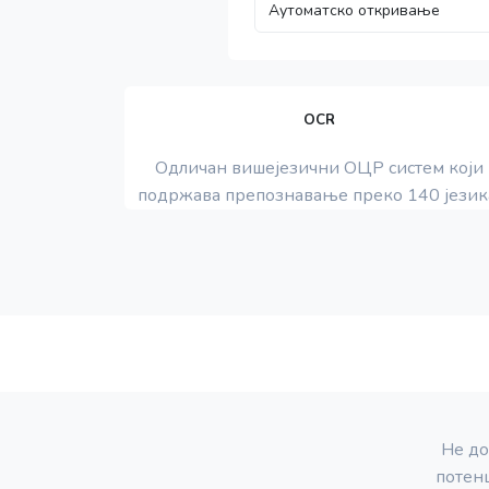
OCR
Одличан вишејезични ОЦР систем који
подржава препознавање преко 140 језик
Не до
потен