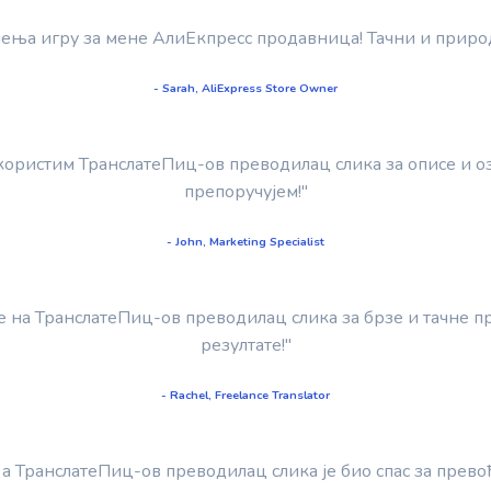
ења игру за мене АлиЕкпресс продавница! Тачни и приро
- Sarah, AliExpress Store Owner
 користим ТранслатеПиц-ов преводилац слика за описе и оз
препоручујем!"
- John, Marketing Specialist
е на ТранслатеПиц-ов преводилац слика за брзе и тачне 
резултате!"
- Rachel, Freelance Translator
, а ТранслатеПиц-ов преводилац слика је био спас за прево