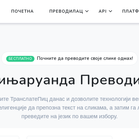
ПОЧЕТНА
ПРЕВОДИЛАЦ
API
ПЛАТФ
Почните да преводите своје слике одмах!
БЕСПЛАТНО
кињаруанда Преводи
ите ТранслатеПиц данас и дозволите технологији в
елигенције да препозна текст на сликама, а затим га 
преведите на језик по вашем избору.