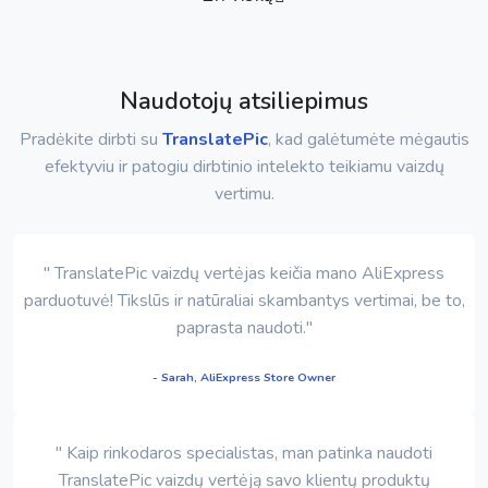
Naudotojų atsiliepimus
Pradėkite dirbti su
TranslatePic
, kad galėtumėte mėgautis
efektyviu ir patogiu dirbtinio intelekto teikiamu vaizdų
vertimu.
" TranslatePic vaizdų vertėjas keičia mano AliExpress
parduotuvė! Tikslūs ir natūraliai skambantys vertimai, be to,
paprasta naudoti."
- Sarah, AliExpress Store Owner
" Kaip rinkodaros specialistas, man patinka naudoti
TranslatePic vaizdų vertėją savo klientų produktų