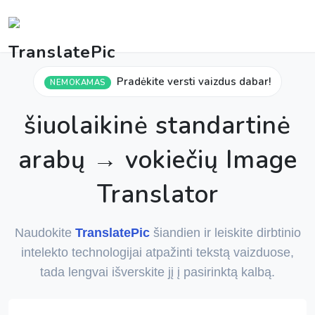
Pradėkite versti vaizdus dabar!
NEMOKAMAS
šiuolaikinė standartinė
arabų → vokiečių Image
Translator
Naudokite
TranslatePic
šiandien ir leiskite dirbtinio
intelekto technologijai atpažinti tekstą vaizduose,
tada lengvai išverskite jį į pasirinktą kalbą.