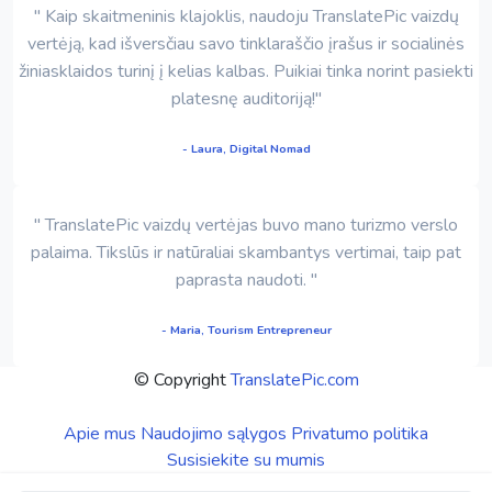
" Kaip skaitmeninis klajoklis, naudoju TranslatePic vaizdų
vertėją, kad išversčiau savo tinklaraščio įrašus ir socialinės
žiniasklaidos turinį į kelias kalbas. Puikiai tinka norint pasiekti
platesnę auditoriją!"
- Laura, Digital Nomad
" TranslatePic vaizdų vertėjas buvo mano turizmo verslo
palaima. Tikslūs ir natūraliai skambantys vertimai, taip pat
paprasta naudoti. "
- Maria, Tourism Entrepreneur
© Copyright
TranslatePic.com
Apie mus
Naudojimo sąlygos
Privatumo politika
Susisiekite su mumis