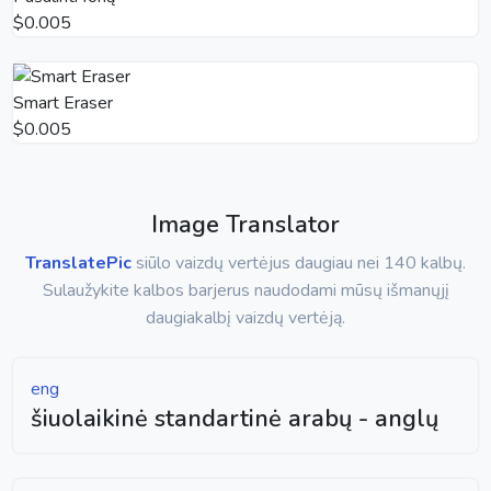
$0.005
Smart Eraser
$0.005
Image Translator
TranslatePic
siūlo vaizdų vertėjus daugiau nei 140 kalbų.
Sulaužykite kalbos barjerus naudodami mūsų išmanųjį
daugiakalbį vaizdų vertėją.
eng
šiuolaikinė standartinė arabų - anglų