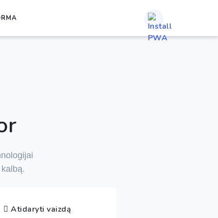
ORMA
or
hnologijai
 kalbą.
Atidaryti vaizdą