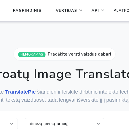
PAGRINDINIS
VERTĖJAS
API
PLATF
Pradėkite versti vaizdus dabar!
NEMOKAMAS
roatų Image Translat
te
TranslatePic
šiandien ir leiskite dirbtinio intelekto tec
nti tekstą vaizduose, tada lengvai išverskite jį į pasirinktą