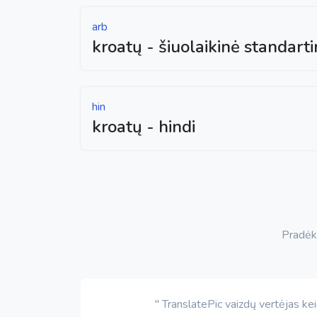
arb
kroatų - šiuolaikinė standart
hin
kroatų - hindi
Pradėki
" TranslatePic vaizdų vertėjas ke