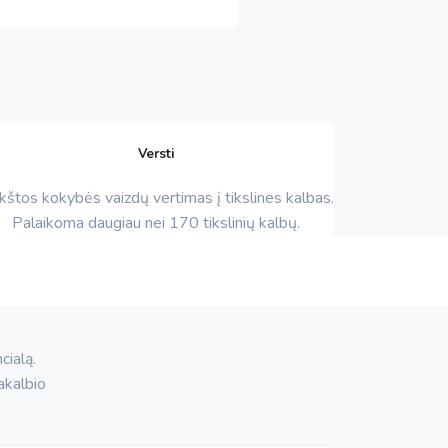
Versti
štos kokybės vaizdų vertimas į tikslines kalbas.
Palaikoma daugiau nei 170 tikslinių kalbų.
cialą.
akalbio