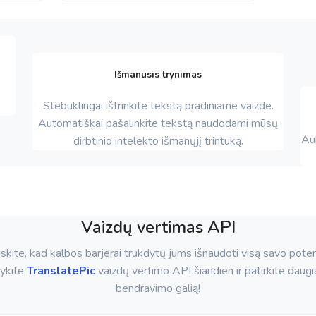
Išmanusis trynimas
Stebuklingai ištrinkite tekstą pradiniame vaizde.
Automatiškai pašalinkite tekstą naudodami mūsų
Auk
dirbtinio intelekto išmanųjį trintuką.
Vaizdų vertimas API
skite, kad kalbos barjerai trukdytų jums išnaudoti visą savo poten
ykite
TranslatePic
vaizdų vertimo API šiandien ir patirkite daugi
bendravimo galią!