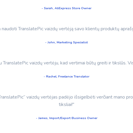
- Sarah, AliExpress Store Owner
ka naudoti TranslatePic vaizdų vertėją savo klientų produktų apr
- John, Marketing Specialist
u TranslatePic vaizdų vertėju, kad vertimai būtų greiti ir tikslūs. 
- Rachel, Freelance Translator
ranslatePic“ vaizdų vertėjas padėjo išsigelbėti verčiant mano prod
tiksliai!"
- James, Import/Export Business Owner