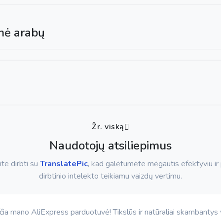
inė arabų
Žr. viską
Naudotojų atsiliepimus
te dirbti su
TranslatePic
, kad galėtumėte mėgautis efektyviu ir
dirbtinio intelekto teikiamu vaizdų vertimu.
ičia mano AliExpress parduotuvė! Tikslūs ir natūraliai skambantys v