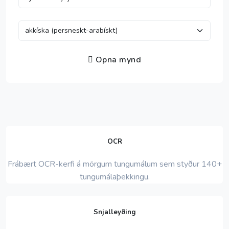
Opna mynd
OCR
Frábært OCR-kerfi á mörgum tungumálum sem styður 140+
tungumálaþekkingu.
Snjalleyðing