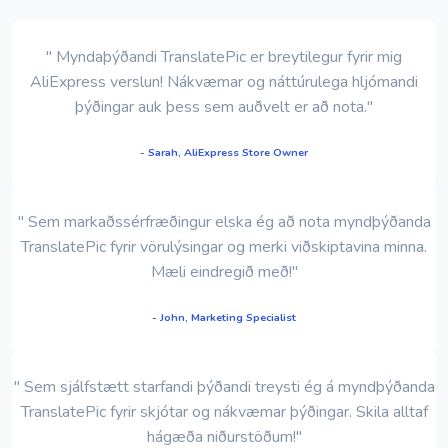
" Myndaþýðandi TranslatePic er breytilegur fyrir mig
AliExpress verslun! Nákvæmar og náttúrulega hljómandi
þýðingar auk þess sem auðvelt er að nota."
- Sarah, AliExpress Store Owner
" Sem markaðssérfræðingur elska ég að nota myndþýðanda
TranslatePic fyrir vörulýsingar og merki viðskiptavina minna.
Mæli eindregið með!"
- John, Marketing Specialist
" Sem sjálfstætt starfandi þýðandi treysti ég á myndþýðanda
TranslatePic fyrir skjótar og nákvæmar þýðingar. Skila alltaf
hágæða niðurstöðum!"