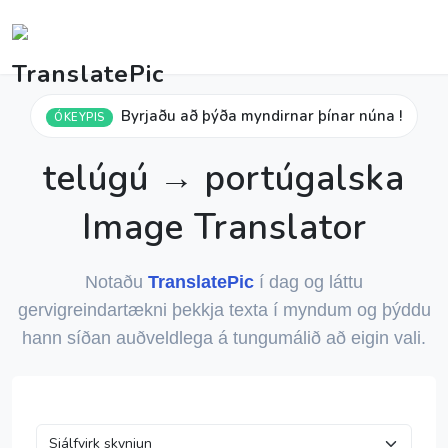
Byrjaðu að þýða myndirnar þínar núna !
ÓKEYPIS
telúgú → portúgalska
Image Translator
Notaðu
TranslatePic
í dag og láttu
gervigreindartækni þekkja texta í myndum og þýddu
hann síðan auðveldlega á tungumálið að eigin vali.