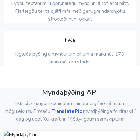
Eyddu textanum í upprunalegu myndinni á töfrandi hátt.
Fjarlægðu texta sjálfkrafa með gervigreindarsnjöllu
strokleðrinum okkar.
Þýða
Hágæða þýðing á myndunum þínum á markmál. 170+
markmál eru studd.
Myndaþýðing API
Ekki láta tungumálahindranir hindra þig í að ná fullum
möguleikum. Prófaðu
TranslatePic
myndþýðingarforritaskil í
dag og upplifðu kraftinn í fjöltyngdum samskiptum!