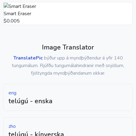
Smart Eraser
$0.005
Image Translator
TranslatePic
býður upp á myndþýðendur á yfir 140
tungumálum. Rjúfðu tungumálahindranir með snjöllum,
fjöltyngda myndþýðandanum okkar.
eng
telúgú - enska
zho
telúgú - kínverska