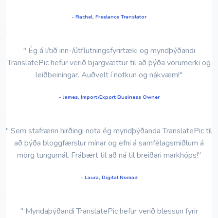
- Rachel, Freelance Translator
" Ég á lítið inn-/útflutningsfyrirtæki og myndþýðandi
TranslatePic hefur verið bjargvættur til að þýða vörumerki og
leiðbeiningar. Auðvelt í notkun og nákvæm!"
- James, Import/Export Business Owner
" Sem stafrænn hirðingi nota ég myndþýðanda TranslatePic til
að þýða bloggfærslur mínar og efni á samfélagsmiðlum á
mörg tungumál. Frábært til að ná til breiðari markhóps!"
- Laura, Digital Nomad
" Myndaþýðandi TranslatePic hefur verið blessun fyrir