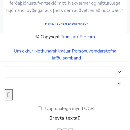
ferðaþjónustufyrirtækið mitt. Nákvæmar og náttúrulega
hljómandi þýðingar auk þess sem auðvelt er að nota þær. "
- Maria, Tourism Entrepreneur
© Copyright
TranslatePic.com
Um okkur
Notkunarskilmálar
Persónuverndarstefna
Hafðu samband
Upprunalega mynd OCR
Breyta texta