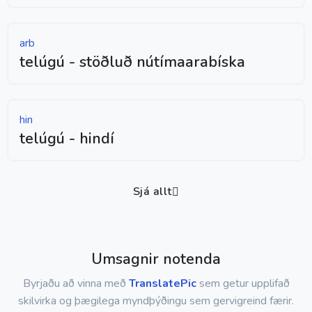
arb
telúgú - stöðluð nútímaarabíska
hin
telúgú - hindí
Sjá allt
Umsagnir notenda
Byrjaðu að vinna með
TranslatePic
sem getur upplifað
skilvirka og þægilega myndþýðingu sem gervigreind færir.