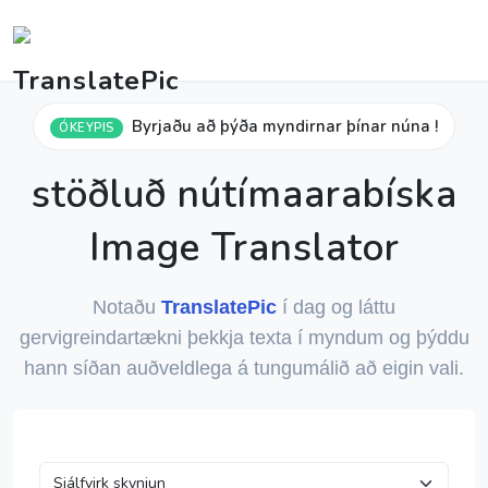
Byrjaðu að þýða myndirnar þínar núna !
ÓKEYPIS
stöðluð nútímaarabíska
Image Translator
Notaðu
TranslatePic
í dag og láttu
gervigreindartækni þekkja texta í myndum og þýddu
hann síðan auðveldlega á tungumálið að eigin vali.