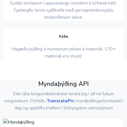
Eyddu textanum í upprunalegu myndinni á töfrandi hátt.
Fjarlægðu texta sjálfkrafa með gervigreindarsnjöllu
strokleðrinum okkar.
Þýða
Hágæða þýðing á myndunum þínum á markmál. 170+
markmál eru studd.
Myndaþýðing API
Ekki láta tungumálahindranir hindra þig í að ná fullum
möguleikum. Prófaðu
TranslatePic
myndþýðingarforritaskil í
dag og upplifðu kraftinn í fjöltyngdum samskiptum!