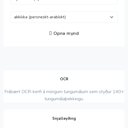
Opna mynd
OCR
Frábært OCR-kerfi á mörgum tungumálum sem styður 140+
tungumálaþekkingu.
Snjalleyðing