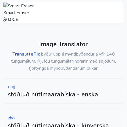
Smart Eraser
$0.005
Image Translator
TranslatePic
býður upp á myndþýðendur á yfir 140
tungumálum. Rjúfðu tungumálahindranir með snjöllum,
fjöltyngda myndþýðandanum okkar.
eng
stöðluð nútímaarabíska - enska
zho
stöðluð nútímaarabíska - kínverska