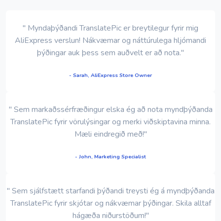
" Myndaþýðandi TranslatePic er breytilegur fyrir mig
AliExpress verslun! Nákvæmar og náttúrulega hljómandi
þýðingar auk þess sem auðvelt er að nota."
- Sarah, AliExpress Store Owner
" Sem markaðssérfræðingur elska ég að nota myndþýðanda
TranslatePic fyrir vörulýsingar og merki viðskiptavina minna.
Mæli eindregið með!"
- John, Marketing Specialist
" Sem sjálfstætt starfandi þýðandi treysti ég á myndþýðanda
TranslatePic fyrir skjótar og nákvæmar þýðingar. Skila alltaf
hágæða niðurstöðum!"