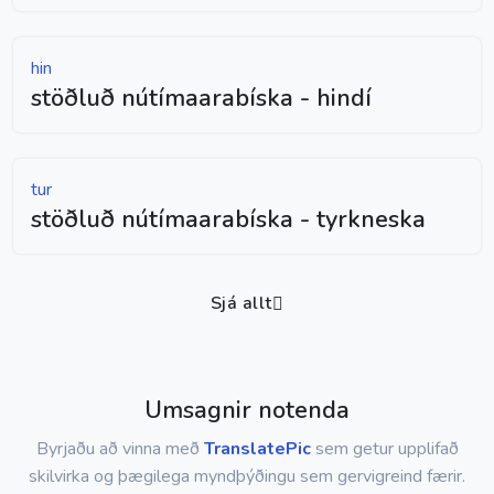
hin
stöðluð nútímaarabíska - hindí
tur
stöðluð nútímaarabíska - tyrkneska
Sjá allt
Umsagnir notenda
Byrjaðu að vinna með
TranslatePic
sem getur upplifað
skilvirka og þægilega myndþýðingu sem gervigreind færir.