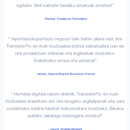
egiteko. Beti kalitate handiko emaitzak ematen!"
- Rachel, Freelance Translator
" Inportazio/esportazio negozio txiki baten jabea naiz, eta
TranslatePic-en irudi-itzultzailea bizitza salbatzailea izan da
nire produktuen etiketak eta argibideak itzultzeko.
Erabiltzeko erraza eta zehatza!"
- James, Import/Export Business Owner
" Nomada digitala naizen aldetik, TranslatePic-en irudi-
itzultzailea erabiltzen dut nire blogeko argitalpenak eta sare
sozialetako edukia hainbat hizkuntzatara itzultzeko. Bikaina
publiko zabalago batengana iristeko!"
- Laura, Digital Nomad