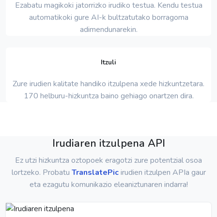
Ezabatu magikoki jatorrizko irudiko testua. Kendu testua
automatikoki gure AI-k bultzatutako borragoma
adimendunarekin.
Itzuli
Zure irudien kalitate handiko itzulpena xede hizkuntzetara.
170 helburu-hizkuntza baino gehiago onartzen dira.
Irudiaren itzulpena API
Ez utzi hizkuntza oztopoek eragotzi zure potentzial osoa
lortzeko. Probatu
TranslatePic
irudien itzulpen APIa gaur
eta ezagutu komunikazio eleaniztunaren indarra!