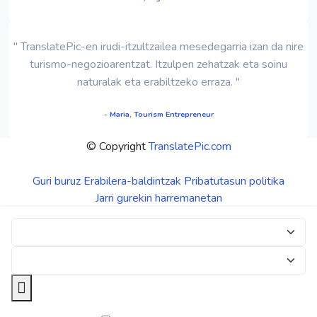
" TranslatePic-en irudi-itzultzailea mesedegarria izan da nire
turismo-negozioarentzat. Itzulpen zehatzak eta soinu
naturalak eta erabiltzeko erraza. "
- Maria, Tourism Entrepreneur
© Copyright
TranslatePic.com
Guri buruz
Erabilera-baldintzak
Pribatutasun politika
Jarri gurekin harremanetan