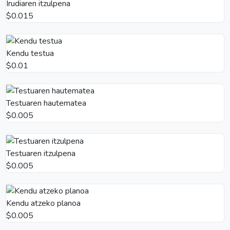
Irudiaren itzulpena
$0.015
Kendu testua
$0.01
Testuaren hautematea
$0.005
Testuaren itzulpena
$0.005
Kendu atzeko planoa
$0.005