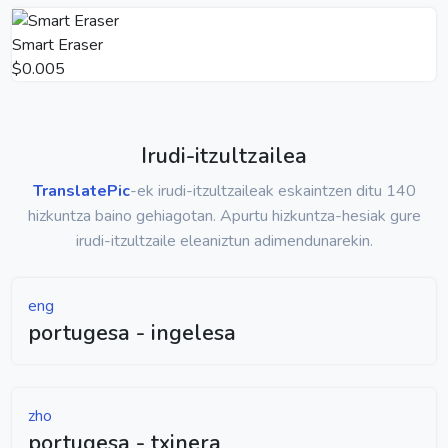
Smart Eraser
$0.005
Irudi-itzultzailea
TranslatePic
-ek irudi-itzultzaileak eskaintzen ditu 140
hizkuntza baino gehiagotan. Apurtu hizkuntza-hesiak gure
irudi-itzultzaile eleaniztun adimendunarekin.
eng
portugesa - ingelesa
zho
portugesa - txinera