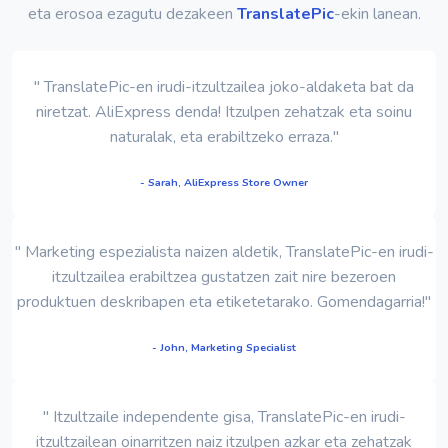
eta erosoa ezagutu dezakeen
TranslatePic
-ekin lanean.
" TranslatePic-en irudi-itzultzailea joko-aldaketa bat da
niretzat. AliExpress denda! Itzulpen zehatzak eta soinu
naturalak, eta erabiltzeko erraza."
- Sarah, AliExpress Store Owner
" Marketing espezialista naizen aldetik, TranslatePic-en irudi-
itzultzailea erabiltzea gustatzen zait nire bezeroen
produktuen deskribapen eta etiketetarako. Gomendagarria!"
- John, Marketing Specialist
" Itzultzaile independente gisa, TranslatePic-en irudi-
itzultzailean oinarritzen naiz itzulpen azkar eta zehatzak