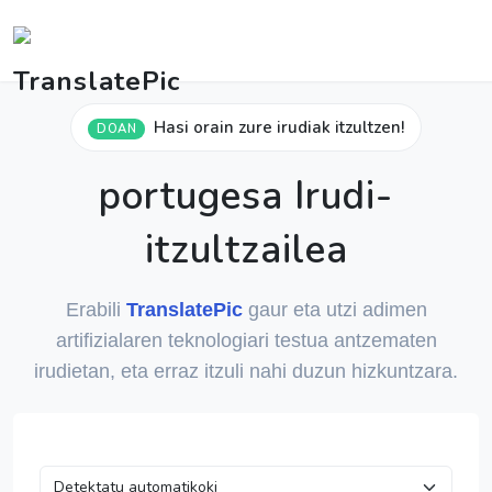
Hasi orain zure irudiak itzultzen!
DOAN
portugesa Irudi-
itzultzailea
Erabili
TranslatePic
gaur eta utzi adimen
artifizialaren teknologiari testua antzematen
irudietan, eta erraz itzuli nahi duzun hizkuntzara.