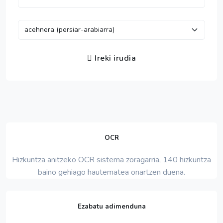
Ireki irudia
OCR
Hizkuntza anitzeko OCR sistema zoragarria, 140 hizkuntza
baino gehiago hautematea onartzen duena.
Ezabatu adimenduna