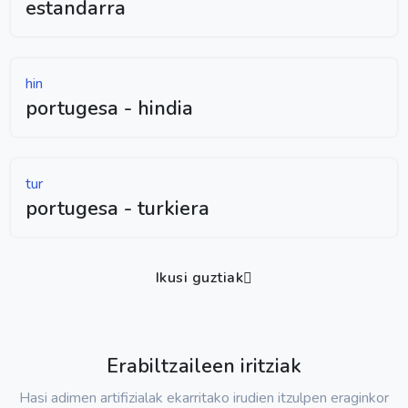
estandarra
hin
portugesa - hindia
tur
portugesa - turkiera
Ikusi guztiak
Erabiltzaileen iritziak
Hasi adimen artifizialak ekarritako irudien itzulpen eraginkor