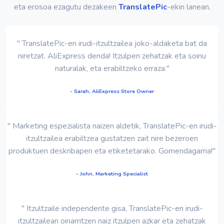
eta erosoa ezagutu dezakeen
TranslatePic
-ekin lanean.
" TranslatePic-en irudi-itzultzailea joko-aldaketa bat da
niretzat. AliExpress denda! Itzulpen zehatzak eta soinu
naturalak, eta erabiltzeko erraza."
- Sarah, AliExpress Store Owner
" Marketing espezialista naizen aldetik, TranslatePic-en irudi-
itzultzailea erabiltzea gustatzen zait nire bezeroen
produktuen deskribapen eta etiketetarako. Gomendagarria!"
- John, Marketing Specialist
" Itzultzaile independente gisa, TranslatePic-en irudi-
itzultzailean oinarritzen naiz itzulpen azkar eta zehatzak