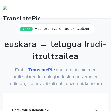
Hasi orain zure irudiak itzultzen!
DOAN
euskara → telugua Irudi-
itzultzailea
Erabili
TranslatePic
gaur eta utzi adimen
artifizialaren teknologiari testua antzematen
irudietan, eta erraz itzuli nahi duzun hizkuntzara.