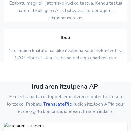
Ezabatu magikoki jatorrizko irudiko testua. Kendu testua
automatikoki gure AI-k bultzatutako borragoma
adimendunarekin.
Itzuli
Zure irudien kalitate handiko itzulpena xede hizkuntzetara.
170 helburu-hizkuntza baino gehiago onartzen dira.
Irudiaren itzulpena API
Ez utzi hizkuntza oztopoek eragotzi zure potentzial osoa
lortzeko. Probatu
TranslatePic
irudien itzulpen APIa gaur
eta ezagutu komunikazio eleaniztunaren indarra!