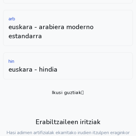
arb
euskara - arabiera moderno
estandarra
hin
euskara - hindia
Ikusi guztiak
Erabiltzaileen iritziak
Hasi adimen artifizialak ekarritako irudien itzulpen eraginkor