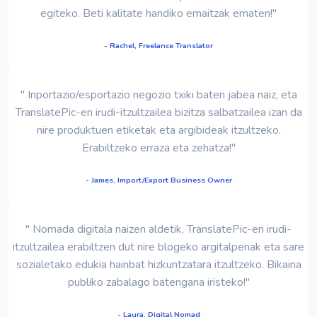
egiteko. Beti kalitate handiko emaitzak ematen!"
- Rachel, Freelance Translator
" Inportazio/esportazio negozio txiki baten jabea naiz, eta
TranslatePic-en irudi-itzultzailea bizitza salbatzailea izan da
nire produktuen etiketak eta argibideak itzultzeko.
Erabiltzeko erraza eta zehatza!"
- James, Import/Export Business Owner
" Nomada digitala naizen aldetik, TranslatePic-en irudi-
itzultzailea erabiltzen dut nire blogeko argitalpenak eta sare
sozialetako edukia hainbat hizkuntzatara itzultzeko. Bikaina
publiko zabalago batengana iristeko!"
- Laura, Digital Nomad