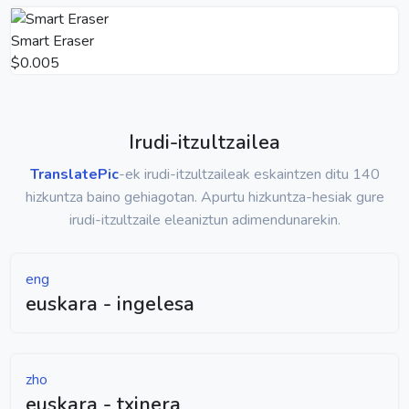
Smart Eraser
$0.005
Irudi-itzultzailea
TranslatePic
-ek irudi-itzultzaileak eskaintzen ditu 140
hizkuntza baino gehiagotan. Apurtu hizkuntza-hesiak gure
irudi-itzultzaile eleaniztun adimendunarekin.
eng
euskara - ingelesa
zho
euskara - txinera