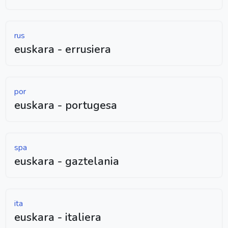
rus
euskara - errusiera
por
euskara - portugesa
spa
euskara - gaztelania
ita
euskara - italiera