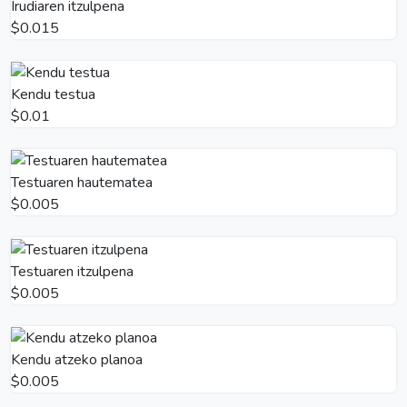
Irudiaren itzulpena
$0.015
Kendu testua
$0.01
Testuaren hautematea
$0.005
Testuaren itzulpena
$0.005
Kendu atzeko planoa
$0.005