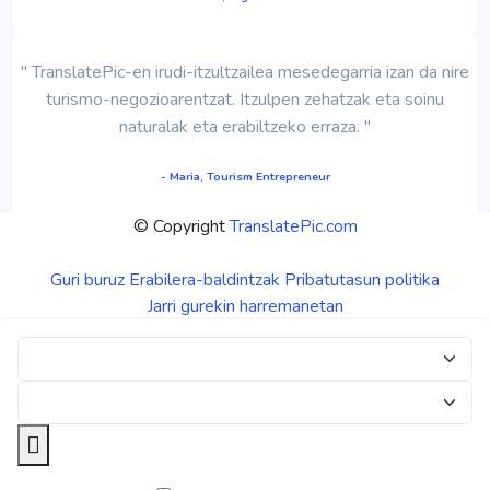
" TranslatePic-en irudi-itzultzailea mesedegarria izan da nire
turismo-negozioarentzat. Itzulpen zehatzak eta soinu
naturalak eta erabiltzeko erraza. "
- Maria, Tourism Entrepreneur
© Copyright
TranslatePic.com
Guri buruz
Erabilera-baldintzak
Pribatutasun politika
Jarri gurekin harremanetan