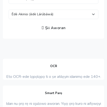
Ṣii Aworan
OCR
Eto OCR-ede lọpọlọpọ ti o ṣe atilẹyin idanimọ ede 140+.
Smart Parẹ
Idan nu ọrọ rẹ ni ojulowo aworan. Yiyọ ọrọ kuro ni aifọwọyi