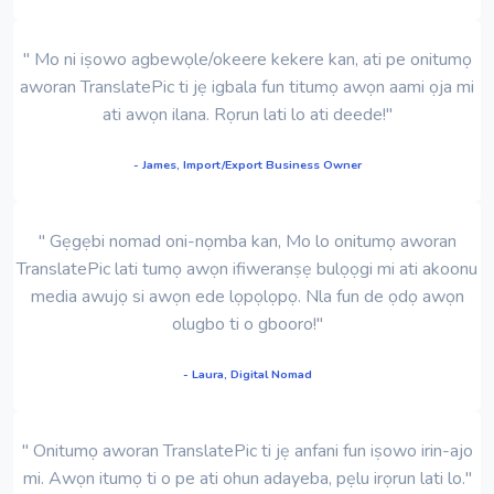
" Mo ni iṣowo agbewọle/okeere kekere kan, ati pe onitumọ
aworan TranslatePic ti jẹ igbala fun titumọ awọn aami ọja mi
ati awọn ilana. Rọrun lati lo ati deede!"
- James, Import/Export Business Owner
" Gẹgẹbi nomad oni-nọmba kan, Mo lo onitumọ aworan
TranslatePic lati tumọ awọn ifiweranṣẹ bulọọgi mi ati akoonu
media awujọ si awọn ede lọpọlọpọ. Nla fun de ọdọ awọn
olugbo ti o gbooro!"
- Laura, Digital Nomad
" Onitumọ aworan TranslatePic ti jẹ anfani fun iṣowo irin-ajo
mi. Awọn itumọ ti o pe ati ohun adayeba, pẹlu irọrun lati lo."