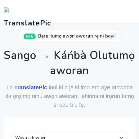
Bẹrẹ itumọ awọn aworan rẹ ni bayi!
ỌFẸ
Sango → Káńbà Olutumọ
aworan
Lo
TranslatePic
loni ki o jẹ ki imọ-ẹrọ oye atọwọda
da ọrọ mọ ninu awọn aworan, lẹhinna ni irọrun tumọ
si ede ti o fẹ.