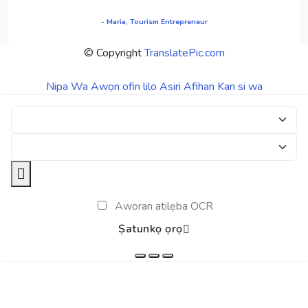
- Maria, Tourism Entrepreneur
© Copyright
TranslatePic.com
Nipa Wa
Awọn ofin lilo
Asiri Afihan
Kan si wa
Aworan atilẹba OCR
Ṣatunkọ ọrọ