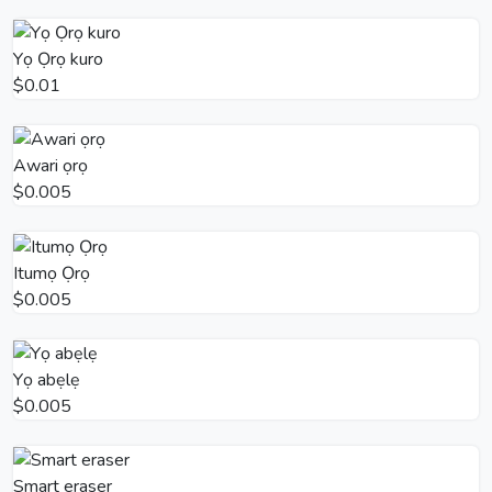
Yọ Ọrọ kuro
$0.01
Awari ọrọ
$0.005
Itumọ Ọrọ
$0.005
Yọ abẹlẹ
$0.005
Smart eraser