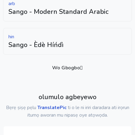
arb
Sango - Modern Standard Arabic
hin
Sango - Èdè Híńdì
Wo Gbogbo
olumulo agbeyewo
Bẹrẹ ṣiṣẹ pẹlu
TranslatePic
ti o le ni iriri daradara ati irọrun
itumọ aworan mu nipasẹ oye atọwọda.