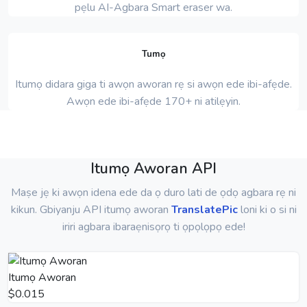
pẹlu AI-Agbara Smart eraser wa.
Tumọ
Itumọ didara giga ti awọn aworan rẹ si awọn ede ibi-afẹde.
Awọn ede ibi-afẹde 170+ ni atilẹyin.
Itumọ Aworan API
Maṣe jẹ ki awọn idena ede da ọ duro lati de ọdọ agbara rẹ ni
kikun. Gbiyanju API itumọ aworan
TranslatePic
loni ki o si ni
iriri agbara ibaraẹnisọrọ ti ọpọlọpọ ede!
Itumọ Aworan
$0.015