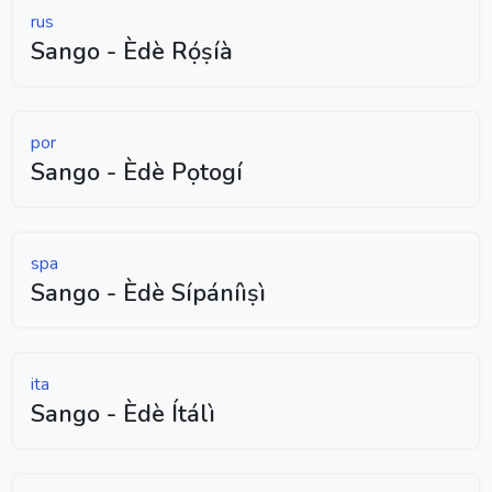
rus
Sango - Èdè Rọ́ṣíà
por
Sango - Èdè Pọtogí
spa
Sango - Èdè Sípáníìṣì
ita
Sango - Èdè Ítálì