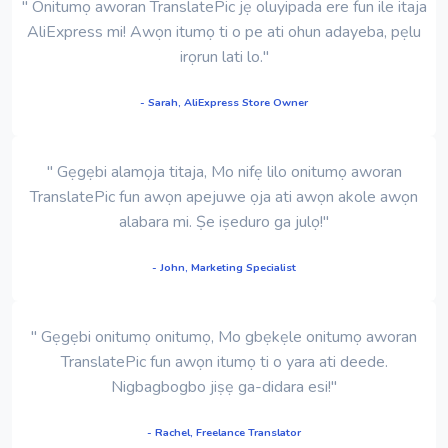
" Onitumọ aworan TranslatePic jẹ oluyipada ere fun ile itaja
AliExpress mi! Awọn itumọ ti o pe ati ohun adayeba, pẹlu
irọrun lati lo."
- Sarah, AliExpress Store Owner
" Gẹgẹbi alamọja titaja, Mo nifẹ lilo onitumọ aworan
TranslatePic fun awọn apejuwe ọja ati awọn akole awọn
alabara mi. Ṣe iṣeduro ga julọ!"
- John, Marketing Specialist
" Gẹgẹbi onitumọ onitumọ, Mo gbẹkẹle onitumọ aworan
TranslatePic fun awọn itumọ ti o yara ati deede.
Nigbagbogbo jiṣẹ ga-didara esi!"
- Rachel, Freelance Translator