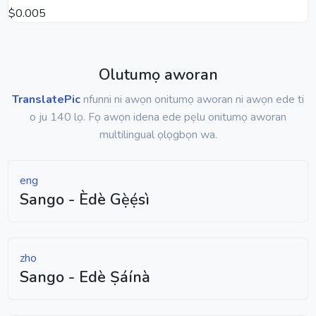
$0.005
Olutumọ aworan
TranslatePic
nfunni ni awọn onitumọ aworan ni awọn ede ti
o ju 140 lọ. Fọ awọn idena ede pẹlu onitumọ aworan
multilingual ọlọgbọn wa.
eng
Sango - Èdè Gẹ̀ẹ́sì
zho
Sango - Edè Ṣáínà