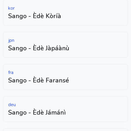
kor
Sango - Èdè Kòríà
jpn
Sango - Èdè Jàpáànù
fra
Sango - Èdè Faransé
deu
Sango - Èdè Jámánì