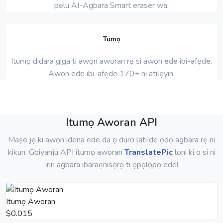
pẹlu AI-Agbara Smart eraser wa.
Tumọ
Itumọ didara giga ti awọn aworan rẹ si awọn ede ibi-afẹde.
Awọn ede ibi-afẹde 170+ ni atilẹyin.
Itumọ Aworan API
Maṣe jẹ ki awọn idena ede da ọ duro lati de ọdọ agbara rẹ ni
kikun. Gbiyanju API itumọ aworan
TranslatePic
loni ki o si ni
iriri agbara ibaraẹnisọrọ ti ọpọlọpọ ede!
Itumọ Aworan
$0.015