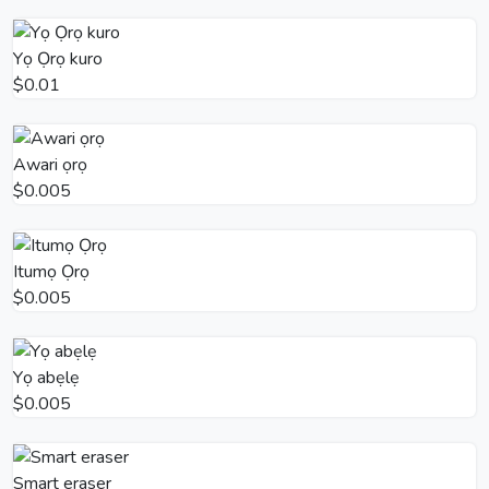
Yọ Ọrọ kuro
$0.01
Awari ọrọ
$0.005
Itumọ Ọrọ
$0.005
Yọ abẹlẹ
$0.005
Smart eraser