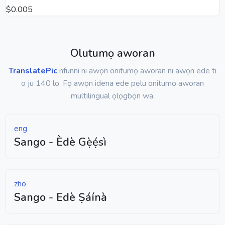
$0.005
Olutumọ aworan
TranslatePic
nfunni ni awọn onitumọ aworan ni awọn ede ti
o ju 140 lọ. Fọ awọn idena ede pẹlu onitumọ aworan
multilingual ọlọgbọn wa.
eng
Sango - Èdè Gẹ̀ẹ́sì
zho
Sango - Edè Ṣáínà