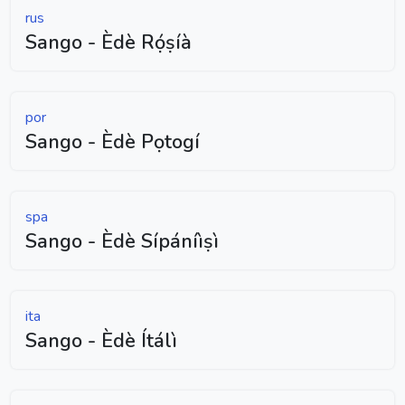
rus
Sango - Èdè Rọ́ṣíà
por
Sango - Èdè Pọtogí
spa
Sango - Èdè Sípáníìṣì
ita
Sango - Èdè Ítálì