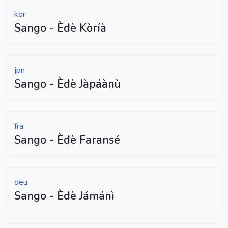
kor
Sango - Èdè Kòríà
jpn
Sango - Èdè Jàpáànù
fra
Sango - Èdè Faransé
deu
Sango - Èdè Jámánì