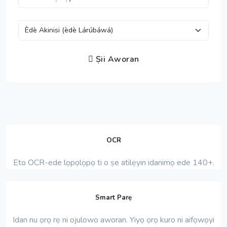
Ṣii Aworan
OCR
Eto OCR-ede lọpọlọpọ ti o ṣe atilẹyin idanimọ ede 140+.
Smart Parẹ
Idan nu ọrọ rẹ ni ojulowo aworan. Yiyọ ọrọ kuro ni aifọwọyi