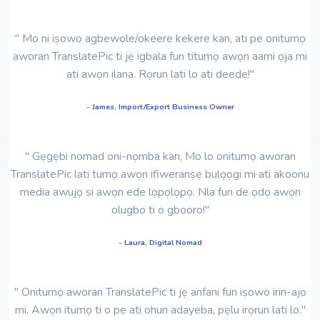
" Mo ni iṣowo agbewọle/okeere kekere kan, ati pe onitumọ
aworan TranslatePic ti jẹ igbala fun titumọ awọn aami ọja mi
ati awọn ilana. Rọrun lati lo ati deede!"
- James, Import/Export Business Owner
" Gẹgẹbi nomad oni-nọmba kan, Mo lo onitumọ aworan
TranslatePic lati tumọ awọn ifiweranṣẹ bulọọgi mi ati akoonu
media awujọ si awọn ede lọpọlọpọ. Nla fun de ọdọ awọn
olugbo ti o gbooro!"
- Laura, Digital Nomad
" Onitumọ aworan TranslatePic ti jẹ anfani fun iṣowo irin-ajo
mi. Awọn itumọ ti o pe ati ohun adayeba, pẹlu irọrun lati lo."