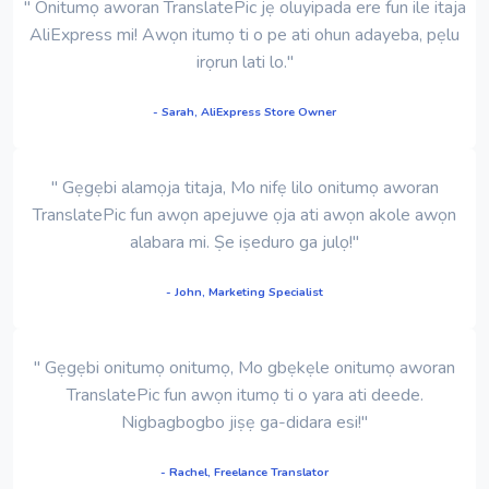
" Onitumọ aworan TranslatePic jẹ oluyipada ere fun ile itaja
AliExpress mi! Awọn itumọ ti o pe ati ohun adayeba, pẹlu
irọrun lati lo."
- Sarah, AliExpress Store Owner
" Gẹgẹbi alamọja titaja, Mo nifẹ lilo onitumọ aworan
TranslatePic fun awọn apejuwe ọja ati awọn akole awọn
alabara mi. Ṣe iṣeduro ga julọ!"
- John, Marketing Specialist
" Gẹgẹbi onitumọ onitumọ, Mo gbẹkẹle onitumọ aworan
TranslatePic fun awọn itumọ ti o yara ati deede.
Nigbagbogbo jiṣẹ ga-didara esi!"
- Rachel, Freelance Translator