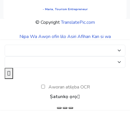
- Maria, Tourism Entrepreneur
© Copyright
TranslatePic.com
Nipa Wa
Awọn ofin lilo
Asiri Afihan
Kan si wa
Aworan atilẹba OCR
Ṣatunkọ ọrọ