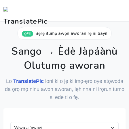
Bẹrẹ itumọ awọn aworan rẹ ni bayi!
ỌFẸ
Sango → Èdè Jàpáànù
Olutumọ aworan
Lo
TranslatePic
loni ki o jẹ ki imọ-ẹrọ oye atọwọda
da ọrọ mọ ninu awọn aworan, lẹhinna ni irọrun tumọ
si ede ti o fẹ.