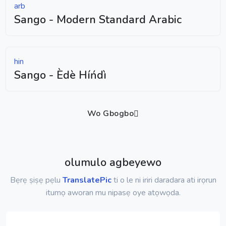
arb
Sango - Modern Standard Arabic
hin
Sango - Èdè Híńdì
Wo Gbogbo
olumulo agbeyewo
Bẹrẹ ṣiṣẹ pẹlu
TranslatePic
ti o le ni iriri daradara ati irọrun
itumọ aworan mu nipasẹ oye atọwọda.