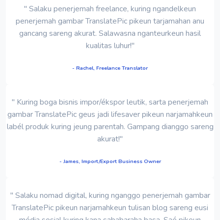
" Salaku penerjemah freelance, kuring ngandelkeun
penerjemah gambar TranslatePic pikeun tarjamahan anu
gancang sareng akurat. Salawasna nganteurkeun hasil
kualitas luhur!"
- Rachel, Freelance Translator
" Kuring boga bisnis impor/ékspor leutik, sarta penerjemah
gambar TranslatePic geus jadi lifesaver pikeun narjamahkeun
labél produk kuring jeung parentah. Gampang dianggo sareng
akurat!"
- James, Import/Export Business Owner
" Salaku nomad digital, kuring nganggo penerjemah gambar
TranslatePic pikeun narjamahkeun tulisan blog sareng eusi
média sosial kuring kana sababaraha basa. Saé pikeun