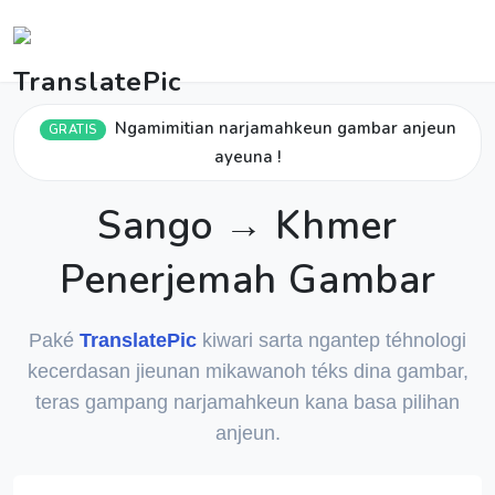
Ngamimitian narjamahkeun gambar anjeun
GRATIS
ayeuna !
Sango → Khmer
Penerjemah Gambar
Paké
TranslatePic
kiwari sarta ngantep téhnologi
kecerdasan jieunan mikawanoh téks dina gambar,
teras gampang narjamahkeun kana basa pilihan
anjeun.