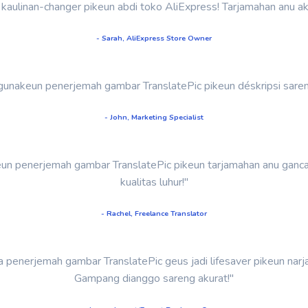
aulinan-changer pikeun abdi toko AliExpress! Tarjamahan anu a
- Sarah, AliExpress Store Owner
gunakeun penerjemah gambar TranslatePic pikeun déskripsi sareng
- John, Marketing Specialist
keun penerjemah gambar TranslatePic pikeun tarjamahan anu ganca
kualitas luhur!"
- Rachel, Freelance Translator
rta penerjemah gambar TranslatePic geus jadi lifesaver pikeun nar
Gampang dianggo sareng akurat!"