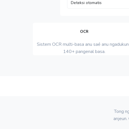
OCR
Sistem OCR multi-basa anu saé anu ngaduku
140+ pangenal basa.
Tong ng
anjeun.