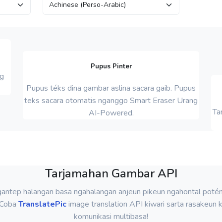
Pupus Pinter
ng
Pupus téks dina gambar aslina sacara gaib. Pupus
teks sacara otomatis nganggo Smart Eraser Urang
Ta
AI-Powered.
Tarjamahan Gambar API
antep halangan basa ngahalangan anjeun pikeun ngahontal potén
 Coba
TranslatePic
image translation API kiwari sarta rasakeun 
komunikasi multibasa!