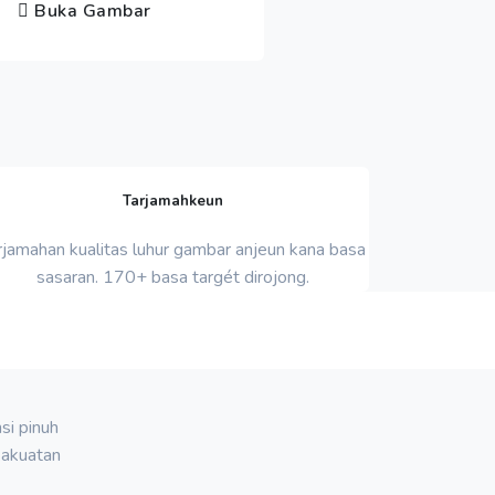
Buka Gambar
Tarjamahkeun
rjamahan kualitas luhur gambar anjeun kana basa
sasaran. 170+ basa targét dirojong.
si pinuh
kakuatan