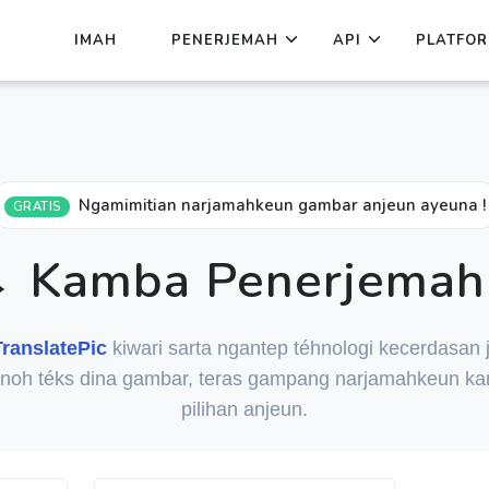
IMAH
PENERJEMAH
API
PLATFO
Ngamimitian narjamahkeun gambar anjeun ayeuna !
GRATIS
→ Kamba Penerjemah
TranslatePic
kiwari sarta ngantep téhnologi kecerdasan 
noh téks dina gambar, teras gampang narjamahkeun ka
pilihan anjeun.