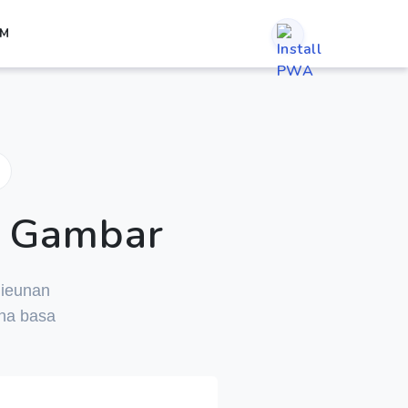
RM
 Gambar
jieunan
na basa