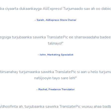
a ciyaarta dukaankayga AliExpress! Turjumaado sax ah oo dabiici 
- Sarah, AliExpress Store Owner
eegsiga turjubaanka sawirka TranslatePic ee sharraxaadaha bad
talinayo!"
- John, Marketing Specialist
irsanahay turjumaanka sawirka TranslatePic si aan u helo turjum
natiijooyin tayo sare leh!"
- Rachel, Freelance Translator
a/dhoofinta ah, turjubaanka sawirka TranslatePic wuxuu ahaa ba