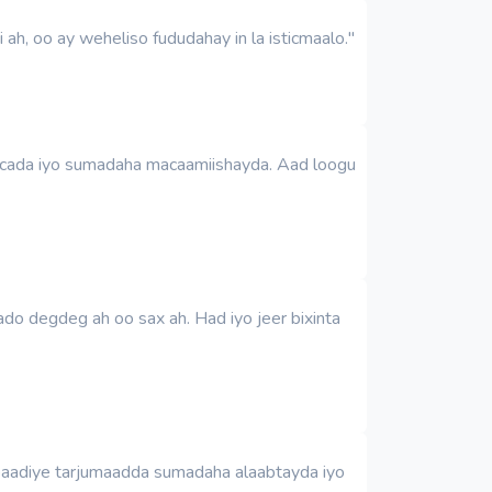
ah, oo ay weheliso fududahay in la isticmaalo."
eecada iyo sumadaha macaamiishayda. Aad loogu
ado degdeg ah oo sax ah. Had iyo jeer bixinta
dbaadiye tarjumaadda sumadaha alaabtayda iyo