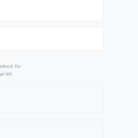
qadood. Ku
a leh.