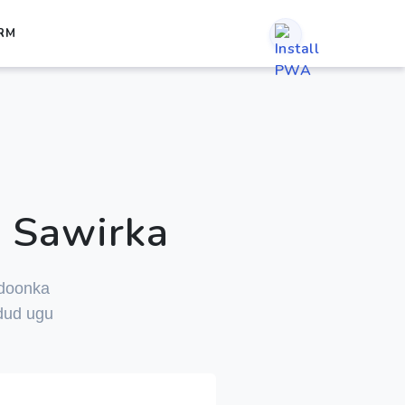
RM
 Sawirka
rdoonka
dud ugu