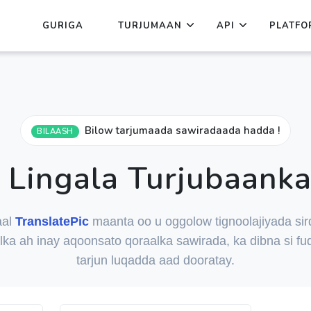
GURIGA
TURJUMAAN
API
PLATFO
Bilow tarjumaada sawiradaada hadda !
BILAASH
 Lingala Turjubaanka
aal
TranslatePic
maanta oo u oggolow tignoolajiyada si
ka ah inay aqoonsato qoraalka sawirada, ka dibna si fu
tarjun luqadda aad dooratay.