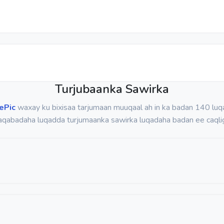
Turjubaanka Sawirka
ePic
waxay ku bixisaa tarjumaan muuqaal ah in ka badan 140 lu
caqabadaha luqadda turjumaanka sawirka luqadaha badan ee caqlig