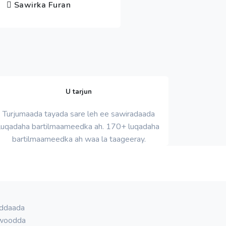
Sawirka Furan
U tarjun
Turjumaada tayada sare leh ee sawiradaada
luqadaha bartilmaameedka ah. 170+ luqadaha
bartilmaameedka ah waa la taageeray.
oddaada
awoodda