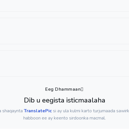
Eeg Dhammaan
Dib u eegista isticmaalaha
la shaqaynta
TranslatePic
si ay ula kulmi karto turjumaada sawir
habboon ee ay keento sirdoonka macmal.