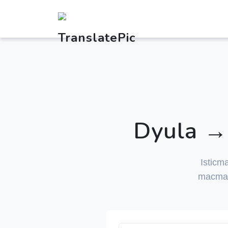
Dyula →
Isticm
macmal