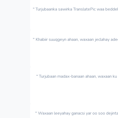
" Turjubaanka sawirka TranslatePic waa beddelk
" Khabiir suuqgeyn ahaan, waxaan jeclahay ad
" Turjubaan madax-banaan ahaan, waxaan ku ti
" Waxaan leeyahay ganacsi yar oo soo dejint