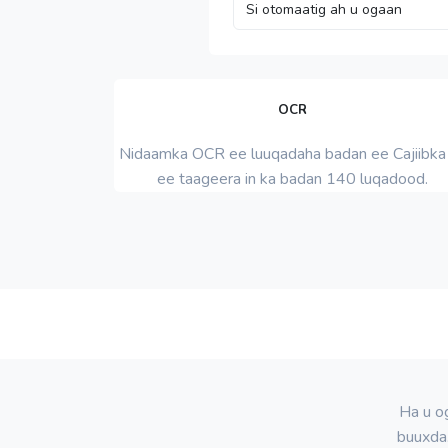
OCR
Nidaamka OCR ee luuqadaha badan ee Cajiibka
ee taageera in ka badan 140 luqadood.
Ha u o
buuxda