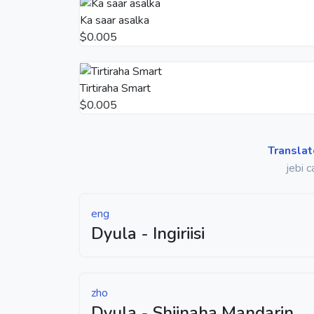
Ka saar asalka
$0.005
Tirtiraha Smart
$0.005
Translat
jebi 
eng
Dyula - Ingiriisi
zho
Dyula - Shiinaha Mandarin