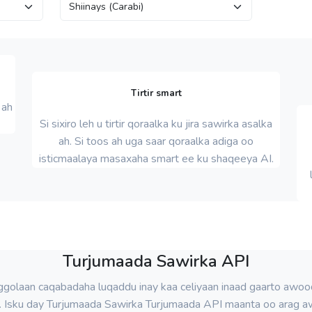
Tirtir smart
 ah
Si sixiro leh u tirtir qoraalka ku jira sawirka asalka
ah. Si toos ah uga saar qoraalka adiga oo
isticmaalaya masaxaha smart ee ku shaqeeya AI.
Turjumaada Sawirka API
ggolaan caqabadaha luqaddu inay kaa celiyaan inaad gaarto awo
. Isku day Turjumaada Sawirka Turjumaada API maanta oo arag 