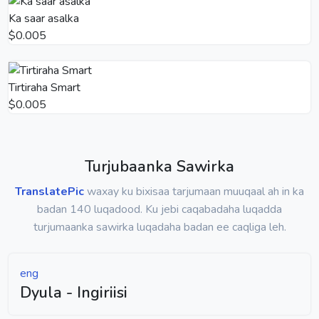
Ka saar asalka
$0.005
Tirtiraha Smart
$0.005
Turjubaanka Sawirka
TranslatePic
waxay ku bixisaa tarjumaan muuqaal ah in ka
badan 140 luqadood. Ku jebi caqabadaha luqadda
turjumaanka sawirka luqadaha badan ee caqliga leh.
eng
Dyula - Ingiriisi