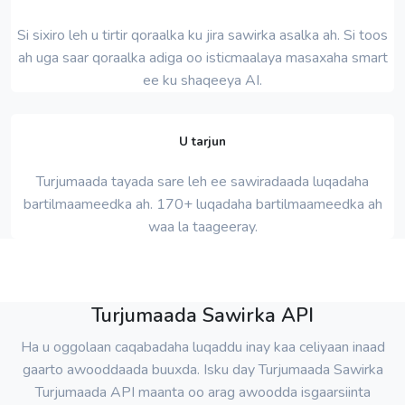
Si sixiro leh u tirtir qoraalka ku jira sawirka asalka ah. Si toos
ah uga saar qoraalka adiga oo isticmaalaya masaxaha smart
ee ku shaqeeya AI.
U tarjun
Turjumaada tayada sare leh ee sawiradaada luqadaha
bartilmaameedka ah. 170+ luqadaha bartilmaameedka ah
waa la taageeray.
Turjumaada Sawirka API
Ha u oggolaan caqabadaha luqaddu inay kaa celiyaan inaad
gaarto awooddaada buuxda. Isku day Turjumaada Sawirka
Turjumaada API maanta oo arag awoodda isgaarsiinta