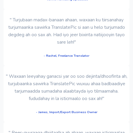
" Turjubaan madax-banaan ahaan, waxaan ku tiirsanahay
turjumaanka sawirka TranslatePic si aan u helo turjumado
degdeg ah oo sax ah. Had iyo jeer bixinta natiijooyin tayo
sare leh!"
- Rachel, Freelance Translator
" Waxaan leeyahay ganacsi yar oo soo dejinta/dhoofinta ah,
turjubaanka sawirka TranslatePic wuxuu ahaa badbaadiye
tarjumaadda sumadaha alaabtayda iyo tilmaamaha.
fududahay in la isticmaalo oo sax ah!"
- James, Import/Export Business Owner
" Reer-guuraaga dhijitaalka ah ahaan, waxaan isticmaalaa