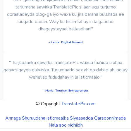
tarjumaha sawirka TranslatePic si aan ugu turjumo
qoraaladeyda blog-ga iyo waxa ku jira baraha bulshada ee
luuqado badan. Way ku fiican tahay in la gaadho
dhagaystayaal ballaadhan!"
- Laura, Digital Nomad
" Turjubaanka sawirka TranslatePic wuxuu faa'iido u ahaa
ganacsigayga dalxiiska. Turjumaado sax ah oo dabiici ah, oo ay
weheliso fududahay in la isticmaalo."
- Maria, Tourism Entrepreneur
© Copyright
TranslatePic.com
Annaga
Shuruudaha isticmaalka
Siyaasadda Qarsoonnimada
Nala soo xidhiidh