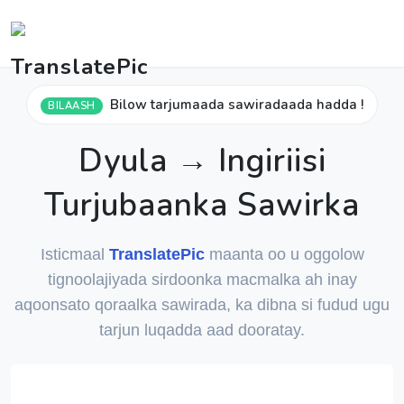
Bilow tarjumaada sawiradaada hadda !
BILAASH
Dyula → Ingiriisi
Turjubaanka Sawirka
Isticmaal
TranslatePic
maanta oo u oggolow
tignoolajiyada sirdoonka macmalka ah inay
aqoonsato qoraalka sawirada, ka dibna si fudud ugu
tarjun luqadda aad dooratay.