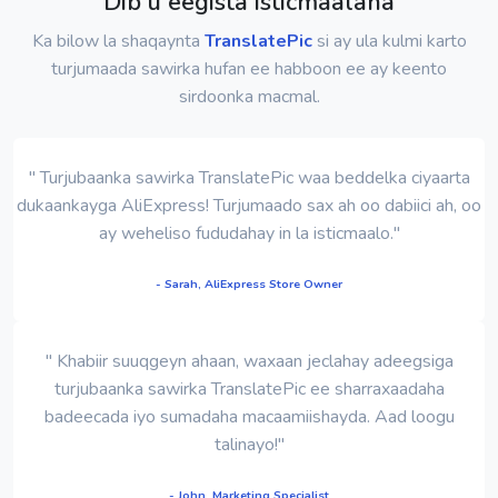
Dib u eegista isticmaalaha
Ka bilow la shaqaynta
TranslatePic
si ay ula kulmi karto
turjumaada sawirka hufan ee habboon ee ay keento
sirdoonka macmal.
" Turjubaanka sawirka TranslatePic waa beddelka ciyaarta
dukaankayga AliExpress! Turjumaado sax ah oo dabiici ah, oo
ay weheliso fududahay in la isticmaalo."
- Sarah, AliExpress Store Owner
" Khabiir suuqgeyn ahaan, waxaan jeclahay adeegsiga
turjubaanka sawirka TranslatePic ee sharraxaadaha
badeecada iyo sumadaha macaamiishayda. Aad loogu
talinayo!"
- John, Marketing Specialist