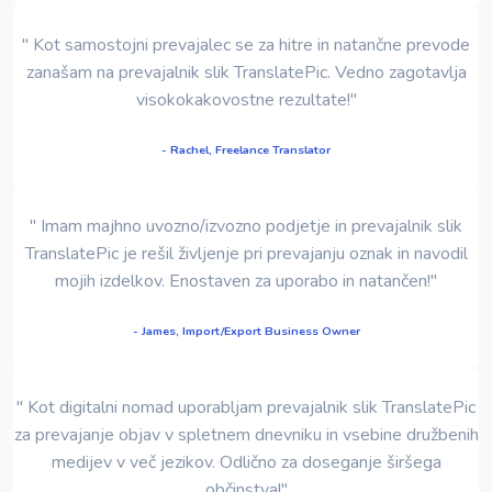
" Kot samostojni prevajalec se za hitre in natančne prevode
zanašam na prevajalnik slik TranslatePic. Vedno zagotavlja
visokokakovostne rezultate!"
- Rachel, Freelance Translator
" Imam majhno uvozno/izvozno podjetje in prevajalnik slik
TranslatePic je rešil življenje pri prevajanju oznak in navodil
mojih izdelkov. Enostaven za uporabo in natančen!"
- James, Import/Export Business Owner
" Kot digitalni nomad uporabljam prevajalnik slik TranslatePic
za prevajanje objav v spletnem dnevniku in vsebine družbenih
medijev v več jezikov. Odlično za doseganje širšega
občinstva!"