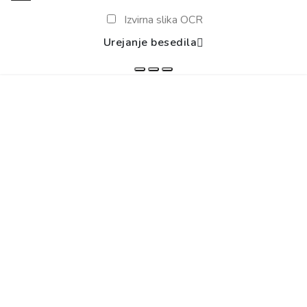
Izvirna slika OCR
Urejanje besedila