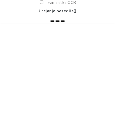
Izvirna slika OCR
Urejanje besedila