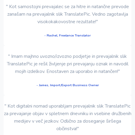
" Kot samostojni prevajalec se za hitre in natančne prevode
zanašam na prevajalnik slik TranslatePic. Vedno zagotavlja
visokokakovostne rezultate!"
- Rachel, Freelance Translator
" Imam majhno uvozno/izvozno podjetje in prevajalnik slik
TranslatePic je rešil življenje pri prevajanju oznak in navodil
mojih izdelkov. Enostaven za uporabo in natančen!"
- James, Import/Export Business Owner
" Kot digitalni nomad uporabljam prevajalnik slik TranslatePic
za prevajanje objav v spletnem dnevniku in vsebine družbenih
medijev v več jezikov. Odlično za doseganje širšega
občinstva!"