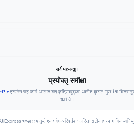
सर्वे पश्यन्तु
प्रयोक्तृ समीक्षा
ePic
इत्यनेन सह कार्यं आरभत यत् कृत्रिमबुद्ध्या आनीतं कुशलं सुलभं च चित्रानुवा
शक्नोति।
AliExpress भण्डारस्य कृते एकः गेम-परिवर्तकः अस्ति! सटीकाः स्वाभाविकध्वनिय