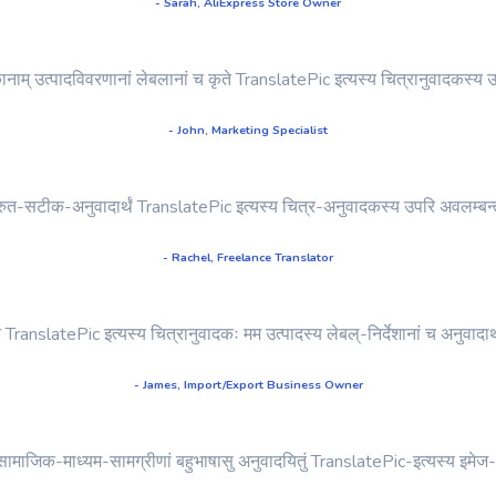
- Sarah, AliExpress Store Owner
कानाम् उत्पादविवरणानां लेबलानां च कृते TranslatePic इत्यस्य चित्रानुवादकस्य उ
- John, Marketing Specialist
्रुत-सटीक-अनुवादार्थं TranslatePic इत्यस्य चित्र-अनुवादकस्य उपरि अवलम्बन्ते ।
- Rachel, Freelance Translator
 TranslatePic इत्यस्य चित्रानुवादकः मम उत्पादस्य लेबल्-निर्देशानां च अनुवाद
- James, Import/Export Business Owner
ामाजिक-माध्यम-सामग्रीणां बहुभाषासु अनुवादयितुं TranslatePic-इत्यस्य इमेज-अनु