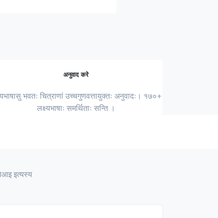
अनुवाद करे
ष्यभाषासु भवतः चित्राणां उच्चगुणवत्तायुक्तः अनुवादः। १७०+
लक्ष्यभाषाः समर्थिताः सन्ति ।
िआइ इत्यस्य