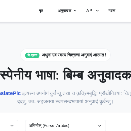
गृह
अनुवादक
API
मञ्च
अधुना एव स्वस्य चित्राणां अनुवादं आरभत !
निःशुल्क
स्पेनीय भाषा: बिम्ब अनुवाद
slatePic
इत्यस्य उपयोगं कुर्वन्तु तथा च कृत्रिमबुद्धिः प्रौद्योगिक्याः चित्रेष
ददतु, ततः सहजतया स्वपसन्दभाषायां अनुवादं कुर्वन्तु।