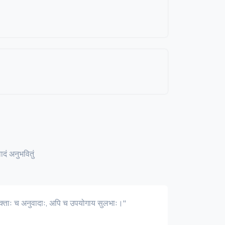
दं अनुभवितुं
ुक्ताः च अनुवादाः, अपि च उपयोगाय सुलभाः।"