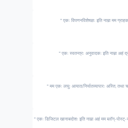
" एकः विपणनविशेषज्ञः इति नाम्ना मम ग्राह
" एकः स्वतन्त्रः अनुवादकः इति नाम्ना अहं द
" मम एकः लघुः आयात/निर्यातव्यापारः अस्ति, तथा च
" एकः डिजिटल खानाबदोशः इति नाम्ना अहं मम ब्लॉग्-पोस्ट्-स