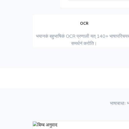
OCR
भयानकं बहुभाषिकं OCR प्रणाली यत् 140+ भाषापरिचयस
समर्थनं करोति।
भाषाबाधाः भवन्