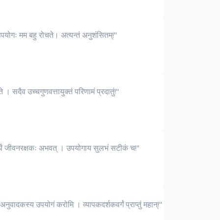
पयोगः मम बहु रोचते। अत्यन्तं अनुशंसितम्!"
 सदैव उच्चगुणवत्तायुक्तं परिणामं प्रदातुं!"
ार्थं जीवनरक्षकः अभवत् । उपयोगाय सुलभं सटीकं च!"
वादकस्य उपयोगं करोमि । व्यापकदर्शकवर्गं प्राप्तुं महान्!"