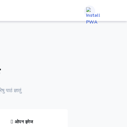
क
ु पाठं ज्ञातुं
ओपन इमेज