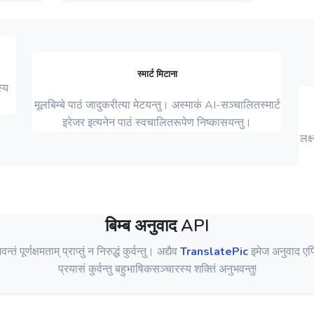
स्मार्ट मिटाना
्य
मूलबिम्बे पाठं जादुकरीत्या मेटयन्तु। अस्माकं AI-सञ्चालितस्मार्ट
इरेजर इत्यनेन पाठं स्वचालितरूपेण निष्कासयन्तु।
लक्
बिम्ब अनुवाद API
तं पूर्णक्षमताम् प्राप्तुं न निरुद्धं कुर्वन्तु। अद्यैव
TranslatePic
इमेज अनुवाद एप
प्रयासं कुर्वन्तु बहुभाषिकसञ्चारस्य शक्तिं अनुभवन्तु!