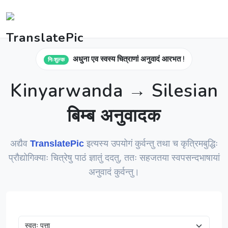
अधुना एव स्वस्य चित्राणां अनुवादं आरभत !
निःशुल्क
Kinyarwanda → Silesian
बिम्ब अनुवादक
अद्यैव
TranslatePic
इत्यस्य उपयोगं कुर्वन्तु तथा च कृत्रिमबुद्धिः
प्रौद्योगिक्याः चित्रेषु पाठं ज्ञातुं ददतु, ततः सहजतया स्वपसन्दभाषायां
अनुवादं कुर्वन्तु।