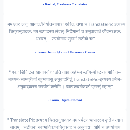
- Rachel, Freelance Translator
" मम एकः लघुः आयात/निर्यातव्यापारः अस्ति, तथा च TranslatePic इत्यस्य
चित्रानुवादकः मम उत्पादस्य लेबल्-निर्देशानां च अनुवादार्थं जीवनरक्षकः
अभवत् । उपयोगाय सुलभं सटीकं च!"
- James, Import/Export Business Owner
" एकः डिजिटल खानाबदोशः इति नाम्ना अहं मम ब्लॉग्-पोस्ट्-सामाजिक-
माध्यम-सामग्रीणां बहुभाषासु अनुवादयितुं TranslatePic-इत्यस्य इमेज-
अनुवादकस्य उपयोगं करोमि । व्यापकदर्शकवर्गं प्राप्तुं महान्!"
- Laura, Digital Nomad
" TranslatePic इत्यस्य चित्रानुवादकः मम पर्यटनव्यापारस्य कृते वरदानं
जातम्। सटीकाः स्वाभाविकध्वनियुक्ताः च अनुवादाः, अपि च उपयोगाय