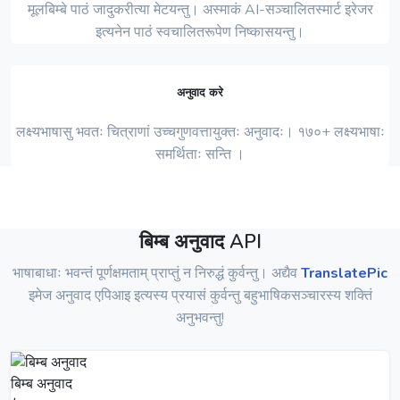
मूलबिम्बे पाठं जादुकरीत्या मेटयन्तु। अस्माकं AI-सञ्चालितस्मार्ट इरेजर
इत्यनेन पाठं स्वचालितरूपेण निष्कासयन्तु।
अनुवाद करे
लक्ष्यभाषासु भवतः चित्राणां उच्चगुणवत्तायुक्तः अनुवादः। १७०+ लक्ष्यभाषाः
समर्थिताः सन्ति ।
बिम्ब अनुवाद API
भाषाबाधाः भवन्तं पूर्णक्षमताम् प्राप्तुं न निरुद्धं कुर्वन्तु। अद्यैव
TranslatePic
इमेज अनुवाद एपिआइ इत्यस्य प्रयासं कुर्वन्तु बहुभाषिकसञ्चारस्य शक्तिं
अनुभवन्तु!
बिम्ब अनुवाद