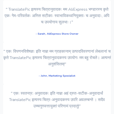
" TranslatePic इत्यस्य चित्रानुवादकः मम AliExpress भण्डारस्य कृते
एकः गेम-परिवर्तकः अस्ति! सटीकाः स्वाभाविकध्वनियुक्ताः च अनुवादाः, अपि
च उपयोगाय सुलभाः।"
- Sarah, AliExpress Store Owner
" एकः विपणनविशेषज्ञः इति नाम्ना मम ग्राहकानाम् उत्पादविवरणानां लेबलानां च
कृते TranslatePic इत्यस्य चित्रानुवादकस्य उपयोगः मम बहु रोचते। अत्यन्तं
अनुशंसितम्!"
- John, Marketing Specialist
" एकः स्वतन्त्रः अनुवादकः इति नाम्ना अहं द्रुत-सटीक-अनुवादार्थं
TranslatePic इत्यस्य चित्र-अनुवादकस्य उपरि अवलम्बन्ते । सदैव
उच्चगुणवत्तायुक्तं परिणामं प्रदातुं!"