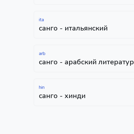
ita
санго - итальянский
arb
санго - арабский литерату
hin
санго - хинди