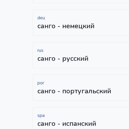
deu
санго - немецкий
rus
санго - русский
por
санго - португальский
spa
санго - испанский