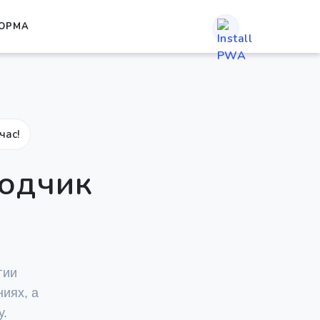
ОРМА
час!
водчик
гии
иях, а
у.