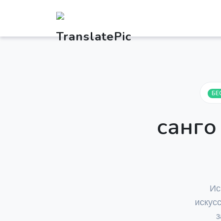
БЕ
санго
Ис
искус
з