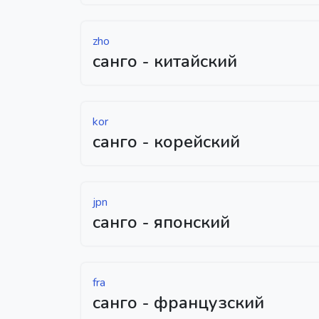
zho
санго - китайский
kor
санго - корейский
jpn
санго - японский
fra
санго - французский