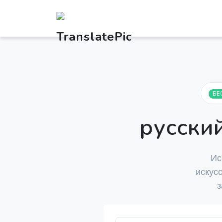
БЕ
русски
Ис
искус
з