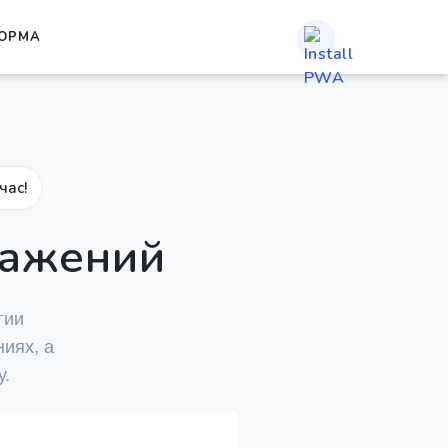
ОРМА
час!
ражений
гии
иях, а
у.