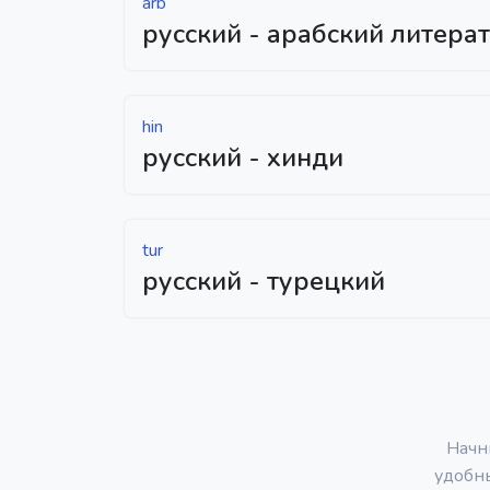
arb
русский - арабский литера
hin
русский - хинди
tur
русский - турецкий
Начн
удобн