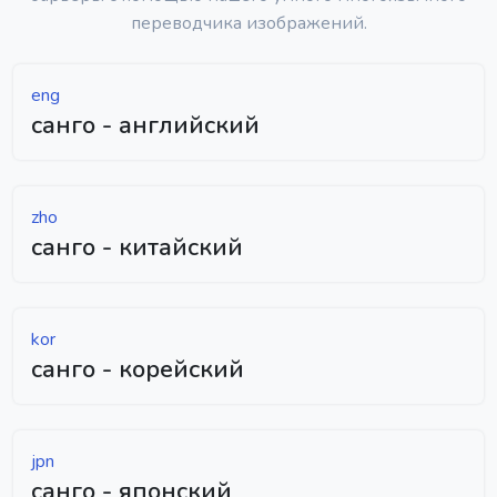
переводчика изображений.
eng
санго - английский
zho
санго - китайский
kor
санго - корейский
jpn
санго - японский