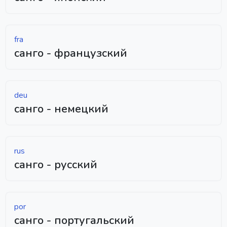
fra
санго - французский
deu
санго - немецкий
rus
санго - русский
por
санго - португальский