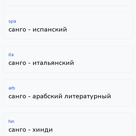
spa
санго - испанский
ita
санго - итальянский
arb
санго - арабский литературный
hin
санго - хинди