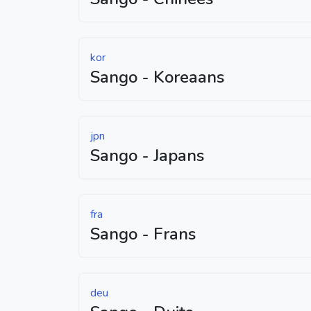
kor
Sango - Koreaans
jpn
Sango - Japans
fra
Sango - Frans
deu