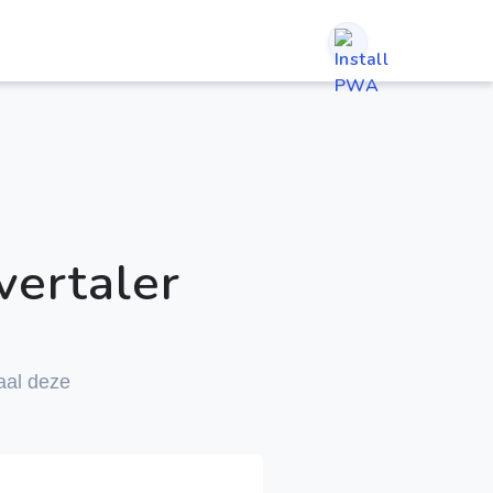
M
ertaler
taal deze