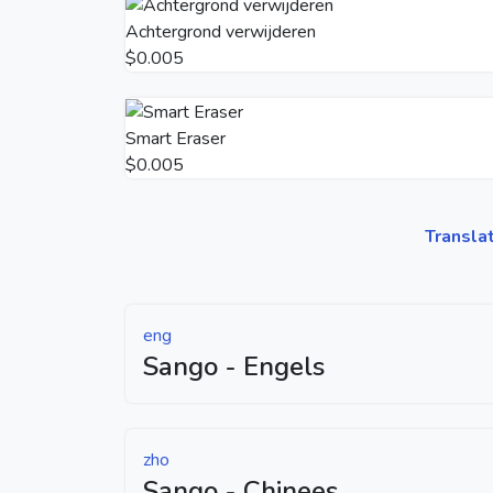
Achtergrond verwijderen
$0.005
Smart Eraser
$0.005
Transla
eng
Sango - Engels
zho
Sango - Chinees