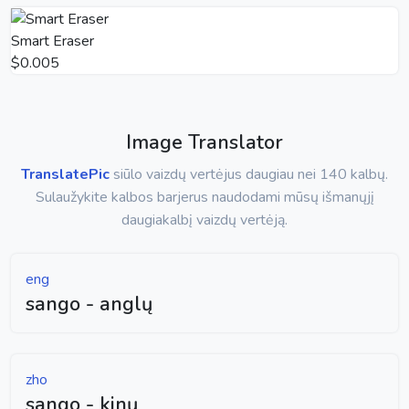
Smart Eraser
$0.005
Image Translator
TranslatePic
siūlo vaizdų vertėjus daugiau nei 140 kalbų.
Sulaužykite kalbos barjerus naudodami mūsų išmanųjį
daugiakalbį vaizdų vertėją.
eng
sango - anglų
zho
sango - kinų