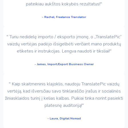
pateikiau aukštos kokybės rezultatus!"
- Rachel, Freelance Translator
" Turiu nedidelę importo / eksporto įmonę, o „TranslatePic“
vaizdų vertėjas padėjo išsigelbėti verčiant mano produktų
etiketes ir instrukcijas. Lengva naudoti ir tiksliai!"
- James, Import/Export Business Owner
" Kaip skaitmeninis klajoklis, naudoju TranslatePic vaizdų
vertėją, kad išversčiau savo tinklaraščio įrašus ir socialinės
žiniasklaidos turinį į kelias kalbas. Puikiai tinka norint pasiekti
platesnę auditoriją!"
- Laura, Digital Nomad