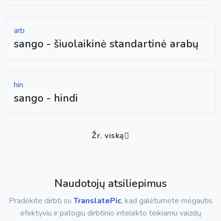
arb
sango - šiuolaikinė standartinė arabų
hin
sango - hindi
Žr. viską
Naudotojų atsiliepimus
Pradėkite dirbti su
TranslatePic
, kad galėtumėte mėgautis
efektyviu ir patogiu dirbtinio intelekto teikiamu vaizdų