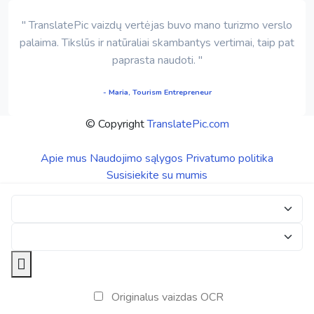
" TranslatePic vaizdų vertėjas buvo mano turizmo verslo
palaima. Tikslūs ir natūraliai skambantys vertimai, taip pat
paprasta naudoti. "
- Maria, Tourism Entrepreneur
© Copyright
TranslatePic.com
Apie mus
Naudojimo sąlygos
Privatumo politika
Susisiekite su mumis
Originalus vaizdas OCR