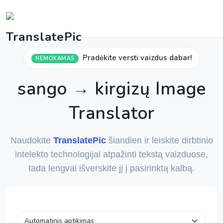
Pradėkite versti vaizdus dabar!
NEMOKAMAS
sango → kirgizų Image
Translator
Naudokite
TranslatePic
šiandien ir leiskite dirbtinio
intelekto technologijai atpažinti tekstą vaizduose,
tada lengvai išverskite jį į pasirinktą kalbą.