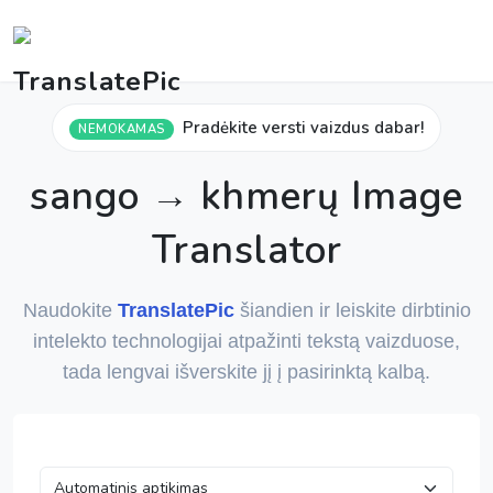
Pradėkite versti vaizdus dabar!
NEMOKAMAS
sango → khmerų Image
Translator
Naudokite
TranslatePic
šiandien ir leiskite dirbtinio
intelekto technologijai atpažinti tekstą vaizduose,
tada lengvai išverskite jį į pasirinktą kalbą.