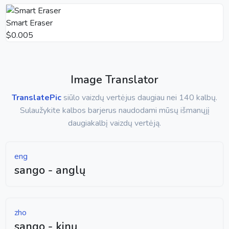
Smart Eraser
$0.005
Image Translator
TranslatePic
siūlo vaizdų vertėjus daugiau nei 140 kalbų.
Sulaužykite kalbos barjerus naudodami mūsų išmanųjį
daugiakalbį vaizdų vertėją.
eng
sango - anglų
zho
sango - kinų