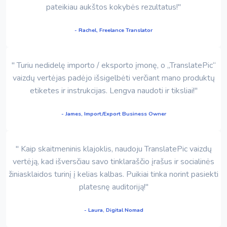
pateikiau aukštos kokybės rezultatus!"
- Rachel, Freelance Translator
" Turiu nedidelę importo / eksporto įmonę, o „TranslatePic“
vaizdų vertėjas padėjo išsigelbėti verčiant mano produktų
etiketes ir instrukcijas. Lengva naudoti ir tiksliai!"
- James, Import/Export Business Owner
" Kaip skaitmeninis klajoklis, naudoju TranslatePic vaizdų
vertėją, kad išversčiau savo tinklaraščio įrašus ir socialinės
žiniasklaidos turinį į kelias kalbas. Puikiai tinka norint pasiekti
platesnę auditoriją!"
- Laura, Digital Nomad