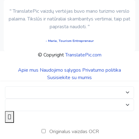
" TranslatePic vaizdų vertėjas buvo mano turizmo verslo
palaima. Tikslūs ir natūraliai skambantys vertimai, taip pat
paprasta naudoti. "
- Maria, Tourism Entrepreneur
© Copyright
TranslatePic.com
Apie mus
Naudojimo sąlygos
Privatumo politika
Susisiekite su mumis
Originalus vaizdas OCR