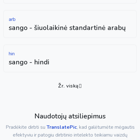
arb
sango - šiuolaikinė standartinė arabų
hin
sango - hindi
Žr. viską
Naudotojų atsiliepimus
Pradėkite dirbti su
TranslatePic
, kad galėtumėte mėgautis
efektyviu ir patogiu dirbtinio intelekto teikiamu vaizdų