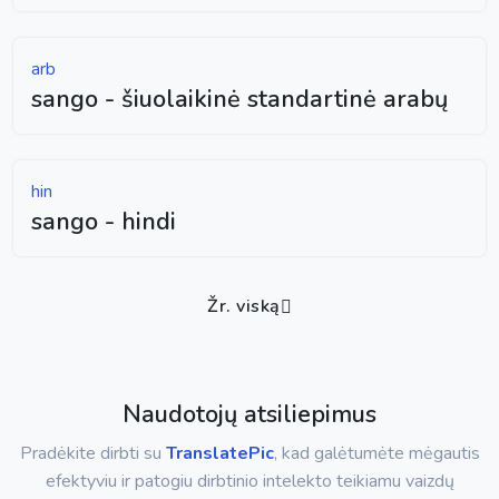
arb
sango - šiuolaikinė standartinė arabų
hin
sango - hindi
Žr. viską
Naudotojų atsiliepimus
Pradėkite dirbti su
TranslatePic
, kad galėtumėte mėgautis
efektyviu ir patogiu dirbtinio intelekto teikiamu vaizdų