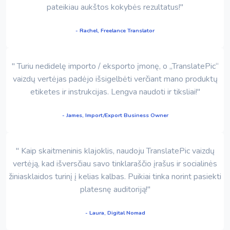
pateikiau aukštos kokybės rezultatus!"
- Rachel, Freelance Translator
" Turiu nedidelę importo / eksporto įmonę, o „TranslatePic“
vaizdų vertėjas padėjo išsigelbėti verčiant mano produktų
etiketes ir instrukcijas. Lengva naudoti ir tiksliai!"
- James, Import/Export Business Owner
" Kaip skaitmeninis klajoklis, naudoju TranslatePic vaizdų
vertėją, kad išversčiau savo tinklaraščio įrašus ir socialinės
žiniasklaidos turinį į kelias kalbas. Puikiai tinka norint pasiekti
platesnę auditoriją!"
- Laura, Digital Nomad