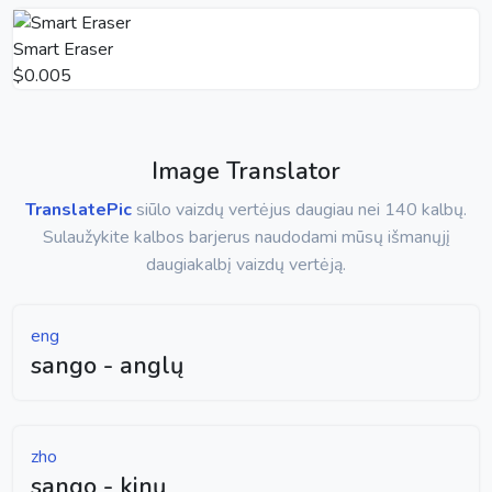
Smart Eraser
$0.005
Image Translator
TranslatePic
siūlo vaizdų vertėjus daugiau nei 140 kalbų.
Sulaužykite kalbos barjerus naudodami mūsų išmanųjį
daugiakalbį vaizdų vertėją.
eng
sango - anglų
zho
sango - kinų