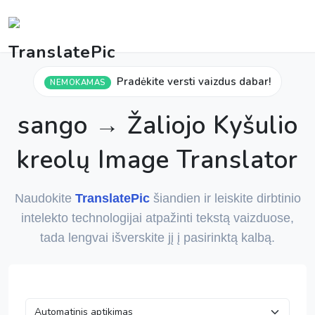
Pradėkite versti vaizdus dabar!
NEMOKAMAS
sango → Žaliojo Kyšulio
kreolų Image Translator
Naudokite
TranslatePic
šiandien ir leiskite dirbtinio
intelekto technologijai atpažinti tekstą vaizduose,
tada lengvai išverskite jį į pasirinktą kalbą.