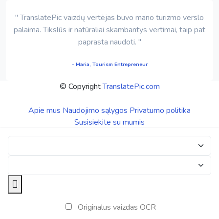
" TranslatePic vaizdų vertėjas buvo mano turizmo verslo
palaima. Tikslūs ir natūraliai skambantys vertimai, taip pat
paprasta naudoti. "
- Maria, Tourism Entrepreneur
© Copyright
TranslatePic.com
Apie mus
Naudojimo sąlygos
Privatumo politika
Susisiekite su mumis
Originalus vaizdas OCR