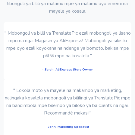
libongoli ya bilili ya malamu mpe ya malamu oyo ememi na
mayele ya kosala.
" Mobongoli ya bilili ya TranslatePic ezali mobongoli ya lisano
mpo na ngai Magasin ya AliExpress! Mabongoli ya sikisiki
mpe oyo ezali koyokana na ndenge ya bomoto, bakisa mpe
pɛtɛɛ mpo na kosalela."
- Sarah, AliExpress Store Owner
" Lokola moto ya mayele na makambo ya marketing,
nalingaka kosalela mobongoli ya bililingi ya TranslatePic mpo
na bandimbola mpe bilembo ya biloko ya ba clients na ngai.
Recommandé makasi!"
- John, Marketing Specialist