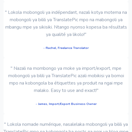
" Lokola mobongoli ya indépendant, nazali kotya motema na
mobongoli ya bilili ya TranslatePic mpo na mabongoli ya
mbangu mpe ya sikisiki. Ntango nyonso kopesa ba résultats
ya qualité ya likolo!"
- Rachel, Freelance Translator
" Nazali na mombongo ya moke ya import/export, mpe
mobongoli ya bilili ya TranslatePic azali mobikisi ya bomoi
mpo na kobongola ba étiquettes ya produit na ngai mpe
malako. Easy to use and exact!"
- James, Import/Export Business Owner
" Lokola nomade numérique, nasalelaka mobongoli ya bilili ya
TranslatePic mpo na kobongola ba posts na ngai ya blog mpe