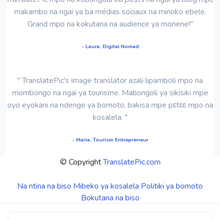
makambo na ngai ya ba médias sociaux na minoko ebele.
Grand mpo na kokutana na audience ya monene!"
- Laura, Digital Nomad
" TranslatePic's image translator azali lipamboli mpo na
mombongo na ngai ya tourisme. Mabongoli ya sikisiki mpe
oyo eyokani na ndenge ya bomoto, bakisa mpe pɛtɛɛ mpo na
kosalela. "
- Maria, Tourism Entrepreneur
© Copyright
TranslatePic.com
Na ntina na biso
Mibeko ya kosalela
Politiki ya bomoto
Bokutana na biso