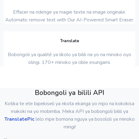
Effacer na ndenge ya magie texte na image originale.
Automatic remove text with Our AI-Powered Smart Eraser.
Translate
Bobongoli ya qualité ya likolo ya bilili na yo na minoko oyo
olingi. 170+ minoko ya cible esungami.
Bobongoli ya bilili API
Kotika te ete bipekiseli ya nkota ekanga yo mpo na kokokisa
makoki na yo mobimba. Meka API ya bobongoli bilili ya
TranslatePic
lelo mpe bomona nguya ya bosololi ya minoko
mingi!