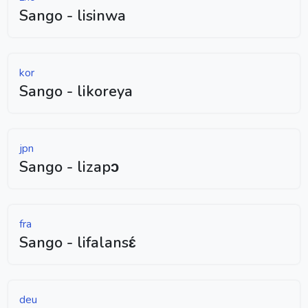
Sango - lisinwa
kor
Sango - likoreya
jpn
Sango - lizapɔ
fra
Sango - lifalansɛ́
deu