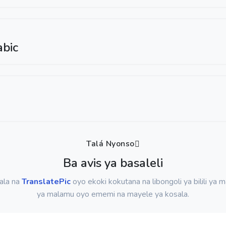
abic
Talá Nyonso
Ba avis ya basaleli
ala na
TranslatePic
oyo ekoki kokutana na libongoli ya bilili ya
ya malamu oyo ememi na mayele ya kosala.