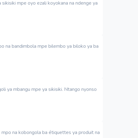
a sikisiki mpe oyo ezali koyokana na ndenge ya
mpo na bandimbola mpe bilembo ya biloko ya ba
goli ya mbangu mpe ya sikisiki. Ntango nyonso
i mpo na kobongola ba étiquettes ya produit na