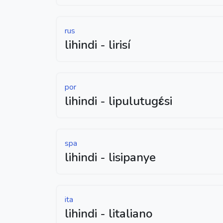
rus
lihindi - lirisí
por
lihindi - lipulutugɛ́si
spa
lihindi - lisipanye
ita
lihindi - litaliano