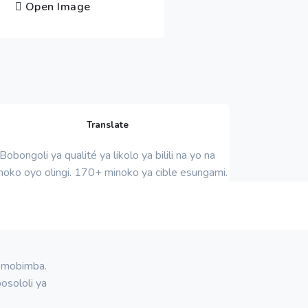
Open Image
Translate
Bobongoli ya qualité ya likolo ya bilili na yo na
noko oyo olingi. 170+ minoko ya cible esungami.
o mobimba.
osololi ya