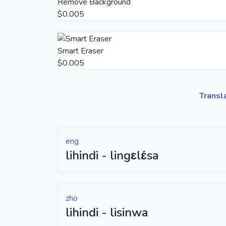
Remove Background
$0.005
Smart Eraser
$0.005
Transl
eng
lihindi - lingɛlɛ́sa
zho
lihindi - lisinwa