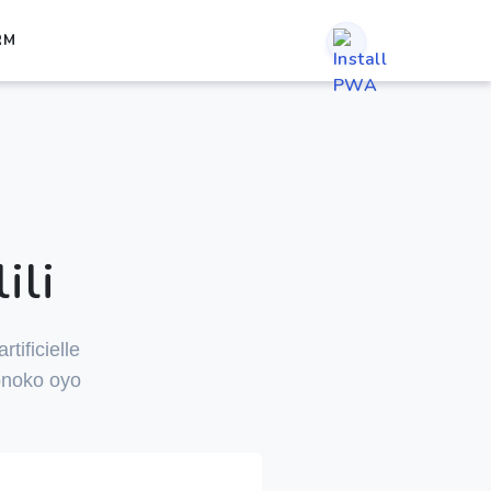
RM
ili
tificielle
onoko oyo