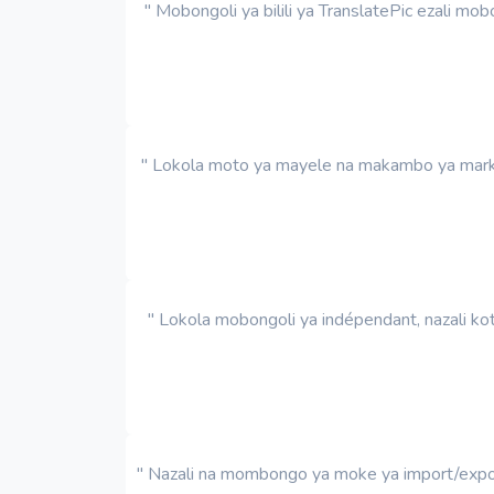
" Mobongoli ya bilili ya TranslatePic ezali m
" Lokola moto ya mayele na makambo ya market
" Lokola mobongoli ya indépendant, nazali ko
" Nazali na mombongo ya moke ya import/export