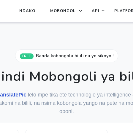
NDAKO
MOBONGOLI
API
PLATFO
Banda kobongola bilili na yo sikoyo !
FREE
hindi Mobongoli ya bil
ranslatePic
lelo mpe tika ete technologie ya intelligence ar
komi na bilili, na nsima kobongola yango na pete na m
oponi.