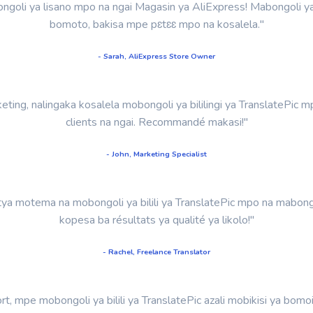
obongoli ya lisano mpo na ngai Magasin ya AliExpress! Mabongoli y
bomoto, bakisa mpe pɛtɛɛ mpo na kosalela."
- Sarah, AliExpress Store Owner
ing, nalingaka kosalela mobongoli ya bililingi ya TranslatePic 
clients na ngai. Recommandé makasi!"
- John, Marketing Specialist
tya motema na mobongoli ya bilili ya TranslatePic mpo na mabon
kopesa ba résultats ya qualité ya likolo!"
- Rachel, Freelance Translator
, mpe mobongoli ya bilili ya TranslatePic azali mobikisi ya bomo