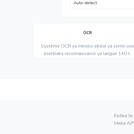
OCR
Système OCR ya minoko ebele ya somo oyo
esimbaka reconnaissance ya langue 140+.
Kotika te
Meka API 