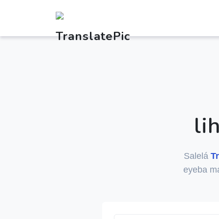
li
Salelá
T
eyeba ma