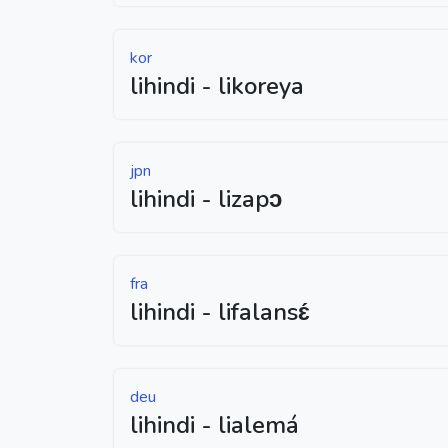
kor
lihindi - likoreya
jpn
lihindi - lizapɔ
fra
lihindi - lifalansɛ́
deu
lihindi - lialemá