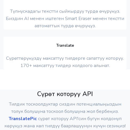
Түпнускадагы текстти сыйкырдуу түрдө өчүрүңүз.
Биздин AI менен иштеген Smart Eraser менен текстти
автоматтык түрдө өчүрүңүз.
Translate
Сүрөттөрүңүздү максаттуу тилдерге сапаттуу которуу.
170+ максаттуу тилдер колдоого алынат.
Сүрөт которуу API
Тилдик тоскоолдуктар сиздин потенциалыңыздын
толук болушуна тоскоол болушуна жол бербеңиз.
TranslatePic
сүрөт которуу API'син бүгүн колдонуп
көрүңүз жана көп тилдүү баарлашуунун күчүн сезиңиз!