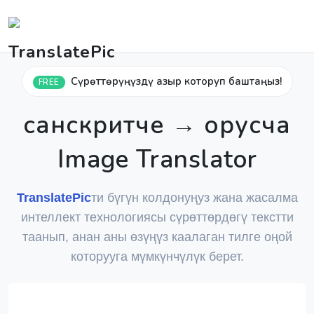
Сүрөттөрүңүздү азыр которуп баштаңыз!
FREE
санскритче → орусча
Image Translator
TranslatePic
ти бүгүн колдонуңуз жана жасалма
интеллект технологиясы сүрөттөрдөгү текстти
таанып, анан аны өзүңүз каалаган тилге оңой
которууга мүмкүнчүлүк берет.