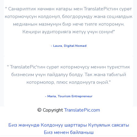
" Санариптик көчмөн катары мен TranslatePicтин сүрөт
котормочусун колдонуп, блогдорумду жана социалдык
медианын мазмунун бир нече тилге которомун.
Кеңири аудиторияга жетүү үчүн сонун!"
- Laura, Digital Nomad
" TranslatePic'тин сүрөт котормочусу менин туристтик
бизнесим үчүн пайдалуу болду. Так жана табигый
котормолор, плюс колдонууга оңой."
- Maria, Tourism Entrepreneur
© Copyright
TranslatePic.com
Биз жөнүндө
Колдонуу шарттары
Купуялык саясаты
Биз менен байланыш