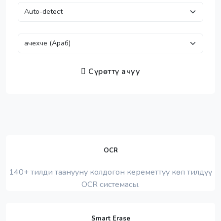
Сүрөттү ачуу
OCR
140+ тилди таанууну колдогон кереметтүү көп тилдүү
OCR системасы.
Smart Erase