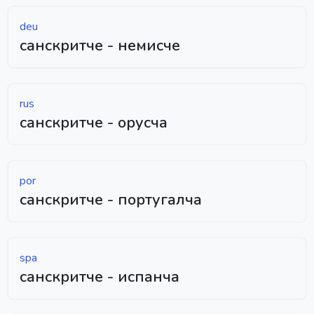
deu
санскритче - немисче
rus
санскритче - орусча
por
санскритче - португалча
spa
санскритче - испанча