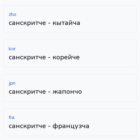
zho
санскритче - кытайча
kor
санскритче - корейче
jpn
санскритче - жапончо
fra
санскритче - французча