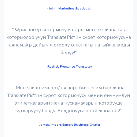
- John, Marketing Specialist
" Фрилансер котормочу катары мен тез жана так
котормолор үчүн TranslatePicтин сүрөт котормочусуна
таянам. Ар дайым жогорку сапаттагы натыйжаларды
берүү!"
- Rachel, Freelance Translator
" Мен чакан импорт/экспорт бизнесим бар жана
TranslatePic'тин сүрөт котормочусу менин өнүмүмдүн
этикеткаларын жана нускамаларын которууда
куткаруучу болду. Колдонууга оңой жана так!"
- James, Import/Export Business Owner