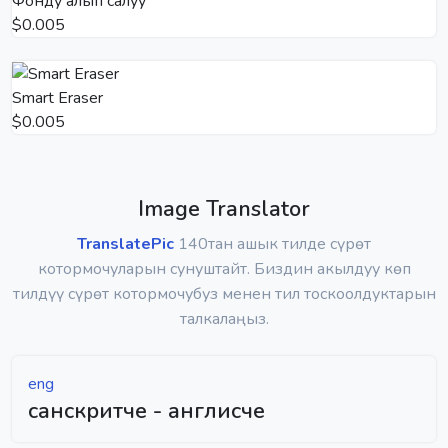
Фонду алып салуу
$0.005
Smart Eraser
$0.005
Image Translator
TranslatePic
140тан ашык тилде сүрөт
котормочуларын сунуштайт. Биздин акылдуу көп
тилдүү сүрөт котормочубуз менен тил тоскоолдуктарын
талкалаңыз.
eng
санскритче - англисче