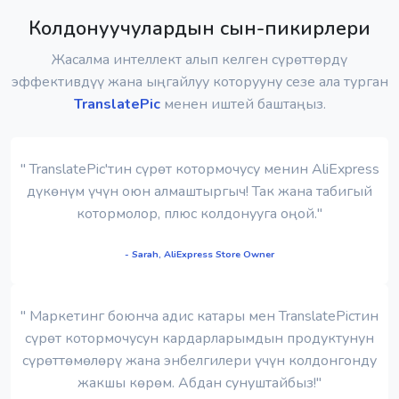
Колдонуучулардын сын-пикирлери
Жасалма интеллект алып келген сүрөттөрдү
эффективдүү жана ыңгайлуу которууну сезе ала турган
TranslatePic
менен иштей баштаңыз.
" TranslatePic'тин сүрөт котормочусу менин AliExpress
дүкөнүм үчүн оюн алмаштыргыч! Так жана табигый
котормолор, плюс колдонууга оңой."
- Sarah, AliExpress Store Owner
" Маркетинг боюнча адис катары мен TranslatePicтин
сүрөт котормочусун кардарларымдын продуктунун
сүрөттөмөлөрү жана энбелгилери үчүн колдонгонду
жакшы көрөм. Абдан сунуштайбыз!"