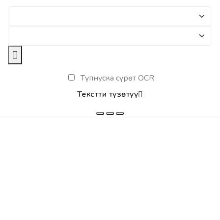
Түпнуска сүрөт OCR
Текстти түзөтүү