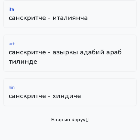
ita
санскритче - италиянча
arb
санскритче - азыркы адабий араб
тилинде
hin
санскритче - хиндиче
Баарын көрүү