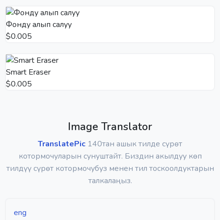
Фонду алып салуу
$0.005
Smart Eraser
$0.005
Image Translator
TranslatePic
140тан ашык тилде сүрөт
котормочуларын сунуштайт. Биздин акылдуу көп
тилдүү сүрөт котормочубуз менен тил тоскоолдуктарын
талкалаңыз.
eng