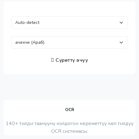
Сүрөттү ачуу
OCR
140+ тилди таанууну колдогон кереметтүү көп тилдүү
OCR системасы.