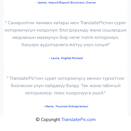
- James, Import/Export Business Owner
" Санариптик көчмөн катары мен TranslatePicтин сүрөт
котормочусун колдонуп, блогдорумду жана социалдык
медианын мазмунун бир нече тилге которомун.
Кеңири аудиторияга жетүү үчүн сонун!"
- Laura, Digital Nomad
" TranslatePic'тин сүрөт котормочусу менин туристтик
бизнесим үчүн пайдалуу болду. Так жана табигый
котормолор, плюс колдонууга оңой."
- Maria, Tourism Entrepreneur
© Copyright
TranslatePic.com