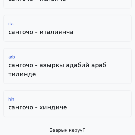
ita
сангочо - италиянча
arb
сангочо - азыркы адабий араб
тилинде
hin
сангочо - хиндиче
Баарын көрүү