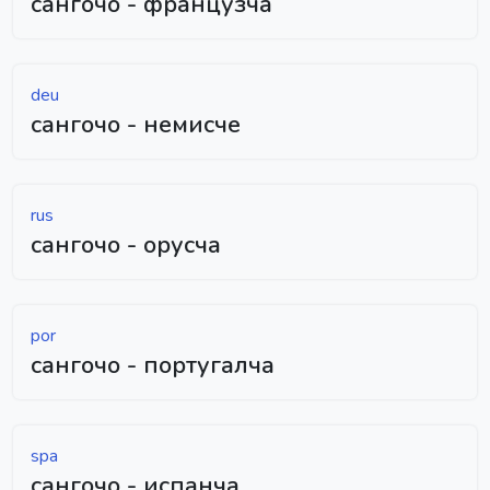
сангочо - французча
deu
сангочо - немисче
rus
сангочо - орусча
por
сангочо - португалча
spa
сангочо - испанча