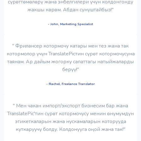
сүрөттөмөлөрү жана энбелгилери үчүн колдонгонду
жакшы көрөм. Абдан сунуштайбыз!"
- John, Marketing Specialist
" Фрилансер котормочу катары мен тез жана так
котормолор үчүн TranslatePicтин сүрөт котормочусуна
таянам. Ар дайым жогорку сапаттагы натыйжаларды
берүү!"
- Rachel, Freelance Translator
" Мен чакан импорт/экспорт бизнесим бар жана
TranslatePic'тин сүрөт котормочусу менин өнүмүмдүн
этикеткаларын жана нускамаларын которууда
куткаруучу болду. Колдонууга оңой жана так!"