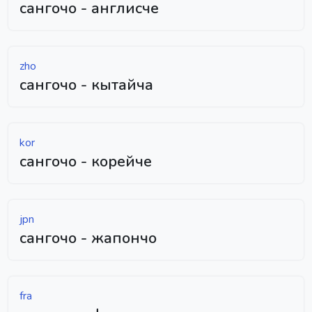
сангочо - англисче
zho
сангочо - кытайча
kor
сангочо - корейче
jpn
сангочо - жапончо
fra