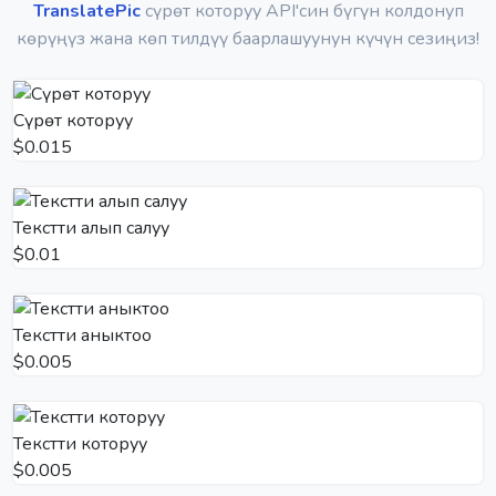
TranslatePic
сүрөт которуу API'син бүгүн колдонуп
көрүңүз жана көп тилдүү баарлашуунун күчүн сезиңиз!
Сүрөт которуу
$0.015
Текстти алып салуу
$0.01
Текстти аныктоо
$0.005
Текстти которуу
$0.005