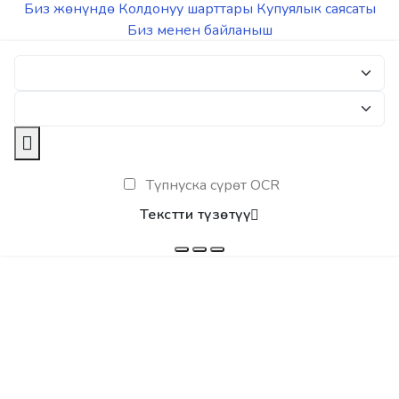
Биз жөнүндө
Колдонуу шарттары
Купуялык саясаты
Биз менен байланыш
Түпнуска сүрөт OCR
Текстти түзөтүү