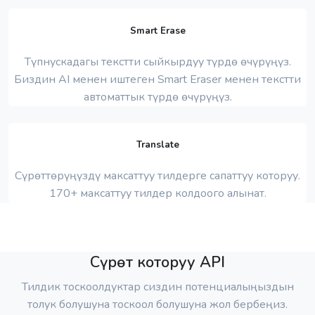
Smart Erase
Түпнускадагы текстти сыйкырдуу түрдө өчүрүңүз.
Биздин AI менен иштеген Smart Eraser менен текстти
автоматтык түрдө өчүрүңүз.
Translate
Сүрөттөрүңүздү максаттуу тилдерге сапаттуу которуу.
170+ максаттуу тилдер колдоого алынат.
Сүрөт которуу API
Тилдик тоскоолдуктар сиздин потенциалыңыздын
толук болушуна тоскоол болушуна жол бербеңиз.