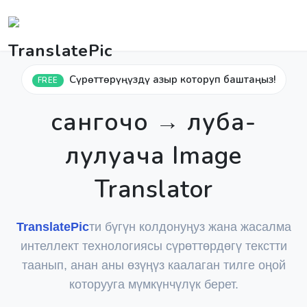
Сүрөттөрүңүздү азыр которуп баштаңыз!
FREE
сангочо → луба-
лулуача Image
Translator
TranslatePic
ти бүгүн колдонуңуз жана жасалма
интеллект технологиясы сүрөттөрдөгү текстти
таанып, анан аны өзүңүз каалаган тилге оңой
которууга мүмкүнчүлүк берет.