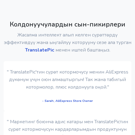
Колдонуучулардын сын-пикирлери
Жасалма интеллект алып келген сүрөттөрдү
эффективдүү жана ыңгайлуу которууну сезе ала турган
TranslatePic
менен иштей баштаңыз.
" TranslatePic'тин сүрөт котормочусу менин AliExpress
дүкөнүм үчүн оюн алмаштыргыч! Так жана табигый
котормолор, плюс колдонууга оңой."
- Sarah, AliExpress Store Owner
" Маркетинг боюнча адис катары мен TranslatePicтин
сүрөт котормочусун кардарларымдын продуктунун