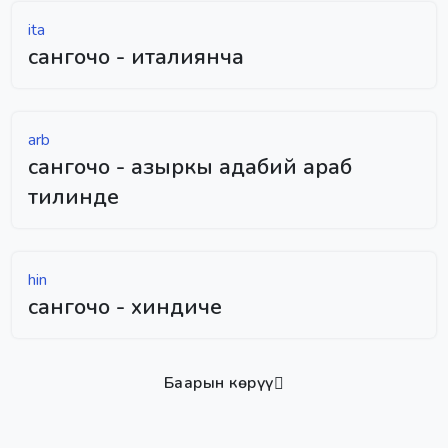
ita
сангочо - италиянча
arb
сангочо - азыркы адабий араб
тилинде
hin
сангочо - хиндиче
Баарын көрүү