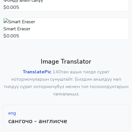
Фонду алып салуу
$0.005
Smart Eraser
$0.005
Image Translator
TranslatePic
140тан ашык тилде сүрөт
котормочуларын сунуштайт. Биздин акылдуу көп
тилдүү сүрөт котормочубуз менен тил тоскоолдуктарын
талкалаңыз.
eng
сангочо - англисче