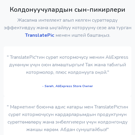
Колдонуучулардын сын-пикирлери
Жасалма интеллект алып келген сүрөттөрдү
эффективдүү жана ыңгайлуу которууну сезе ала турган
TranslatePic
менен иштей баштаңыз.
" TranslatePic'тин сүрөт котормочусу менин AliExpress
дүкөнүм үчүн оюн алмаштыргыч! Так жана табигый
котормолор, плюс колдонууга оңой."
- Sarah, AliExpress Store Owner
" Маркетинг боюнча адис катары мен TranslatePicтин
сүрөт котормочусун кардарларымдын продуктунун
сүрөттөмөлөрү жана энбелгилери үчүн колдонгонду
жакшы көрөм. Абдан сунуштайбыз!"