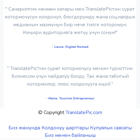
" Санариптик көчмөн катары мен TranslatePicтин сүрөт
котормочусун колдонуп, блогдорумду жана социалдык
медианын мазмунун бир нече тилге которомун.
Кеңири аудиторияга жетүү үчүн сонун!"
- Laura, Digital Nomad
" TranslatePic'тин сүрөт котормочусу менин туристтик
бизнесим үчүн пайдалуу болду. Так жана табигый
котормолор, плюс колдонууга оңой."
- Maria, Tourism Entrepreneur
© Copyright
TranslatePic.com
Биз жөнүндө
Колдонуу шарттары
Купуялык саясаты
Биз менен байланыш