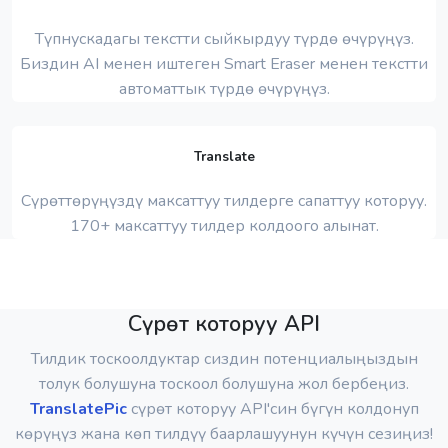
Түпнускадагы текстти сыйкырдуу түрдө өчүрүңүз.
Биздин AI менен иштеген Smart Eraser менен текстти
автоматтык түрдө өчүрүңүз.
Translate
Сүрөттөрүңүздү максаттуу тилдерге сапаттуу которуу.
170+ максаттуу тилдер колдоого алынат.
Сүрөт которуу API
Тилдик тоскоолдуктар сиздин потенциалыңыздын
толук болушуна тоскоол болушуна жол бербеңиз.
TranslatePic
сүрөт которуу API'син бүгүн колдонуп
көрүңүз жана көп тилдүү баарлашуунун күчүн сезиңиз!