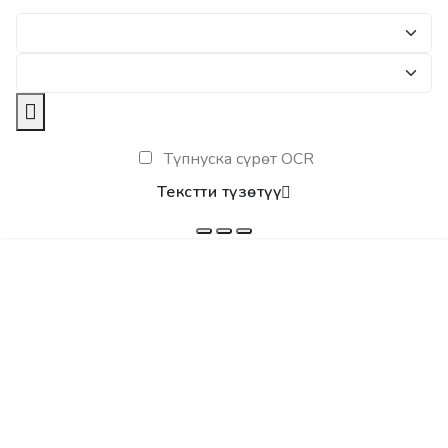
Түпнуска сүрөт OCR
Текстти түзөтүү