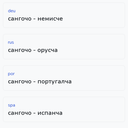
deu
сангочо - немисче
rus
сангочо - орусча
por
сангочо - португалча
spa
сангочо - испанча