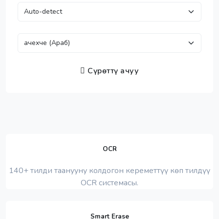
Сүрөттү ачуу
OCR
140+ тилди таанууну колдогон кереметтүү көп тилдүү
OCR системасы.
Smart Erase