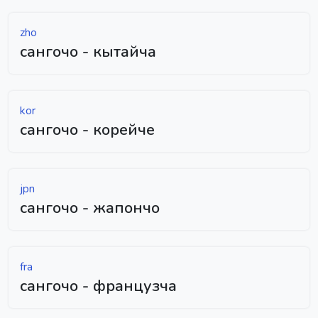
zho
сангочо - кытайча
kor
сангочо - корейче
jpn
сангочо - жапончо
fra
сангочо - французча