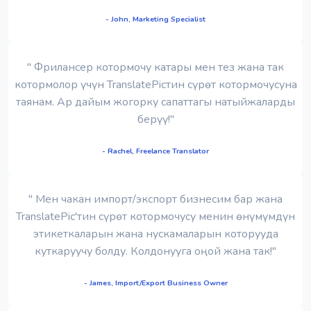
- John, Marketing Specialist
" Фрилансер котормочу катары мен тез жана так
котормолор үчүн TranslatePicтин сүрөт котормочусуна
таянам. Ар дайым жогорку сапаттагы натыйжаларды
берүү!"
- Rachel, Freelance Translator
" Мен чакан импорт/экспорт бизнесим бар жана
TranslatePic'тин сүрөт котормочусу менин өнүмүмдүн
этикеткаларын жана нускамаларын которууда
куткаруучу болду. Колдонууга оңой жана так!"
- James, Import/Export Business Owner