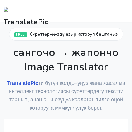
Сүрөттөрүңүздү азыр которуп баштаңыз!
FREE
сангочо → жапончо
Image Translator
TranslatePic
ти бүгүн колдонуңуз жана жасалма
интеллект технологиясы сүрөттөрдөгү текстти
таанып, анан аны өзүңүз каалаган тилге оңой
которууга мүмкүнчүлүк берет.