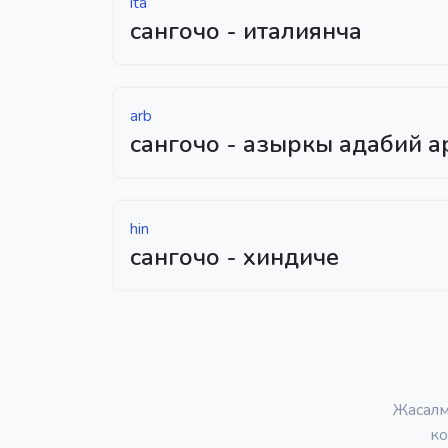
ita
сангочо - италиянча
arb
сангочо - азыркы адабий а
hin
сангочо - хиндиче
Жасалм
ко