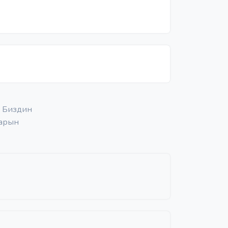
. Биздин
тарын