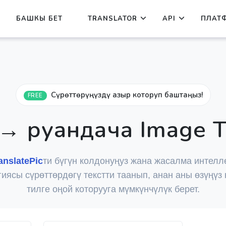
БАШКЫ БЕТ
TRANSLATOR
API
ПЛАТ
Сүрөттөрүңүздү азыр которуп баштаңыз!
FREE
→ руандача Image T
anslatePic
ти бүгүн колдонуңуз жана жасалма интелл
иясы сүрөттөрдөгү текстти таанып, анан аны өзүңүз
тилге оңой которууга мүмкүнчүлүк берет.