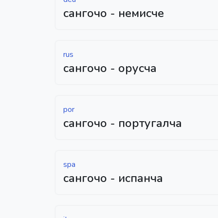
сангочо - немисче
rus
сангочо - орусча
por
сангочо - португалча
spa
сангочо - испанча