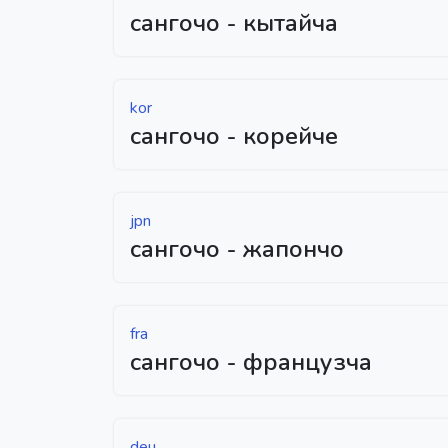
сангочо - кытайча
kor
сангочо - корейче
jpn
сангочо - жапончо
fra
сангочо - французча
deu