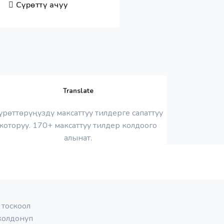
Сүрөттү ачуу
Translate
үрөттөрүңүздү максаттуу тилдерге сапаттуу
которуу. 170+ максаттуу тилдер колдоого
алынат.
 тоскоол
 колдонуп