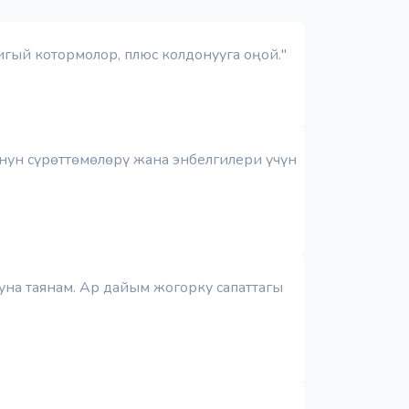
бигый котормолор, плюс колдонууга оңой."
унун сүрөттөмөлөрү жана энбелгилери үчүн
суна таянам. Ар дайым жогорку сапаттагы