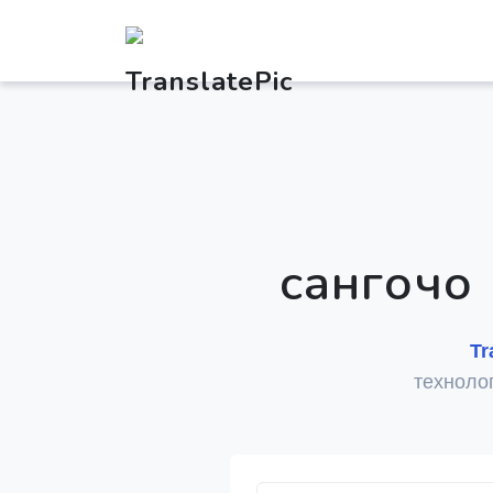
сангочо 
Tr
технолог