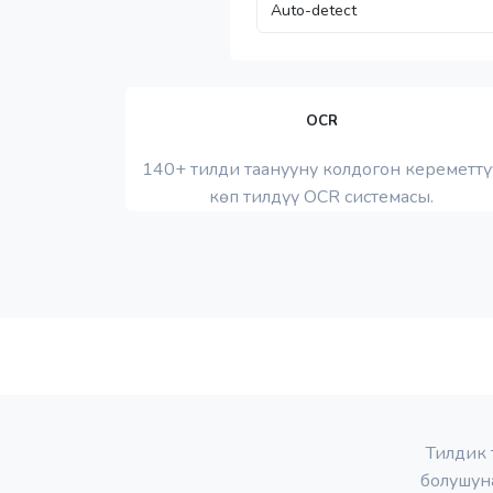
OCR
140+ тилди таанууну колдогон кереметтү
көп тилдүү OCR системасы.
Тилдик 
болушун