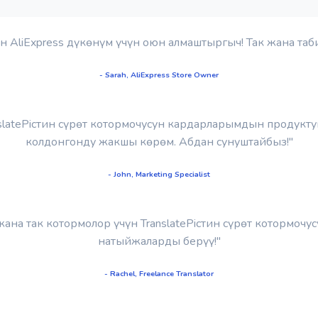
нин AliExpress дүкөнүм үчүн оюн алмаштыргыч! Так жана та
- Sarah, AliExpress Store Owner
slatePicтин сүрөт котормочусун кардарларымдын продукт
колдонгонду жакшы көрөм. Абдан сунуштайбыз!"
- John, Marketing Specialist
ана так котормолор үчүн TranslatePicтин сүрөт котормочу
натыйжаларды берүү!"
- Rachel, Freelance Translator