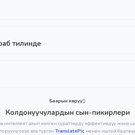
раб тилинде
Баарын көрүү
Колдонуучулардын сын-пикирлери
а интеллект алып келген сүрөттөрдү эффективдүү жана ы
торууну сезе ала турган
TranslatePic
менен иштей баштаң