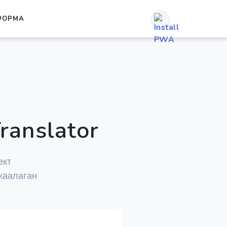
ФОРМА
ranslator
ект
 каалаган