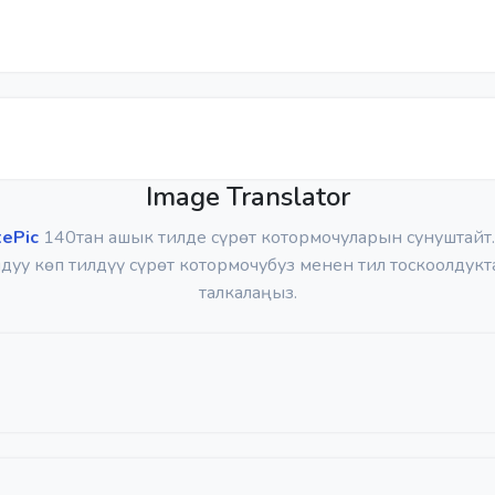
Image Translator
tePic
140тан ашык тилде сүрөт котормочуларын сунуштайт
дуу көп тилдүү сүрөт котормочубуз менен тил тоскоолдук
талкалаңыз.