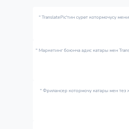
" TranslatePic'тин сүрөт котормочусу ме
" Маркетинг боюнча адис катары мен Tran
" Фрилансер котормочу катары мен тез ж