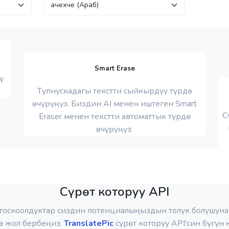
Smart Erase
ү
Түпнускадагы текстти сыйкырдуу түрдө
өчүрүңүз. Биздин AI менен иштеген Smart
С
Eraser менен текстти автоматтык түрдө
өчүрүңүз.
Сүрөт которуу API
тоскоолдуктар сиздин потенциалыңыздын толук болушуна
а жол бербеңиз.
TranslatePic
сүрөт которуу API'син бүгүн