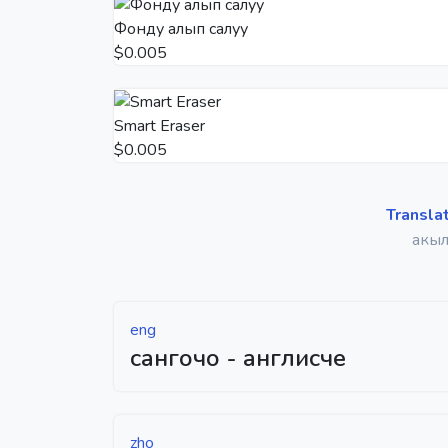
Фонду алып салуу
$0.005
Smart Eraser
$0.005
Transla
акыл
eng
сангочо - англисче
zho