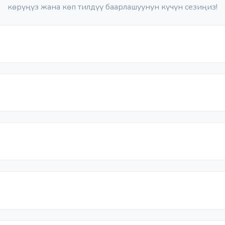
көрүңүз жана көп тилдүү баарлашуунун күчүн сезиңиз!