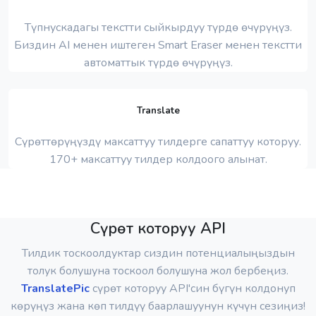
Түпнускадагы текстти сыйкырдуу түрдө өчүрүңүз.
Биздин AI менен иштеген Smart Eraser менен текстти
автоматтык түрдө өчүрүңүз.
Translate
Сүрөттөрүңүздү максаттуу тилдерге сапаттуу которуу.
170+ максаттуу тилдер колдоого алынат.
Сүрөт которуу API
Тилдик тоскоолдуктар сиздин потенциалыңыздын
толук болушуна тоскоол болушуна жол бербеңиз.
TranslatePic
сүрөт которуу API'син бүгүн колдонуп
көрүңүз жана көп тилдүү баарлашуунун күчүн сезиңиз!