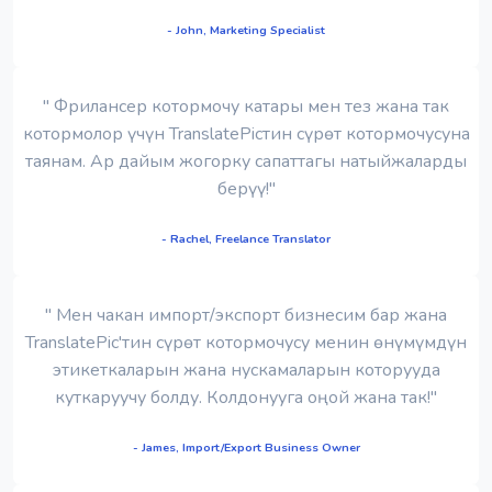
- John, Marketing Specialist
" Фрилансер котормочу катары мен тез жана так
котормолор үчүн TranslatePicтин сүрөт котормочусуна
таянам. Ар дайым жогорку сапаттагы натыйжаларды
берүү!"
- Rachel, Freelance Translator
" Мен чакан импорт/экспорт бизнесим бар жана
TranslatePic'тин сүрөт котормочусу менин өнүмүмдүн
этикеткаларын жана нускамаларын которууда
куткаруучу болду. Колдонууга оңой жана так!"
- James, Import/Export Business Owner