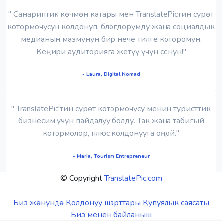
" Санариптик көчмөн катары мен TranslatePicтин сүрөт
котормочусун колдонуп, блогдорумду жана социалдык
медианын мазмунун бир нече тилге которомун.
Кеңири аудиторияга жетүү үчүн сонун!"
- Laura, Digital Nomad
" TranslatePic'тин сүрөт котормочусу менин туристтик
бизнесим үчүн пайдалуу болду. Так жана табигый
котормолор, плюс колдонууга оңой."
- Maria, Tourism Entrepreneur
© Copyright
TranslatePic.com
Биз жөнүндө
Колдонуу шарттары
Купуялык саясаты
Биз менен байланыш