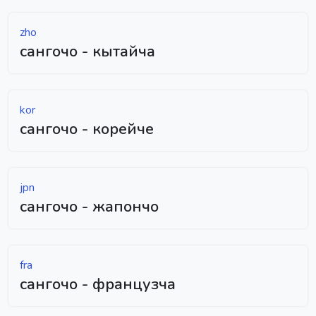
zho
сангочо - кытайча
kor
сангочо - корейче
jpn
сангочо - жапончо
fra
сангочо - французча