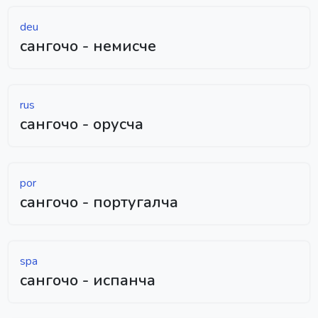
deu
сангочо - немисче
rus
сангочо - орусча
por
сангочо - португалча
spa
сангочо - испанча