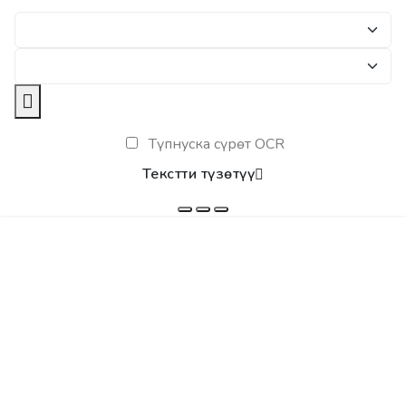
Түпнуска сүрөт OCR
Текстти түзөтүү