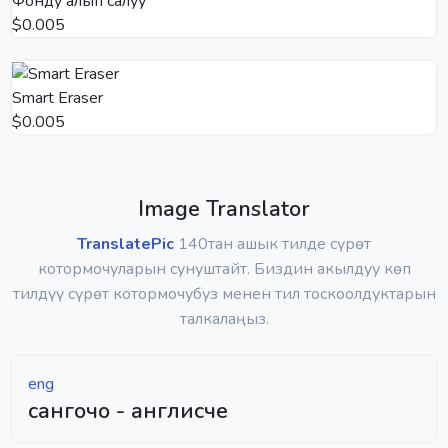
Фонду алып салуу
$0.005
Smart Eraser
$0.005
Image Translator
TranslatePic
140тан ашык тилде сүрөт
котормочуларын сунуштайт. Биздин акылдуу көп
тилдүү сүрөт котормочубуз менен тил тоскоолдуктарын
талкалаңыз.
eng
сангочо - англисче