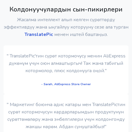
Колдонуучулардын сын-пикирлери
Жасалма интеллект алып келген сүрөттөрдү
эффективдүү жана ыңгайлуу которууну сезе ала турган
TranslatePic
менен иштей баштаңыз.
" TranslatePic'тин сүрөт котормочусу менин AliExpress
дүкөнүм үчүн оюн алмаштыргыч! Так жана табигый
котормолор, плюс колдонууга оңой."
- Sarah, AliExpress Store Owner
" Маркетинг боюнча адис катары мен TranslatePicтин
сүрөт котормочусун кардарларымдын продуктунун
сүрөттөмөлөрү жана энбелгилери үчүн колдонгонду
жакшы көрөм. Абдан сунуштайбыз!"