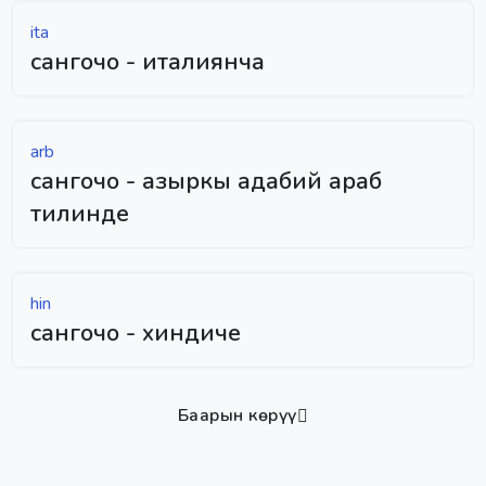
ita
сангочо - италиянча
arb
сангочо - азыркы адабий араб
тилинде
hin
сангочо - хиндиче
Баарын көрүү