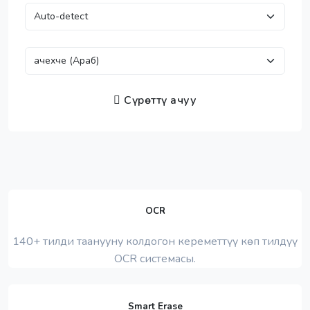
Сүрөттү ачуу
OCR
140+ тилди таанууну колдогон кереметтүү көп тилдүү
OCR системасы.
Smart Erase