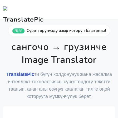
Сүрөттөрүңүздү азыр которуп баштаңыз!
FREE
сангочо → грузинче
Image Translator
TranslatePic
ти бүгүн колдонуңуз жана жасалма
интеллект технологиясы сүрөттөрдөгү текстти
таанып, анан аны өзүңүз каалаган тилге оңой
которууга мүмкүнчүлүк берет.