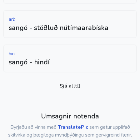
arb
sangó - stöðluð nútímaarabíska
hin
sangó - hindí
Sjá allt
Umsagnir notenda
Byrjaðu að vinna með
TranslatePic
sem getur upplifað
skilvirka og þægilega myndþýðingu sem gervigreind færir.