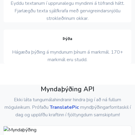
Eyddu textanum í upprunalegu myndinni á töfrandi hátt.
Fjarlægðu texta sjálfkrafa með gervigreindarsnjöllu
strokleðrinum okkar.
Þýða
Hágæða þýðing á myndunum þínum á markmál. 170+
markmál eru studd.
Myndaþýðing API
Ekki láta tungumálahindranir hindra þig í að ná fullum
möguleikum. Prófaðu
TranslatePic
myndþýðingarforritaskil í
dag og upplifðu kraftinn í fjöltyngdum samskiptum!