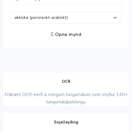
Opna mynd
OCR
Frábært OCR-kerfi á mörgum tungumálum sem styður 140+
tungumálaþekkingu.
Snjalleyðing