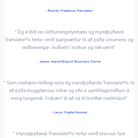
- Rachel, Freelance Translator
" Ég á lítið inn-/útflutningsfyrirtæki og myndþýðandi
TranslatePic hefur verið bjargvættur til að þýða vörumerki og
leiðbeiningar. Auðvelt í notkun og nákvæm!"
- James, Import/Export Business Owner
" Sem stafrænn hirðingi nota ég myndþýðanda TranslatePic til
að þýða bloggfærslur mínar og efni á samfélagsmiðlum á
mörg tungumál. Frábært til að ná til breiðari markhóps!"
- Laura, Digital Nomad
" Myndaþýðandi TranslatePic hefur verið blessun fyrir