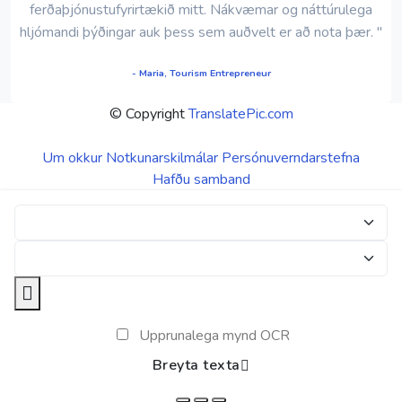
ferðaþjónustufyrirtækið mitt. Nákvæmar og náttúrulega
hljómandi þýðingar auk þess sem auðvelt er að nota þær. "
- Maria, Tourism Entrepreneur
© Copyright
TranslatePic.com
Um okkur
Notkunarskilmálar
Persónuverndarstefna
Hafðu samband
Upprunalega mynd OCR
Breyta texta