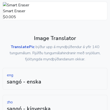
Smart Eraser
$0.005
Image Translator
TranslatePic
býður upp á myndþýðendur á yfir 140
tungumálum. Rjúfðu tungumálahindranir með snjöllum,
fjöltyngda myndþýðandanum okkar.
eng
sangó - enska
zho
sangó - kínverska