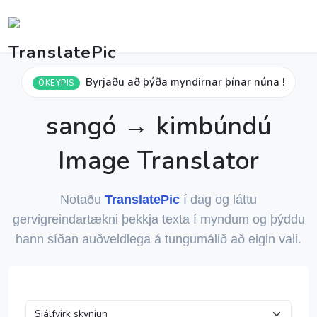
Byrjaðu að þýða myndirnar þínar núna !
ÓKEYPIS
sangó → kimbúndú
Image Translator
Notaðu
TranslatePic
í dag og láttu
gervigreindartækni þekkja texta í myndum og þýddu
hann síðan auðveldlega á tungumálið að eigin vali.