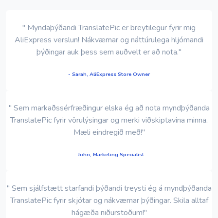
" Myndaþýðandi TranslatePic er breytilegur fyrir mig
AliExpress verslun! Nákvæmar og náttúrulega hljómandi
þýðingar auk þess sem auðvelt er að nota."
- Sarah, AliExpress Store Owner
" Sem markaðssérfræðingur elska ég að nota myndþýðanda
TranslatePic fyrir vörulýsingar og merki viðskiptavina minna.
Mæli eindregið með!"
- John, Marketing Specialist
" Sem sjálfstætt starfandi þýðandi treysti ég á myndþýðanda
TranslatePic fyrir skjótar og nákvæmar þýðingar. Skila alltaf
hágæða niðurstöðum!"