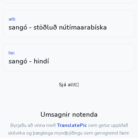
arb
sangó - stöðluð nútímaarabíska
hin
sangó - hindí
Sjá allt
Umsagnir notenda
Byrjaðu að vinna með
TranslatePic
sem getur upplifað
skilvirka og þægilega myndþýðingu sem gervigreind færir.