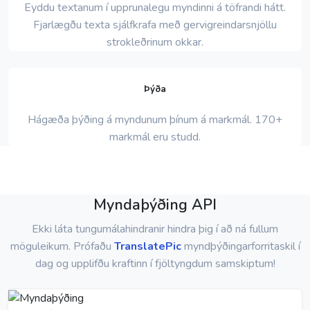
Eyddu textanum í upprunalegu myndinni á töfrandi hátt.
Fjarlægðu texta sjálfkrafa með gervigreindarsnjöllu
strokleðrinum okkar.
Þýða
Hágæða þýðing á myndunum þínum á markmál. 170+
markmál eru studd.
Myndaþýðing API
Ekki láta tungumálahindranir hindra þig í að ná fullum
möguleikum. Prófaðu
TranslatePic
myndþýðingarforritaskil í
dag og upplifðu kraftinn í fjöltyngdum samskiptum!