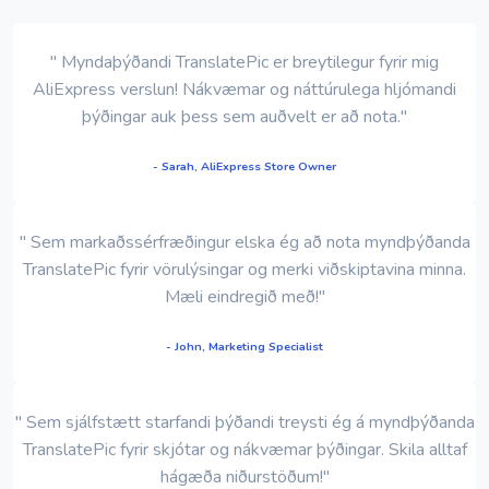
" Myndaþýðandi TranslatePic er breytilegur fyrir mig
AliExpress verslun! Nákvæmar og náttúrulega hljómandi
þýðingar auk þess sem auðvelt er að nota."
- Sarah, AliExpress Store Owner
" Sem markaðssérfræðingur elska ég að nota myndþýðanda
TranslatePic fyrir vörulýsingar og merki viðskiptavina minna.
Mæli eindregið með!"
- John, Marketing Specialist
" Sem sjálfstætt starfandi þýðandi treysti ég á myndþýðanda
TranslatePic fyrir skjótar og nákvæmar þýðingar. Skila alltaf
hágæða niðurstöðum!"