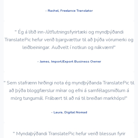
- Rachel, Freelance Translator
" Ég á lítið inn-/útflutningsfyrirtæki og myndþýðandi
TranslatePic hefur verið bjargvættur til að þýða vörumerki og
leiðbeiningar. Auðvelt í notkun og nákvæm!"
- James, Import/Export Business Owner
" Sem stafrænn hirðingi nota ég myndþýðanda TranslatePic til
að þýða bloggfærslur mínar og efni á samfélagsmiðlum á
mörg tungumál. Frábært til að ná til breiðari markhóps!"
- Laura, Digital Nomad
" Myndaþýðandi TranslatePic hefur verið blessun fyrir