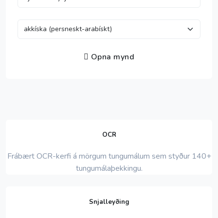
Opna mynd
OCR
Frábært OCR-kerfi á mörgum tungumálum sem styður 140+
tungumálaþekkingu.
Snjalleyðing