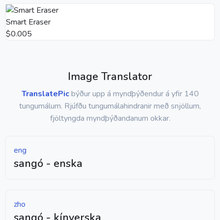
Smart Eraser
$0.005
Image Translator
TranslatePic
býður upp á myndþýðendur á yfir 140
tungumálum. Rjúfðu tungumálahindranir með snjöllum,
fjöltyngda myndþýðandanum okkar.
eng
sangó - enska
zho
sangó - kínverska