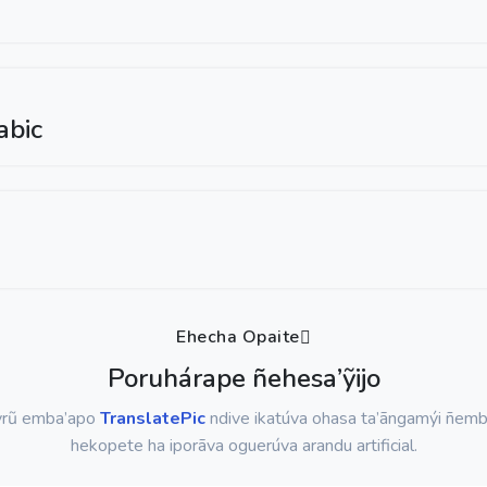
abic
Ehecha Opaite
Poruhárape ñehesa’ỹijo
rũ emba’apo
TranslatePic
ndive ikatúva ohasa ta’ãngamýi ñem
hekopete ha iporãva oguerúva arandu artificial.