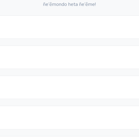
ñe’ẽmondo heta ñe’ẽme!