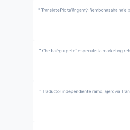
" TranslatePic ta’ãngamýi ñembohasaha ha’e 
" Che ha’égui peteĩ especialista marketing r
" Traductor independiente ramo, ajerovia T