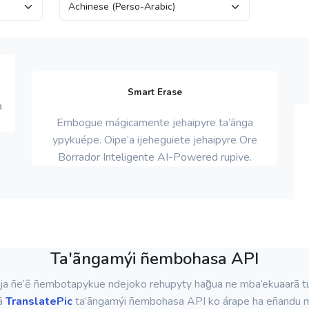
Smart Erase
a
Embogue mágicamente jehaipyre ta’ãnga
ypykuépe. Oipe’a ijeheguiete jehaipyre Ore
Borrador Inteligente AI-Powered rupive.
Ta'ãngamýi ñembohasa API
ja ñe’ẽ ñembotapykue ndejoko rehupyty hag̃ua ne mba’ekuaarã t
ã
TranslatePic
ta’ãngamýi ñembohasa API ko árape ha eñandu 