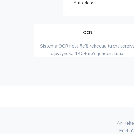
OCR
Sistema OCR heta ñe’ẽ rehegua tuichaitereív
oipytyvõva 140+ ñe’ẽ jehechakuaa.
Ani rehe
Eñeha’