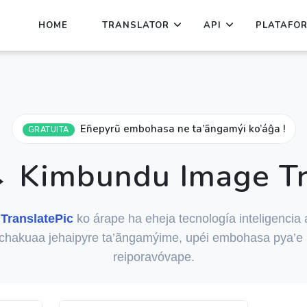
HOME
TRANSLATOR
API
PLATAFO
Eñepyrũ embohasa ne ta’ãngamýi ko’áĝa !
GRATUITA
 Kimbundu Image Tr
u
TranslatePic
ko árape ha eheja tecnología inteligencia ar
chakuaa jehaipyre ta’ãngamýime, upéi embohasa pya’e 
reiporavóvape.