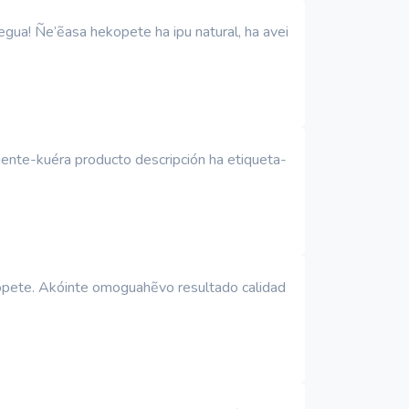
ua! Ñe’ẽasa hekopete ha ipu natural, ha avei
iente-kuéra producto descripción ha etiqueta-
opete. Akóinte omoguahẽvo resultado calidad