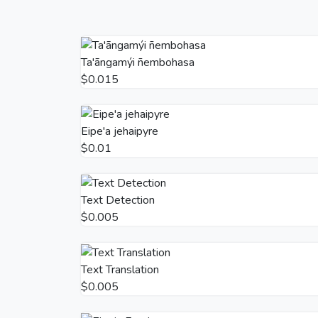
Ta'ãngamýi ñembohasa
$0.015
Eipe'a jehaipyre
$0.01
Text Detection
$0.005
Text Translation
$0.005