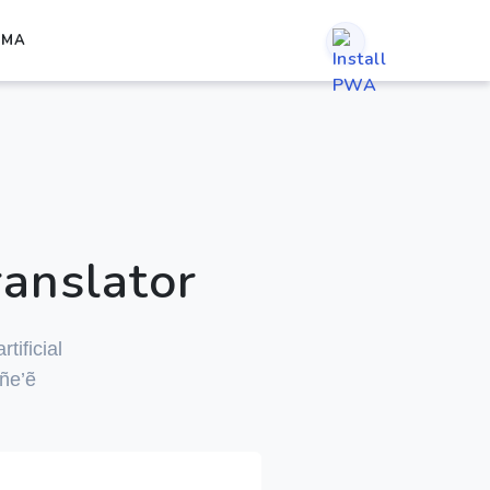
RMA
anslator
tificial
ñe’ẽ