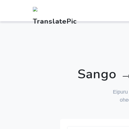
Sango →
Eipur
ohe