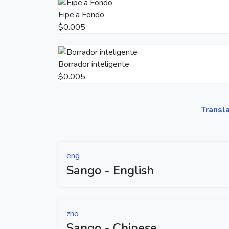
Eipe’a Fondo
$0.005
Borrador inteligente
$0.005
Transl
eng
Sango - English
zho
Sango - Chinese