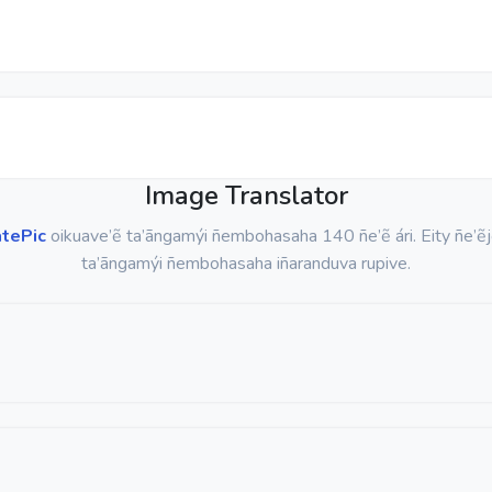
Image Translator
atePic
oikuave’ẽ ta’ãngamýi ñembohasaha 140 ñe’ẽ ári. Eity ñe’ẽj
ta’ãngamýi ñembohasaha iñaranduva rupive.