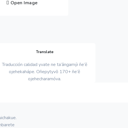
Open Image
Translate
Traducción calidad yvate ne ta’ãngamýi ñe’ẽ
ojehekahápe. Oñepytyvõ 170+ ñe’ẽ
ojehecharamóva.
uichakue.
mbarete