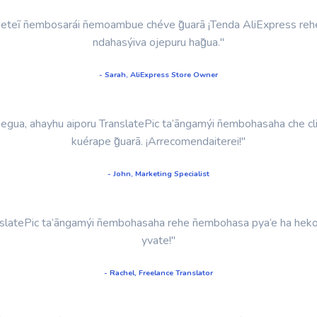
peteĩ ñembosarái ñemoambue chéve g̃uarã ¡Tenda AliExpress reheg
ndahasýiva ojepuru hag̃ua."
- Sarah, AliExpress Store Owner
ehegua, ahayhu aiporu TranslatePic ta’ãngamýi ñembohasaha che cl
kuérape g̃uarã. ¡Arrecomendaiterei!"
- John, Marketing Specialist
ranslatePic ta’ãngamýi ñembohasaha rehe ñembohasa pya’e ha hek
yvate!"
- Rachel, Freelance Translator