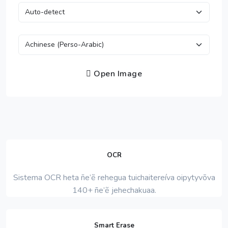
Open Image
OCR
Sistema OCR heta ñe’ẽ rehegua tuichaitereíva oipytyvõva
140+ ñe’ẽ jehechakuaa.
Smart Erase