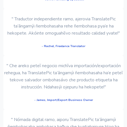
" Traductor independiente ramo, ajerovia TranslatePic
ta’ãngamýi ñembohasaha rehe ñembohasa pya’e ha
hekopete. Akóinte omoguahẽvo resultado calidad yvate!"
- Rachel, Freelance Translator
" Che areko peteĩ negocio michĩva importación/exportación
rehegua, ha TranslatePic ta’ãngamýi ñembohasaha ha’e peteĩ
tekove salvador ombohasávo che producto etiqueta ha
instrucción. Ndahasýi ojepuru ha hekopete!"
- James, Import/Export Business Owner
" Nómada digital ramo, aiporu TranslatePic ta’ãngamýi
ñembohasaha ambohasa hag̃ua che kuatiahaipyre blog ha