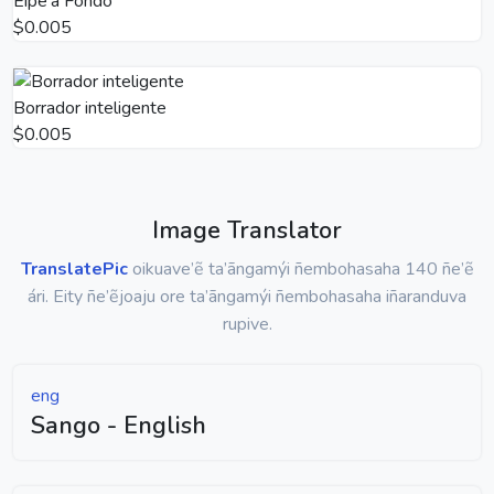
Eipe’a Fondo
$0.005
Borrador inteligente
$0.005
Image Translator
TranslatePic
oikuave’ẽ ta’ãngamýi ñembohasaha 140 ñe’ẽ
ári. Eity ñe’ẽjoaju ore ta’ãngamýi ñembohasaha iñaranduva
rupive.
eng
Sango - English