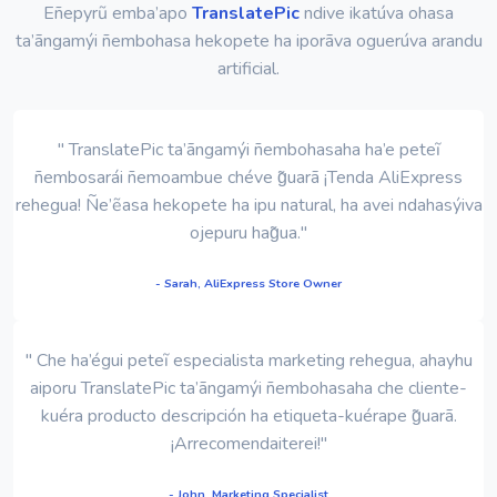
Eñepyrũ emba’apo
TranslatePic
ndive ikatúva ohasa
ta’ãngamýi ñembohasa hekopete ha iporãva oguerúva arandu
artificial.
" TranslatePic ta’ãngamýi ñembohasaha ha’e peteĩ
ñembosarái ñemoambue chéve g̃uarã ¡Tenda AliExpress
rehegua! Ñe’ẽasa hekopete ha ipu natural, ha avei ndahasýiva
ojepuru hag̃ua."
- Sarah, AliExpress Store Owner
" Che ha’égui peteĩ especialista marketing rehegua, ahayhu
aiporu TranslatePic ta’ãngamýi ñembohasaha che cliente-
kuéra producto descripción ha etiqueta-kuérape g̃uarã.
¡Arrecomendaiterei!"
- John, Marketing Specialist