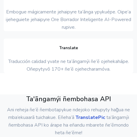
Embogue mágicamente jehaipyre ta’ãnga ypykuépe. Oipe’a
ijeheguiete jehaipyre Ore Borrador Inteligente AI-Powered
rupive.
Translate
Traducción calidad yvate ne ta’ãngamýi ñe’ẽ ojehekahápe.
Oñepytyvõ 170+ ñe’ẽ ojehecharamóva.
Ta'ãngamýi ñembohasa API
Ani reheja ñe’ẽ ñembotapykue ndejoko rehupyty hag̃ua ne
mba’ekuaarã tuichakue. Eñeha’ã
TranslatePic
ta’ãngamýi
ñembohasa API ko árape ha eñandu mbarete ñe’ẽmondo
heta ñe’ẽme!