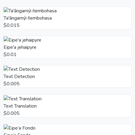
Ta'ãngamýi ñembohasa
$0.015
Eipe'a jehaipyre
$0.01
Text Detection
$0.005
Text Translation
$0.005