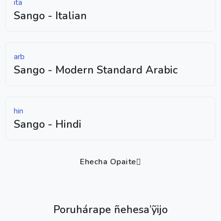
ita
Sango - Italian
arb
Sango - Modern Standard Arabic
hin
Sango - Hindi
Ehecha Opaite
Poruhárape ñehesa’ỹijo