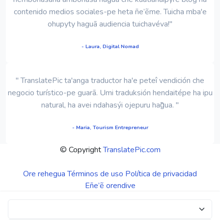
contenido medios sociales-pe heta ñe’ẽme. Tuicha mba'e
ohupyty haguã audiencia tuichavéva!"
- Laura, Digital Nomad
" TranslatePic ta'anga traductor ha'e peteî vendición che
negocio turístico-pe guarã. Umi traduksión hendaitépe ha ipu
natural, ha avei ndahasýi ojepuru hag̃ua. "
- Maria, Tourism Entrepreneur
© Copyright
TranslatePic.com
Ore rehegua
Términos de uso
Política de privacidad
Eñe’ẽ orendive