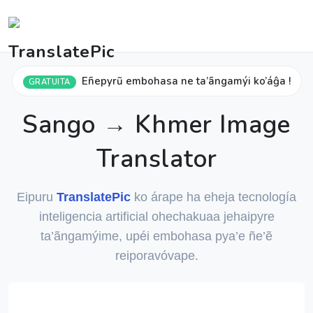
Eñepyrũ embohasa ne ta’ãngamýi ko’áĝa !
GRATUITA
Sango → Khmer Image
Translator
Eipuru
TranslatePic
ko árape ha eheja tecnología
inteligencia artificial ohechakuaa jehaipyre
ta’ãngamýime, upéi embohasa pya’e ñe’ẽ
reiporavóvape.