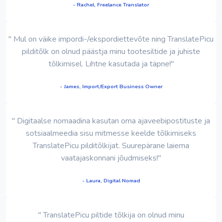
- Rachel, Freelance Translator
" Mul on väike impordi-/ekspordiettevõte ning TranslatePicu
pilditõlk on olnud päästja minu tootesiltide ja juhiste
tõlkimisel. Lihtne kasutada ja täpne!"
- James, Import/Export Business Owner
" Digitaalse nomaadina kasutan oma ajaveebipostituste ja
sotsiaalmeedia sisu mitmesse keelde tõlkimiseks
TranslatePicu pilditõlkijat. Suurepärane laiema
vaatajaskonnani jõudmiseks!"
- Laura, Digital Nomad
" TranslatePicu piltide tõlkija on olnud minu