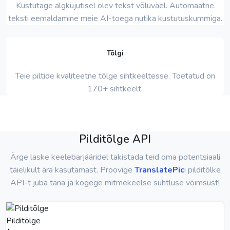
Kustutage algkujutisel olev tekst võluväel. Automaatne
teksti eemaldamine meie AI-toega nutika kustutuskummiga.
Tõlgi
Teie piltide kvaliteetne tõlge sihtkeeltesse. Toetatud on
170+ sihtkeelt.
Pilditõlge API
Ärge laske keelebarjääridel takistada teid oma potentsiaali
täielikult ära kasutamast. Proovige
TranslatePic
i pilditõlke
API-t juba täna ja kogege mitmekeelse suhtluse võimsust!
Pilditõlge