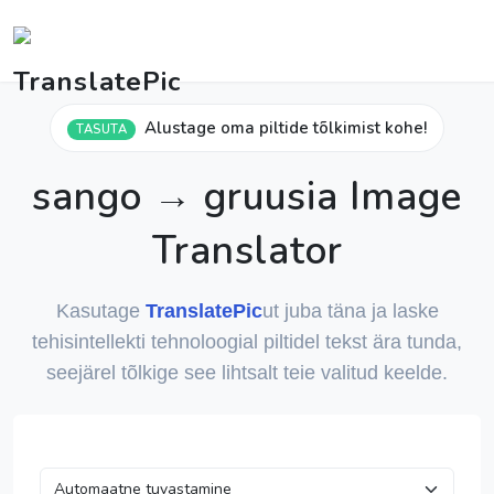
Alustage oma piltide tõlkimist kohe!
TASUTA
sango → gruusia Image
Translator
Kasutage
TranslatePic
ut juba täna ja laske
tehisintellekti tehnoloogial piltidel tekst ära tunda,
seejärel tõlkige see lihtsalt teie valitud keelde.