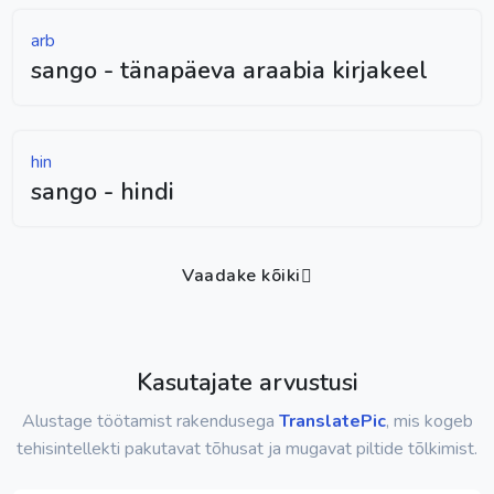
arb
sango - tänapäeva araabia kirjakeel
hin
sango - hindi
Vaadake kõiki
Kasutajate arvustusi
Alustage töötamist rakendusega
TranslatePic
, mis kogeb
tehisintellekti pakutavat tõhusat ja mugavat piltide tõlkimist.