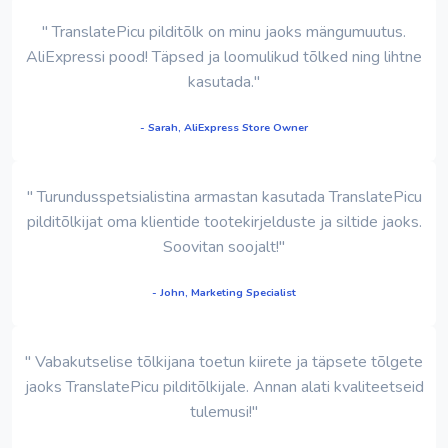
" TranslatePicu pilditõlk on minu jaoks mängumuutus.
AliExpressi pood! Täpsed ja loomulikud tõlked ning lihtne
kasutada."
- Sarah, AliExpress Store Owner
" Turundusspetsialistina armastan kasutada TranslatePicu
pilditõlkijat oma klientide tootekirjelduste ja siltide jaoks.
Soovitan soojalt!"
- John, Marketing Specialist
" Vabakutselise tõlkijana toetun kiirete ja täpsete tõlgete
jaoks TranslatePicu pilditõlkijale. Annan alati kvaliteetseid
tulemusi!"