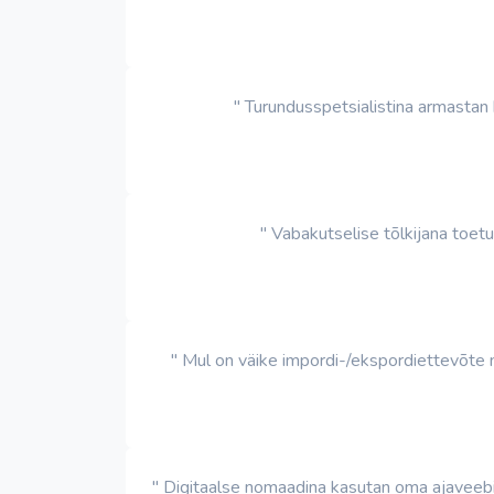
" Turundusspetsialistina armastan k
" Vabakutselise tõlkijana toetun
" Mul on väike impordi-/ekspordiettevõte ni
" Digitaalse nomaadina kasutan oma ajaveebip