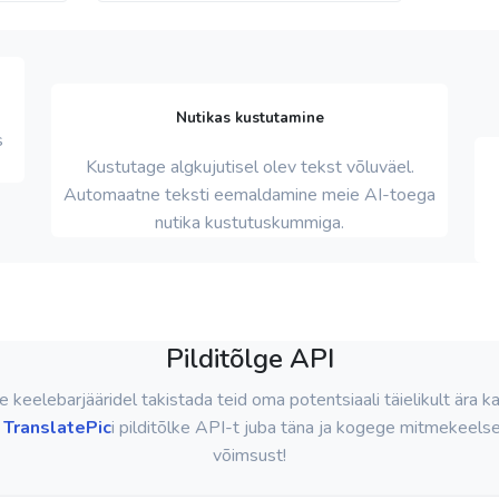
Nutikas kustutamine
s
Kustutage algkujutisel olev tekst võluväel.
Automaatne teksti eemaldamine meie AI-toega
nutika kustutuskummiga.
Pilditõlge API
 keelebarjääridel takistada teid oma potentsiaali täielikult ära 
e
TranslatePic
i pilditõlke API-t juba täna ja kogege mitmekeels
võimsust!