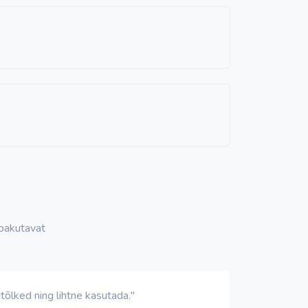
 pakutavat
tõlked ning lihtne kasutada."