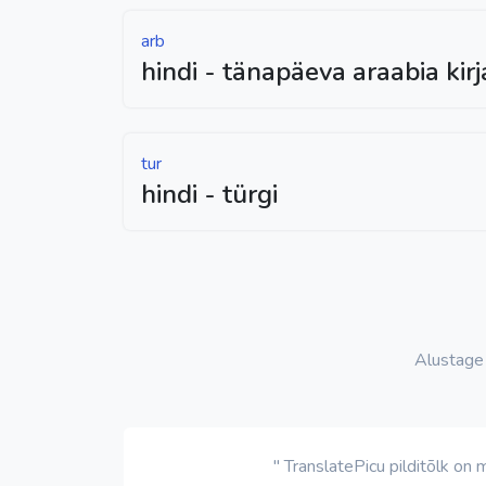
arb
hindi - tänapäeva araabia kir
tur
hindi - türgi
Alustage
" TranslatePicu pilditõlk on