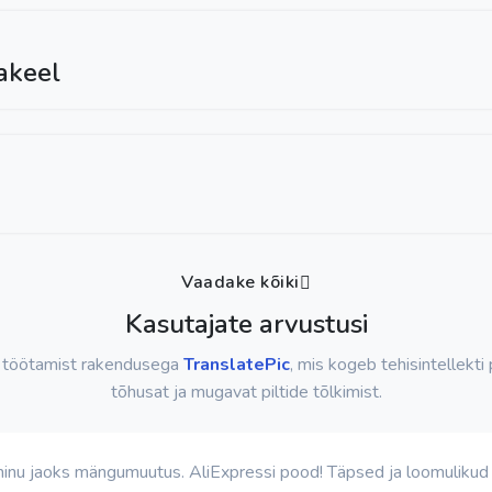
jakeel
Vaadake kõiki
Kasutajate arvustusi
 töötamist rakendusega
TranslatePic
, mis kogeb tehisintellekti
tõhusat ja mugavat piltide tõlkimist.
 minu jaoks mängumuutus. AliExpressi pood! Täpsed ja loomulikud 