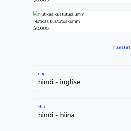
Nutikas kustutuskumm
$0.005
Translat
eng
hindi - inglise
zho
hindi - hiina