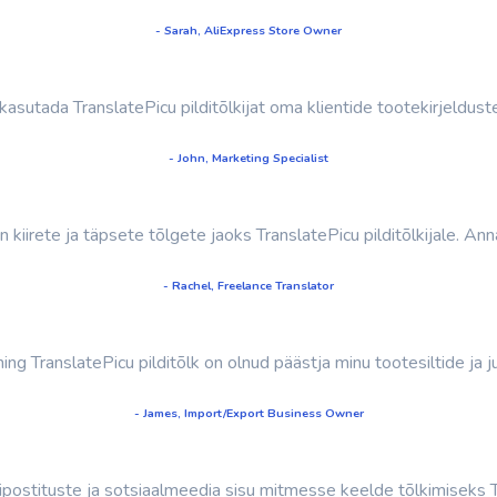
- Sarah, AliExpress Store Owner
asutada TranslatePicu pilditõlkijat oma klientide tootekirjelduste 
- John, Marketing Specialist
 kiirete ja täpsete tõlgete jaoks TranslatePicu pilditõlkijale. Ann
- Rachel, Freelance Translator
ng TranslatePicu pilditõlk on olnud päästja minu tootesiltide ja ju
- James, Import/Export Business Owner
ostituste ja sotsiaalmeedia sisu mitmesse keelde tõlkimiseks Tr