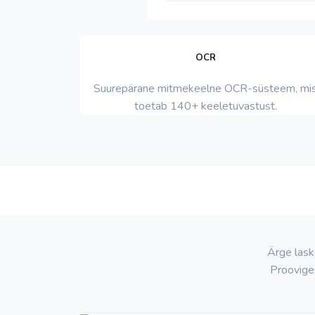
OCR
Suurepärane mitmekeelne OCR-süsteem, mi
toetab 140+ keeletuvastust.
Ärge laske
Proovig