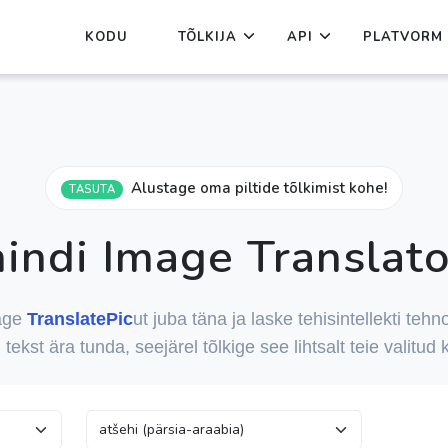
KODU
TÕLKIJA
API
PLATVORM
Alustage oma piltide tõlkimist kohe!
TASUTA
hindi Image Translato
age
TranslatePic
ut juba täna ja laske tehisintellekti tehn
el tekst ära tunda, seejärel tõlkige see lihtsalt teie valitud 