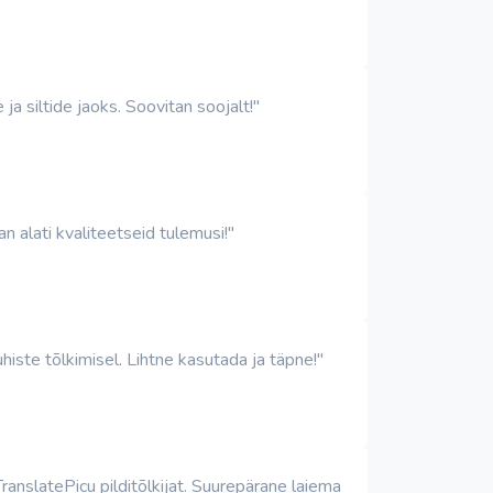
ja siltide jaoks. Soovitan soojalt!"
an alati kvaliteetseid tulemusi!"
histe tõlkimisel. Lihtne kasutada ja täpne!"
anslatePicu pilditõlkijat. Suurepärane laiema