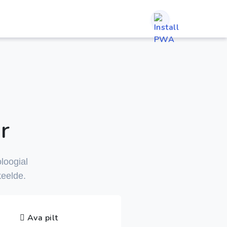
r
oloogial
keelde.
Ava pilt