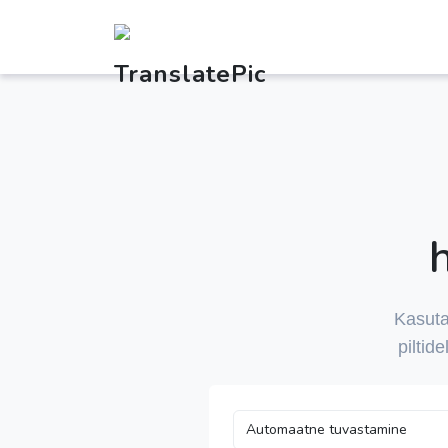
Kasut
piltid