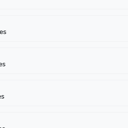
es
es
es