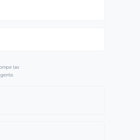
Rompe las
igente.