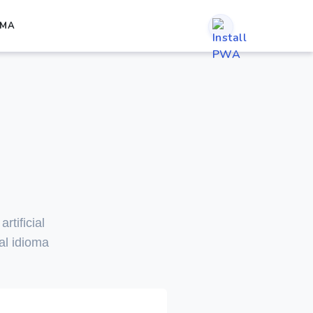
RMA
rtificial
al idioma