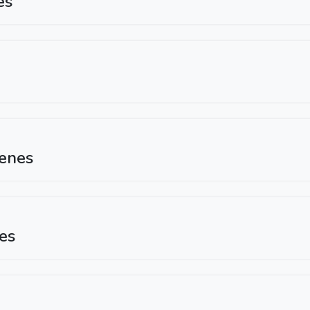
es
genes
es