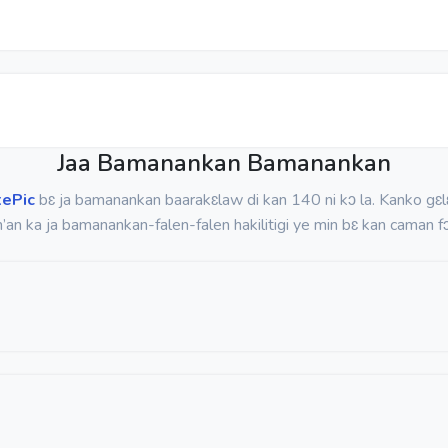
Jaa Bamanankan Bamanankan
tePic
bɛ ja bamanankan baarakɛlaw di kan 140 ni kɔ la. Kanko gɛl
n’an ka ja bamanankan-falen-falen hakilitigi ye min bɛ kan caman fɔ