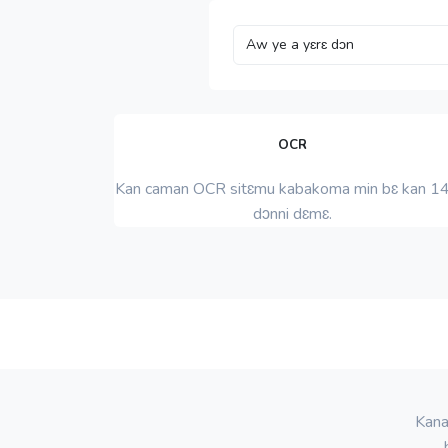
OCR
Kan caman OCR sitɛmu kabakoma min bɛ kan 1
dɔnni dɛmɛ.
Kana