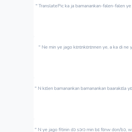
" TranslatePic ka ja bamanankan-falen-falen ye
" Ne min ye jago kɛrɛnkɛrɛnnen ye, a ka di ne 
" N kɛlen bamanankan bamanankan baarakɛla yɛrɛm
" N ye jago fitinin dɔ sɔrɔ min bɛ fɛnw don/bɔ,