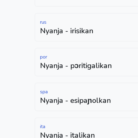
rus
Nyanja - irisikan
por
Nyanja - pɔritigalikan
spa
Nyanja - esipaɲolkan
ita
Nyanja - italikan