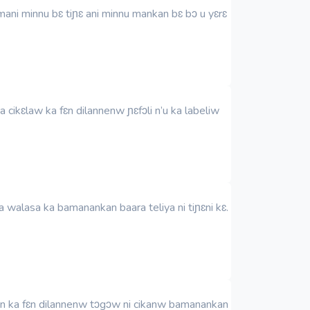
ani minnu bɛ tiɲɛ ani minnu mankan bɛ bɔ u yɛrɛ
 cikɛlaw ka fɛn dilannenw ɲɛfɔli n’u ka labeliw
 walasa ka bamanankan baara teliya ni tiɲɛni kɛ.
ye n ka fɛn dilannenw tɔgɔw ni cikanw bamanankan