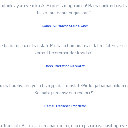
 tulonkɛ-yɔrɔ ye n ka AliExpress magasin na! Bamanankan bayɛlɛm
la, ka fara baara nɔgɔn kan."
- Sarah, AliExpress Store Owner
ye ka baara kɛ ni TranslatePic ka ja bamanankan-falen-falen ye n ka
kama. Recommander kosɛbɛ!"
- John, Marketing Specialist
ahɔrɔnyalen ye, n bɛ n jigi da TranslatePic ka ja bamanankan na
Ka jaabi ɲumanw di tuma bɛɛ!"
- Rachel, Freelance Translator
 wa TranslatePic ka ja bamanankan na, o kɛra ɲɛnamaya kisibaga 