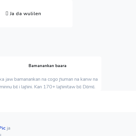
Ja da wulilen
Bamanankan baara
 ka jaw bamanankan na cogo ɲuman na kanw na
minnu bɛ i laɲini. Kan 170+ laɲinitaw bɛ Dɛmɛ.
Pic
ja
!