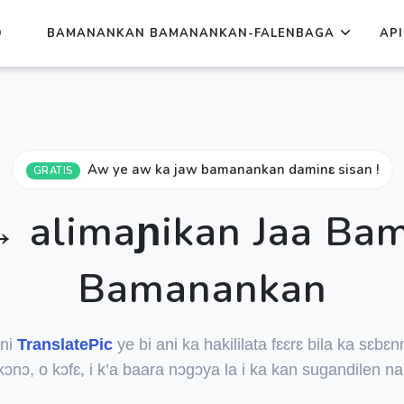
Ɔ
BAMANANKAN BAMANANKAN-FALENBAGA
API
Aw ye aw ka jaw bamanankan daminɛ sisan !
GRATIS
→ alimaɲikan Jaa Ba
Bamanankan
 ni
TranslatePic
ye bi ani ka hakililata fɛɛrɛ bila ka sɛbɛn
kɔnɔ, o kɔfɛ, i k’a baara nɔgɔya la i ka kan sugandilen na