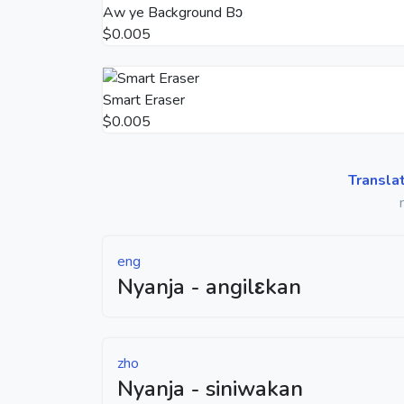
Aw ye Background Bɔ
$0.005
Smart Eraser
$0.005
Transla
eng
Nyanja - angilɛkan
zho
Nyanja - siniwakan