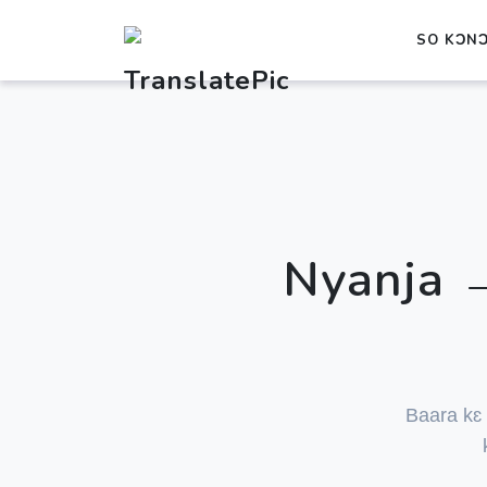
SO KƆN
Nyanja 
Baara kɛ