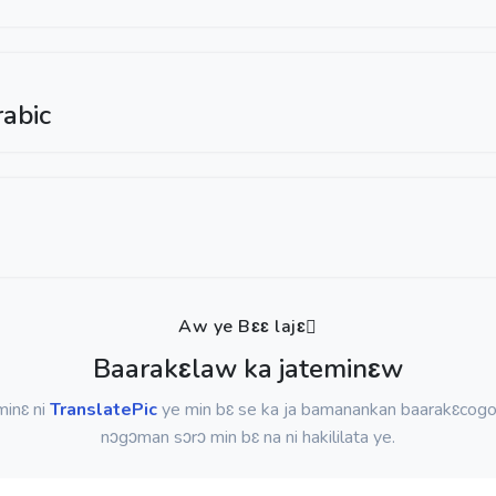
abic
Aw ye Bɛɛ lajɛ
Baarakɛlaw ka jateminɛw
minɛ ni
TranslatePic
ye min bɛ se ka ja bamanankan baarakɛcogo
nɔgɔman sɔrɔ min bɛ na ni hakililata ye.