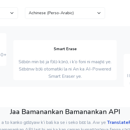
Smart Erase
40+
Sɛbɛn min bɛ ja fɔlɔ kɔnɔ, i k’o foni ni maaɲɛ ye.
Sɛbɛnw bɔli otomatiki la ni An ka AI-Powered
I
Smart Eraser ye.
Jaa Bamanankan Bamanankan API
 a to kanko gɛlɛyaw k’i bali ka se i seko bɛɛ la. Aw ye
Translate
bamanankan API lajɛ bi ani ka kan caman kumaɲɔgɔnya fanga sɔrɔ