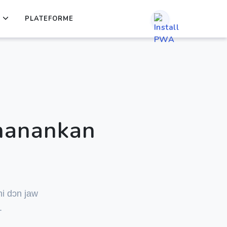
PLATEFORME
manankan
ni dɔn jaw
.