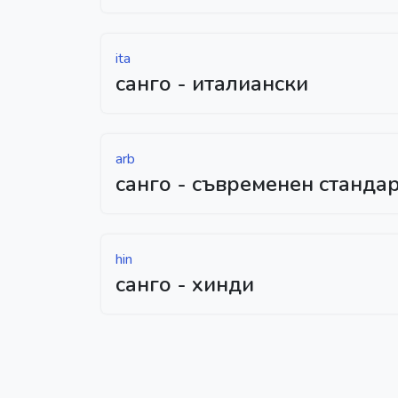
ita
санго - италиански
arb
санго - съвременен станда
hin
санго - хинди