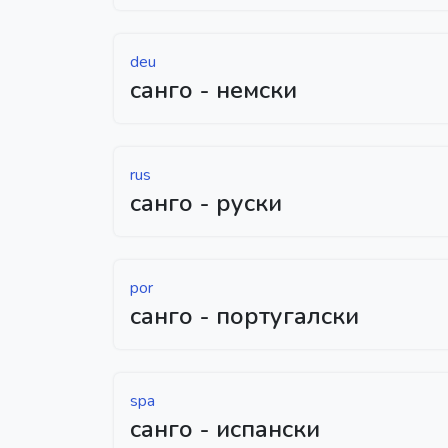
deu
санго - немски
rus
санго - руски
por
санго - португалски
spa
санго - испански