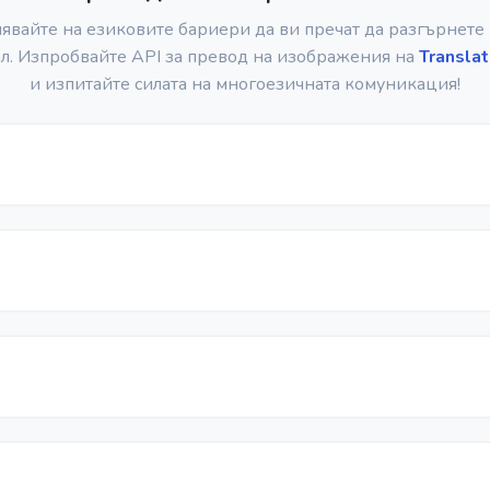
явайте на езиковите бариери да ви пречат да разгърнете
л. Изпробвайте API за превод на изображения на
Translat
и изпитайте силата на многоезичната комуникация!