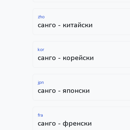
zho
санго - китайски
kor
санго - корейски
jpn
санго - японски
fra
санго - френски