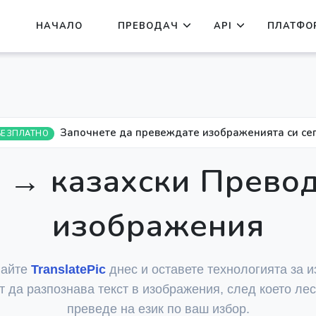
НАЧАЛО
ПРЕВОДАЧ
API
ПЛАТФО
Започнете да превеждате изображенията си сег
БЕЗПЛАТНО
о → казахски Превод
изображения
вайте
TranslatePic
днес и оставете технологията за и
т да разпознава текст в изображения, след което лес
преведе на език по ваш избор.