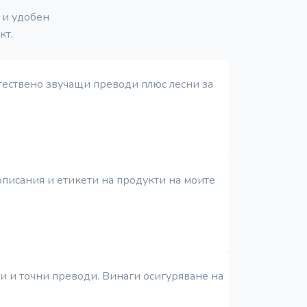
 и удобен
кт.
стествено звучащи преводи плюс лесни за
 описания и етикети на продукти на моите
зи и точни преводи. Винаги осигуряване на