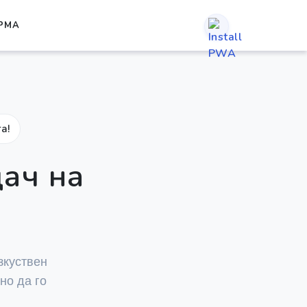
РМА
а!
ач на
зкуствен
но да го