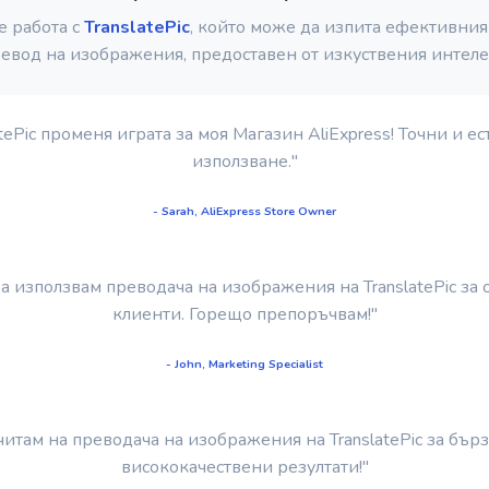
е работа с
TranslatePic
, който може да изпита ефективния
евод на изображения, предоставен от изкуствения интеле
tePic променя играта за моя Магазин AliExpress! Точни и е
използване."
- Sarah, AliExpress Store Owner
а използвам преводача на изображения на TranslatePic за
клиенти. Горещо препоръчвам!"
- John, Marketing Specialist
читам на преводача на изображения на TranslatePic за бър
висококачествени резултати!"