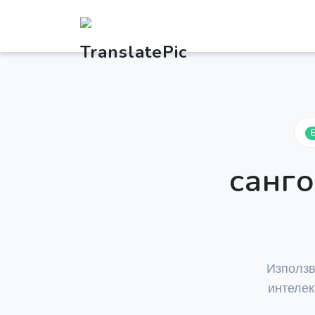
санг
Използ
интелек