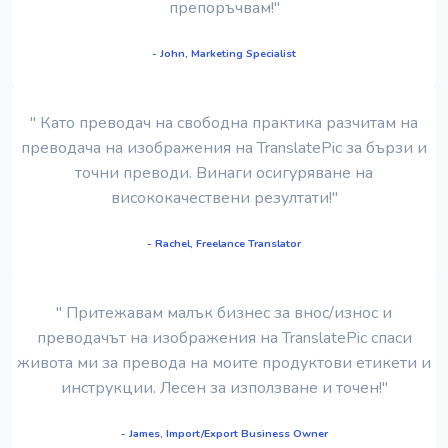
препоръчвам!"
- John, Marketing Specialist
" Като преводач на свободна практика разчитам на
преводача на изображения на TranslatePic за бързи и
точни преводи. Винаги осигуряване на
висококачествени резултати!"
- Rachel, Freelance Translator
" Притежавам малък бизнес за внос/износ и
преводачът на изображения на TranslatePic спаси
живота ми за превода на моите продуктови етикети и
инструкции. Лесен за използване и точен!"
- James, Import/Export Business Owner