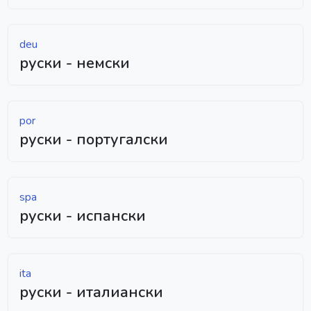
deu
руски - немски
por
руски - португалски
spa
руски - испански
ita
руски - италиански