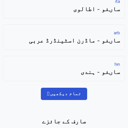
ita
ساںغو - اطالوی
arb
ساںغو - ماڈرن اسٹینڈرڈ عربی
hin
ساںغو - ہندی
تمام دیکھیں
صارف کے جائزے