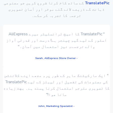
TranslatePic
کے ساتھ کام کرنا شروع کریں جو مصنوعی
ذہانت کے ذریعے لائے گئے موثر اور آسان تصویری
ترجمہ کا تجربہ کر سکے۔
" TranslatePic کا امیج ٹرانسلیٹر میرے AliExpress
اسٹور کے لیے گیم چینجر ہے! درست اور قدرتی آواز
والے ترجمے، نیز استعمال میں آسان۔"
- Sarah, AliExpress Store Owner
" ایک مارکیٹنگ ماہر کے طور پر، مجھے اپنے کلائنٹس
کی مصنوعات کی تفصیل اور لیبلز کے لیے TranslatePic
کا تصویری مترجم استعمال کرنا پسند ہے۔ بهت زیاده
مانا هوا!"
- John, Marketing Specialist