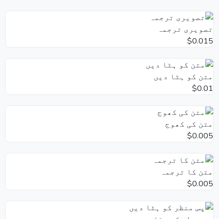
تصویری ترجمہ
$0.015
متن کو ہٹا دیں
$0.01
متن کی کھوج
$0.005
متن کا ترجمہ
$0.005