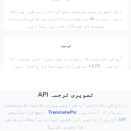
اصل تصویر میں موجود متن کو جادوئی طور پر مٹا
دیں۔ ہمارے AI سے چلنے والے سمارٹ صافی کے ساتھ
ٹیکسٹ کو خودکار طور پر ہٹا دیں۔
ترجمہ
آپ کی تصاویر کا ہدف زبانوں میں اعلیٰ معیار کا
ترجمہ۔ 170+ ہدفی زبانیں تعاون یافتہ ہیں۔
تصویری ترجمہ API
زبان کی رکاوٹیں آپ کو اپنی پوری صلاحیت تک پہنچنے
سے باز نہ آنے دیں۔
TranslatePic
امیج ٹرانسلیشن
API آج ہی آزمائیں اور کثیر لسانی مواصلات کی طاقت
کا تجربہ کریں!