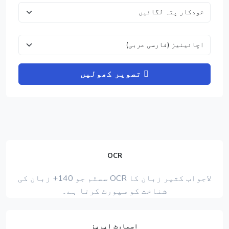
تصویر کھولیں
OCR
لاجواب کثیر زبان کا OCR سسٹم جو 140+ زبان کی
شناخت کو سپورٹ کرتا ہے۔
اسمارٹ ایریز