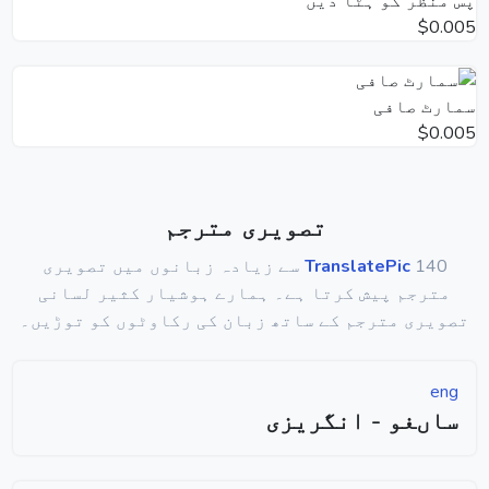
پس منظر کو ہٹا دیں
$0.005
سمارٹ صافی
$0.005
تصویری مترجم
TranslatePic
140 سے زیادہ زبانوں میں تصویری
مترجم پیش کرتا ہے۔ ہمارے ہوشیار کثیر لسانی
تصویری مترجم کے ساتھ زبان کی رکاوٹوں کو توڑیں۔
eng
ساںغو - انگریزی