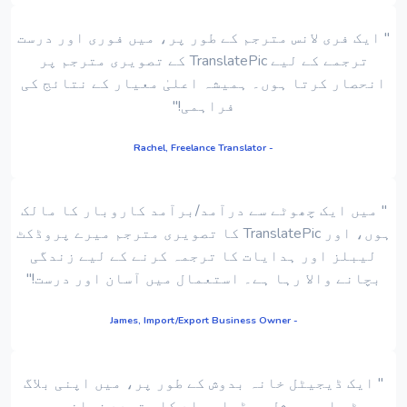
" ایک فری لانس مترجم کے طور پر، میں فوری اور درست
ترجمے کے لیے TranslatePic کے تصویری مترجم پر
انحصار کرتا ہوں۔ ہمیشہ اعلیٰ معیار کے نتائج کی
فراہمی!"
- Rachel, Freelance Translator
" میں ایک چھوٹے سے درآمد/برآمد کاروبار کا مالک
ہوں، اور TranslatePic کا تصویری مترجم میرے پروڈکٹ
لیبلز اور ہدایات کا ترجمہ کرنے کے لیے زندگی
بچانے والا رہا ہے۔ استعمال میں آسان اور درست!"
- James, Import/Export Business Owner
" ایک ڈیجیٹل خانہ بدوش کے طور پر، میں اپنی بلاگ
پوسٹس اور سوشل میڈیا مواد کا متعدد زبانوں میں