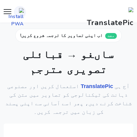
اب اپنی تصاویر کا ترجمہ شروع کریں!
مفت
ساںغو → قبائلی
تصویری مترجم
آج ہی
TranslatePic
استعمال کریں اور مصنوعی
ذہانت کی ٹیکنالوجی کو تصاویر میں متن کی
شناخت کرنے دیں، پھر اسے آسانی سے اپنی پسند
کی زبان میں ترجمہ کریں۔