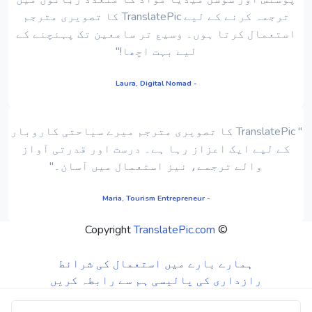
ترجمہ کرنے کے لیے TranslatePic کا تصویری مترجم
استعمال کرتا ہوں۔ وسیع تر سامعین تک پہنچنے کے
لیے بہت اچھا!"
- Laura, Digital Nomad
" TranslatePic کا تصویری مترجم میرے سیاحتی کاروبار
کے لیے ایک اعزاز رہا ہے۔ درست اور قدرتی آواز
والے ترجمے، نیز استعمال میں آسان۔"
- Maria, Tourism Entrepreneur
TranslatePic.com
© Copyright
ہمارے بارے میں
استعمال کی شرائط
رازداری کی پالیسی
ہم سے رابطہ کریں