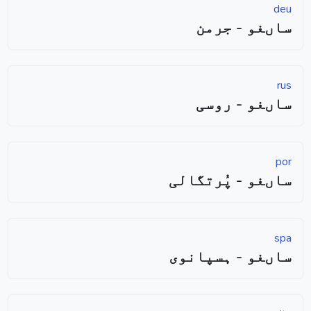
deu
ساںغو - جرمن
rus
ساںغو - روسی
por
ساںغو - پُرتگالی
spa
ساںغو - ہسپانوی