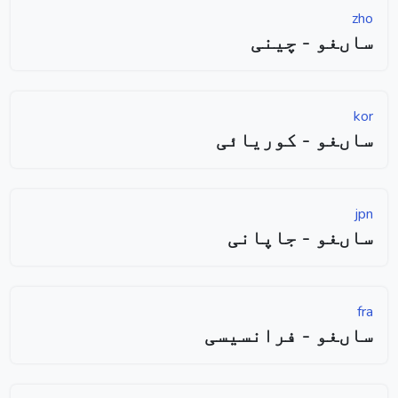
zho
ساںغو - چینی
kor
ساںغو - کوریائی
jpn
ساںغو - جاپانی
fra
ساںغو - فرانسیسی