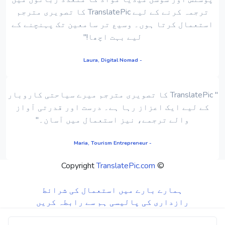
ترجمہ کرنے کے لیے TranslatePic کا تصویری مترجم
استعمال کرتا ہوں۔ وسیع تر سامعین تک پہنچنے کے
لیے بہت اچھا!"
- Laura, Digital Nomad
" TranslatePic کا تصویری مترجم میرے سیاحتی کاروبار
کے لیے ایک اعزاز رہا ہے۔ درست اور قدرتی آواز
والے ترجمے، نیز استعمال میں آسان۔"
- Maria, Tourism Entrepreneur
TranslatePic.com
© Copyright
ہمارے بارے میں
استعمال کی شرائط
رازداری کی پالیسی
ہم سے رابطہ کریں