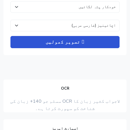
تصویر کھولیں
OCR
لاجواب کثیر زبان کا OCR سسٹم جو 140+ زبان کی
شناخت کو سپورٹ کرتا ہے۔
اسمارٹ ایریز