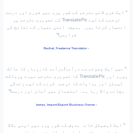
" ایک فری لانس مترجم کے طور پر، میں فوری اور درست
ترجمے کے لیے TranslatePic کے تصویری مترجم پر
انحصار کرتا ہوں۔ ہمیشہ اعلیٰ معیار کے نتائج کی
فراہمی!"
- Rachel, Freelance Translator
" میں ایک چھوٹے سے درآمد/برآمد کاروبار کا مالک
ہوں، اور TranslatePic کا تصویری مترجم میرے پروڈکٹ
لیبلز اور ہدایات کا ترجمہ کرنے کے لیے زندگی
بچانے والا رہا ہے۔ استعمال میں آسان اور درست!"
- James, Import/Export Business Owner
" ایک ڈیجیٹل خانہ بدوش کے طور پر، میں اپنی بلاگ
پوسٹس اور سوشل میڈیا مواد کا متعدد زبانوں میں