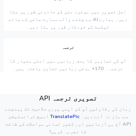
اصل تصویر میں موجود متن کو جادوئی طور پر مٹا
دیں۔ ہمارے AI سے چلنے والے سمارٹ صافی کے ساتھ
ٹیکسٹ کو خودکار طور پر ہٹا دیں۔
ترجمہ
آپ کی تصاویر کا ہدف زبانوں میں اعلیٰ معیار کا
ترجمہ۔ 170+ ہدفی زبانیں تعاون یافتہ ہیں۔
تصویری ترجمہ API
زبان کی رکاوٹیں آپ کو اپنی پوری صلاحیت تک پہنچنے
سے باز نہ آنے دیں۔
TranslatePic
امیج ٹرانسلیشن
API آج ہی آزمائیں اور کثیر لسانی مواصلات کی طاقت
کا تجربہ کریں!