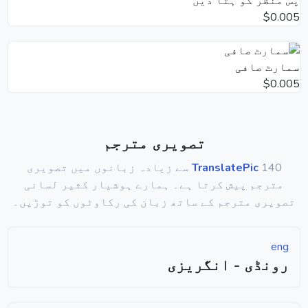
پس منظر کو ہٹا دیں
$0.005
سمارٹ صافی
$0.005
تصویری مترجم
TranslatePic
140 سے زیادہ زبانوں میں تصویری
مترجم پیش کرتا ہے۔ ہمارے ہوشیار کثیر لسانی
تصویری مترجم کے ساتھ زبان کی رکاوٹوں کو توڑیں۔
eng
رونڈی - انگریزی