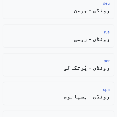
deu
رونڈی - جرمن
rus
رونڈی - روسی
por
رونڈی - پُرتگالی
spa
رونڈی - ہسپانوی