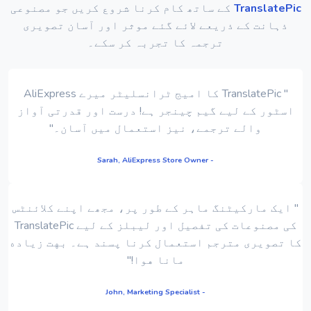
TranslatePic
کے ساتھ کام کرنا شروع کریں جو مصنوعی
ذہانت کے ذریعے لائے گئے موثر اور آسان تصویری
ترجمہ کا تجربہ کر سکے۔
" TranslatePic کا امیج ٹرانسلیٹر میرے AliExpress
اسٹور کے لیے گیم چینجر ہے! درست اور قدرتی آواز
والے ترجمے، نیز استعمال میں آسان۔"
- Sarah, AliExpress Store Owner
" ایک مارکیٹنگ ماہر کے طور پر، مجھے اپنے کلائنٹس
کی مصنوعات کی تفصیل اور لیبلز کے لیے TranslatePic
کا تصویری مترجم استعمال کرنا پسند ہے۔ بهت زیاده
مانا هوا!"
- John, Marketing Specialist