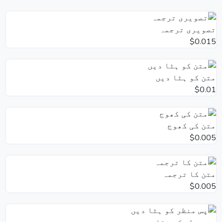
تصویری ترجمہ
$0.015
متن کو ہٹا دیں
$0.01
متن کی کھوج
$0.005
متن کا ترجمہ
$0.005