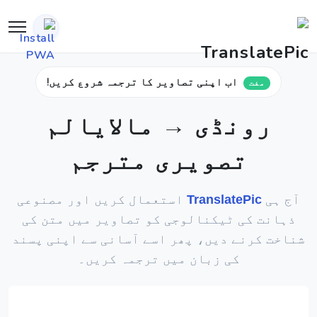
اب اپنی تصاویر کا ترجمہ شروع کریں!
مفت
رونڈی → مالایالم
تصویری مترجم
آج ہی
TranslatePic
استعمال کریں اور مصنوعی
ذہانت کی ٹیکنالوجی کو تصاویر میں متن کی
شناخت کرنے دیں، پھر اسے آسانی سے اپنی پسند
کی زبان میں ترجمہ کریں۔