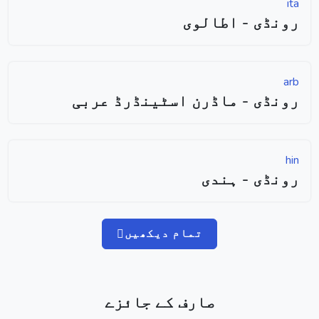
ita
رونڈی - اطالوی
arb
رونڈی - ماڈرن اسٹینڈرڈ عربی
hin
رونڈی - ہندی
تمام دیکھیں
صارف کے جائزے