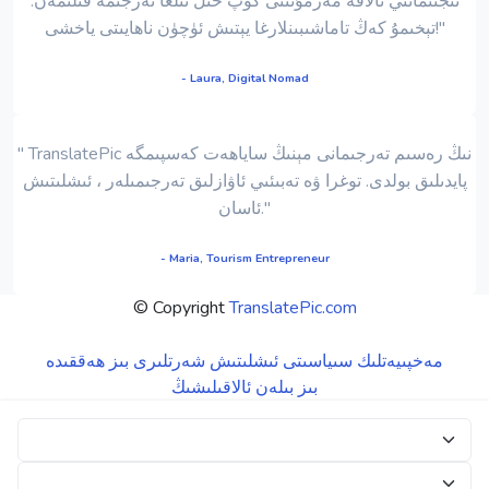
ئىجتىمائىي ئالاقە مەزمۇنىنى كۆپ خىل تىلغا تەرجىمە قىلىمەن.
تېخىمۇ كەڭ تاماشىبىنلارغا يېتىش ئۈچۈن ناھايىتى ياخشى!"
- Laura, Digital Nomad
" TranslatePic نىڭ رەسىم تەرجىمانى مېنىڭ ساياھەت كەسپىمگە
پايدىلىق بولدى. توغرا ۋە تەبىئىي ئاۋازلىق تەرجىمىلەر ، ئىشلىتىش
ئاسان."
- Maria, Tourism Entrepreneur
© Copyright
TranslatePic.com
مەخپىيەتلىك سىياسىتى
ئىشلىتىش شەرتلىرى
بىز ھەققىدە
بىز بىلەن ئالاقىلىشىڭ