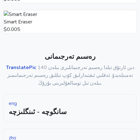
Smart Eraser
$0.005
رەسىم تەرجىمانى
140 دىن ئارتۇق تىلدا رەسىم تەرجىمانلىرى بىلەن
TranslatePic
تەمىنلەيدۇ. ئەقلىي ئىقتىدارلىق كۆپ تىللىق رەسىم تەرجىمانىمىز
بىلەن تىل توسالغۇلىرىنى بۇزۇڭ.
eng
سانگوچە - ئىنگلىزچە
zho