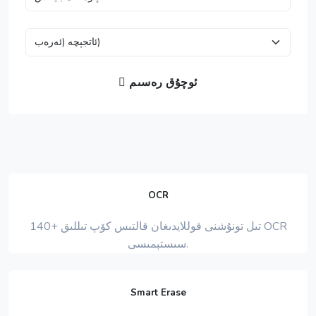
ئوچۇق رەسىم
OCR
140+ تىل تونۇشنى قوللايدىغان قالتىس كۆپ تىللىق OCR
سىستېمىسى.
Smart Erase