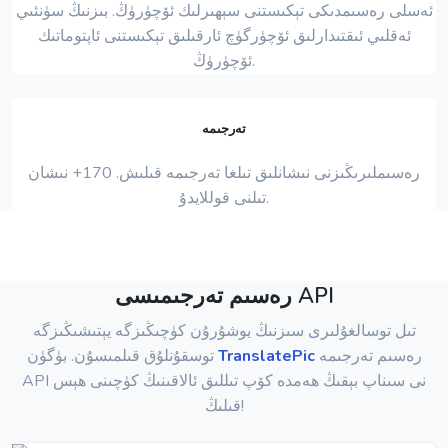
ئەسلى رەسىمدىكى تېكىستنى سېھىرلىك ئۆچۈرۈڭ. بىزنىڭ سۈنئىي
ئەقلىي ئىقتىدارلىق ئۆچۈرگۈچ ئارقىلىق تېكىستنى ئاپتوماتىك
ئۆچۈرۈڭ.
تەرجىمە
رەسىملىرىڭىزنى نىشانلىق تىلغا تەرجىمە قىلىش. 170+ نىشان
تىلنى قوللايدۇ.
رەسىم تەرجىمىسى API
تىل توسالغۇلىرى سىزنىڭ يوشۇرۇن كۈچىڭىزگە يېتىشىڭىزگە
رەسىم تەرجىمە
TranslatePic
توسقۇنلۇق قىلمىسۇن. بۈگۈن
API نى سىناپ بېقىڭ ھەمدە كۆپ تىللىق ئالاقىنىڭ كۈچىنى ھېس
قىلىڭ!