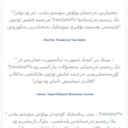
" ئىختىيارىي تەرجىمان بولۇش سۈپىتىم بىلەن ، تېز ۋە توغرا
تەرجىمە قىلىش ئۈچۈن TranslatePic نىڭ رەسىم تەرجىمانىغا
تايىنىمەن. ھەمىشە يۇقىرى سۈپەتلىك نەتىجىلەرنى يەتكۈزۈش!"
- Rachel, Freelance Translator
" مېنىڭ بىر كىچىك ئىمپورت-ئېكىسپورت تىجارىتىم بار ،
TranslatePic نىڭ رەسىم تەرجىمانى مەھسۇلات ماركىسى ۋە
كۆرسەتمىلىرىمنى تەرجىمە قىلىش ئۈچۈن ھاياتلىقنى ساقلاپ
قالدى. ئىشلىتىش ئاسان ۋە توغرا!"
- James, Import/Export Business Owner
" مەن رەقەملىك كۆچمەن بولۇش سۈپىتىم بىلەن ، TranslatePic
نىڭ رەسىم تەرجىمانىدىن پايدىلىنىپ ، بىلوگ يازمىلىرىم ۋە