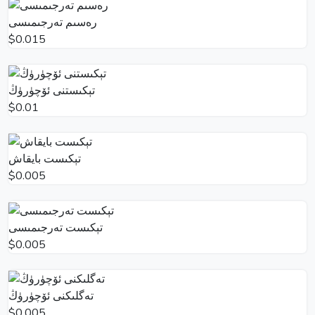
رەسىم تەرجىمىسى
$0.015
تېكىستنى ئۆچۈرۈڭ
$0.01
تېكىست بايقاش
$0.005
تېكىست تەرجىمىسى
$0.005
تەگلىكنى ئۆچۈرۈڭ
$0.005