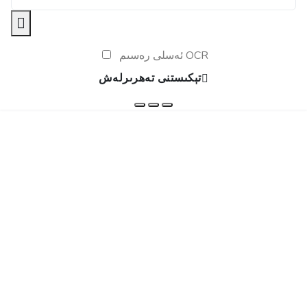
ئەسلى رەسىم OCR
تېكىستنى تەھرىرلەش