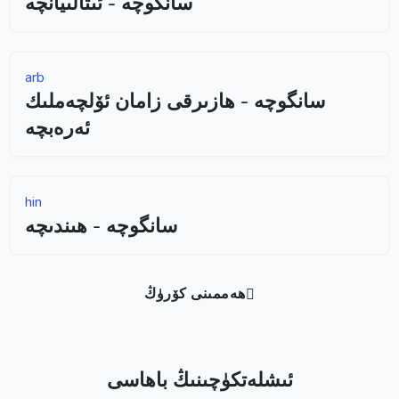
سانگوچە - ئىتالىيانچە
arb
سانگوچە - ھازىرقى زامان ئۆلچەملىك
ئەرەبچە
hin
سانگوچە - ھىندىچە
ھەممىنى كۆرۈڭ
ئىشلەتكۈچىنىڭ باھاسى