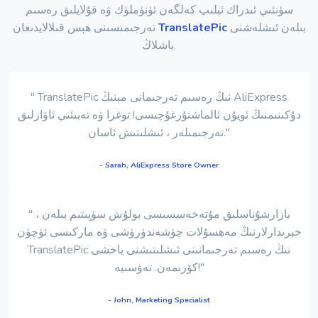
سۈنئىي ئىدراك ئېلىپ كەلگەن ئۈنۈملۈك ۋە قۇلايلىق رەسىم
بىلەن ئىشلەشنى
TranslatePic
تەرجىمىسىنى ھېس قىلالايدىغان
باشلاڭ.
" TranslatePic نىڭ رەسىم تەرجىمانى مېنىڭ AliExpress
دۇكىنىمنىڭ ئويۇن ئالماشتۇرغۇچىسى! توغرا ۋە تەبىئىي ئاۋازلىق
تەرجىمىلەر ، ئىشلىتىش ئاسان."
- Sarah, AliExpress Store Owner
" بازارشۇناسلىق مۇتەخەسسىسى بولۇش سۈپىتىم بىلەن ،
خېرىدارلارنىڭ مەھسۇلات چۈشەندۈرۈشى ۋە ماركىسى ئۈچۈن
TranslatePic نىڭ رەسىم تەرجىمانىنى ئىشلىتىشنى ياخشى
كۆرىمەن. تەۋسىيە!"
- John, Marketing Specialist