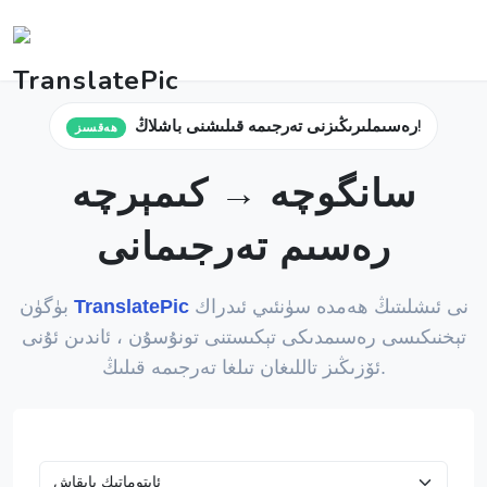
رەسىملىرىڭىزنى تەرجىمە قىلىشنى باشلاڭ!
ھەقسىز
سانگوچە → كىمېرچە
رەسىم تەرجىمانى
نى ئىشلىتىڭ ھەمدە سۈنئىي ئىدراك
TranslatePic
بۈگۈن
تېخنىكىسى رەسىمدىكى تېكىستنى تونۇسۇن ، ئاندىن ئۇنى
ئۆزىڭىز تاللىغان تىلغا تەرجىمە قىلىڭ.