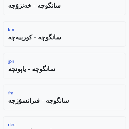
سانگوچە - خەنزۇچە
kor
سانگوچە - كورېيەچە
jpn
سانگوچە - ياپونچە
fra
سانگوچە - فىرانسۇزچە
deu