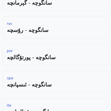
سانگوچە - گېرمانچە
rus
سانگوچە - رۇسچە
por
سانگوچە - پورتۇگالچە
spa
سانگوچە - ئىسپانچە
ita