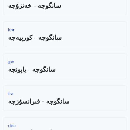
سانگوچە - خەنزۇچە
kor
سانگوچە - كورېيەچە
jpn
سانگوچە - ياپونچە
fra
سانگوچە - فىرانسۇزچە
deu