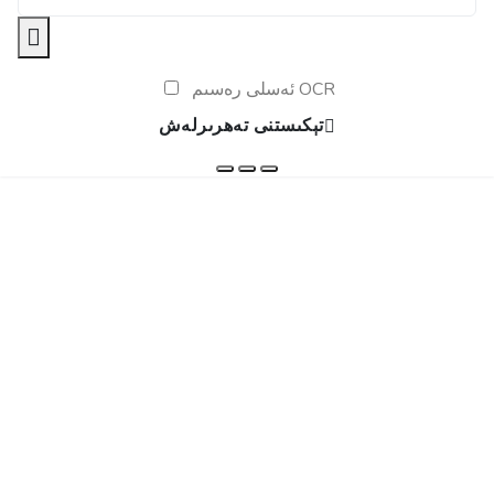
ئەسلى رەسىم OCR
تېكىستنى تەھرىرلەش