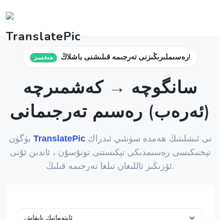
رەسىملىرىڭىزنى تەرجىمە قىلىشنى باشلاڭ!
ھەقسىز
سانگوچە → كەشمىرچە
(ئەرەب) رەسىم تەرجىمانى
نى ئىشلىتىڭ ھەمدە سۈنئىي ئىدراك
TranslatePic
بۈگۈن
تېخنىكىسى رەسىمدىكى تېكىستنى تونۇسۇن ، ئاندىن ئۇنى
ئۆزىڭىز تاللىغان تىلغا تەرجىمە قىلىڭ.