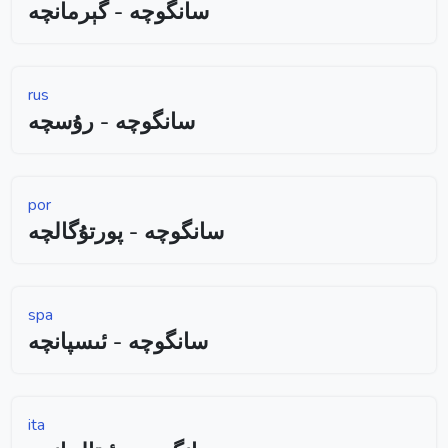
سانگوچە - گېرمانچە
rus
سانگوچە - رۇسچە
por
سانگوچە - پورتۇگالچە
spa
سانگوچە - ئىسپانچە
ita