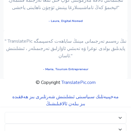
ئىجتىمائىي ئالاقە مەزمۇنىنى كۆپ خىل تىلغا تەرجىمە قىلىمەن.
تېخىمۇ كەڭ تاماشىبىنلارغا يېتىش ئۈچۈن ناھايىتى ياخشى!"
- Laura, Digital Nomad
" TranslatePic نىڭ رەسىم تەرجىمانى مېنىڭ ساياھەت كەسپىمگە
پايدىلىق بولدى. توغرا ۋە تەبىئىي ئاۋازلىق تەرجىمىلەر ، ئىشلىتىش
ئاسان."
- Maria, Tourism Entrepreneur
© Copyright
TranslatePic.com
مەخپىيەتلىك سىياسىتى
ئىشلىتىش شەرتلىرى
بىز ھەققىدە
بىز بىلەن ئالاقىلىشىڭ