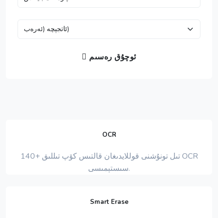
ئوچۇق رەسىم
OCR
140+ تىل تونۇشنى قوللايدىغان قالتىس كۆپ تىللىق OCR
سىستېمىسى.
Smart Erase