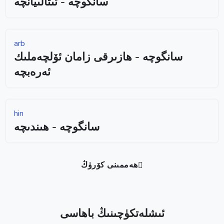
سانگوچە - ئىتالىيانچە
arb
سانگوچە - ھازىرقى زامان ئۆلچەملىك
ئەرەبچە
hin
سانگوچە - ھىندىچە
ھەممىنى كۆرۈڭ
ئىشلەتكۈچىنىڭ باھاسى