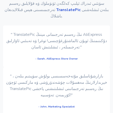
سۈنئىي ئىدراك ئېلىپ كەلگەن ئۈنۈملۈك ۋە قۇلايلىق رەسىم
بىلەن ئىشلەشنى
TranslatePic
تەرجىمىسىنى ھېس قىلالايدىغان
باشلاڭ.
" TranslatePic نىڭ رەسىم تەرجىمانى مېنىڭ AliExpress
دۇكىنىمنىڭ ئويۇن ئالماشتۇرغۇچىسى! توغرا ۋە تەبىئىي ئاۋازلىق
تەرجىمىلەر ، ئىشلىتىش ئاسان."
- Sarah, AliExpress Store Owner
" بازارشۇناسلىق مۇتەخەسسىسى بولۇش سۈپىتىم بىلەن ،
خېرىدارلارنىڭ مەھسۇلات چۈشەندۈرۈشى ۋە ماركىسى ئۈچۈن
TranslatePic نىڭ رەسىم تەرجىمانىنى ئىشلىتىشنى ياخشى
كۆرىمەن. تەۋسىيە!"
- John, Marketing Specialist