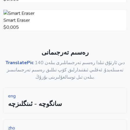
Smart Eraser
$0.005
رەسىم تەرجىمانى
140 دىن ئارتۇق تىلدا رەسىم تەرجىمانلىرى بىلەن
TranslatePic
تەمىنلەيدۇ. ئەقلىي ئىقتىدارلىق كۆپ تىللىق رەسىم تەرجىمانىمىز
بىلەن تىل توسالغۇلىرىنى بۇزۇڭ.
eng
سانگوچە - ئىنگلىزچە
zho