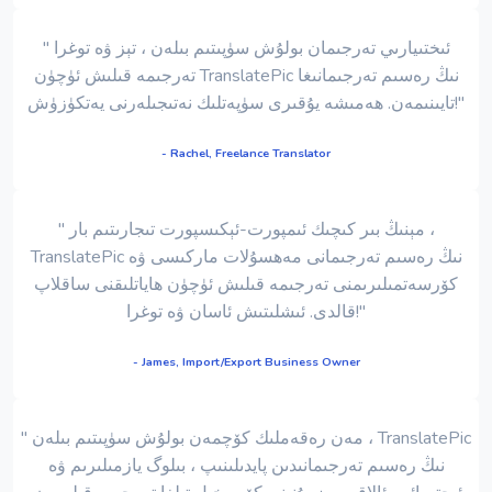
" ئىختىيارىي تەرجىمان بولۇش سۈپىتىم بىلەن ، تېز ۋە توغرا
تەرجىمە قىلىش ئۈچۈن TranslatePic نىڭ رەسىم تەرجىمانىغا
تايىنىمەن. ھەمىشە يۇقىرى سۈپەتلىك نەتىجىلەرنى يەتكۈزۈش!"
- Rachel, Freelance Translator
" مېنىڭ بىر كىچىك ئىمپورت-ئېكىسپورت تىجارىتىم بار ،
TranslatePic نىڭ رەسىم تەرجىمانى مەھسۇلات ماركىسى ۋە
كۆرسەتمىلىرىمنى تەرجىمە قىلىش ئۈچۈن ھاياتلىقنى ساقلاپ
قالدى. ئىشلىتىش ئاسان ۋە توغرا!"
- James, Import/Export Business Owner
" مەن رەقەملىك كۆچمەن بولۇش سۈپىتىم بىلەن ، TranslatePic
نىڭ رەسىم تەرجىمانىدىن پايدىلىنىپ ، بىلوگ يازمىلىرىم ۋە