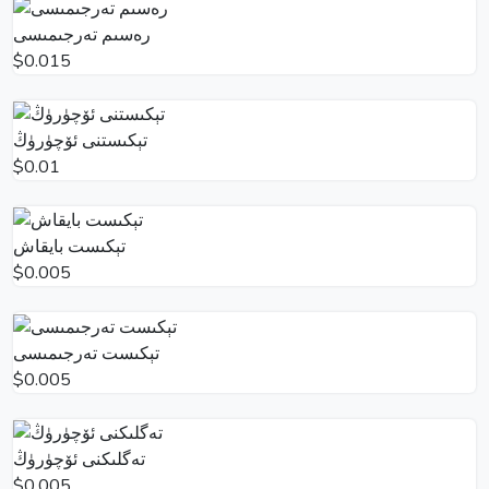
رەسىم تەرجىمىسى
$0.015
تېكىستنى ئۆچۈرۈڭ
$0.01
تېكىست بايقاش
$0.005
تېكىست تەرجىمىسى
$0.005
تەگلىكنى ئۆچۈرۈڭ
$0.005