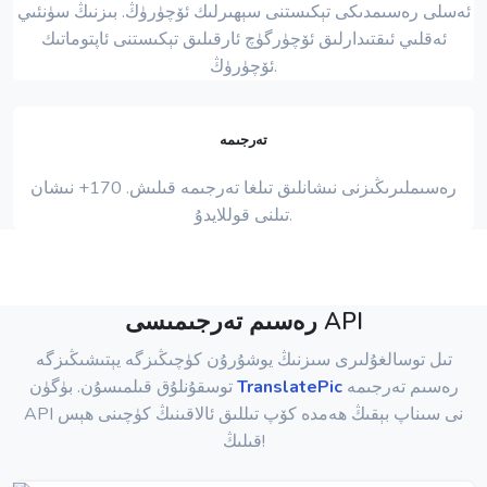
ئەسلى رەسىمدىكى تېكىستنى سېھىرلىك ئۆچۈرۈڭ. بىزنىڭ سۈنئىي
ئەقلىي ئىقتىدارلىق ئۆچۈرگۈچ ئارقىلىق تېكىستنى ئاپتوماتىك
ئۆچۈرۈڭ.
تەرجىمە
رەسىملىرىڭىزنى نىشانلىق تىلغا تەرجىمە قىلىش. 170+ نىشان
تىلنى قوللايدۇ.
رەسىم تەرجىمىسى API
تىل توسالغۇلىرى سىزنىڭ يوشۇرۇن كۈچىڭىزگە يېتىشىڭىزگە
رەسىم تەرجىمە
TranslatePic
توسقۇنلۇق قىلمىسۇن. بۈگۈن
API نى سىناپ بېقىڭ ھەمدە كۆپ تىللىق ئالاقىنىڭ كۈچىنى ھېس
قىلىڭ!