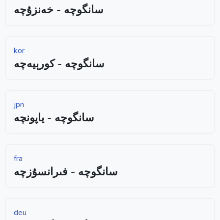
سانگوچە - خەنزۇچە
kor
سانگوچە - كورېيەچە
jpn
سانگوچە - ياپونچە
fra
سانگوچە - فىرانسۇزچە
deu