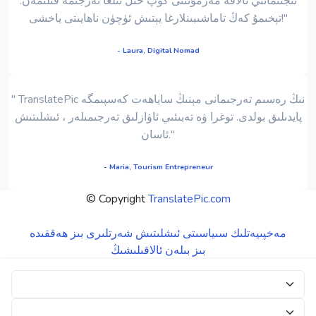
ئىجتىمائىي ئالاقە مەزمۇنىنى كۆپ خىل تىلغا تەرجىمە قىلىمەن.
تېخىمۇ كەڭ تاماشىبىنلارغا يېتىش ئۈچۈن ناھايىتى ياخشى!"
- Laura, Digital Nomad
" TranslatePic نىڭ رەسىم تەرجىمانى مېنىڭ ساياھەت كەسپىمگە
پايدىلىق بولدى. توغرا ۋە تەبىئىي ئاۋازلىق تەرجىمىلەر ، ئىشلىتىش
ئاسان."
- Maria, Tourism Entrepreneur
© Copyright
TranslatePic.com
مەخپىيەتلىك سىياسىتى
ئىشلىتىش شەرتلىرى
بىز ھەققىدە
بىز بىلەن ئالاقىلىشىڭ