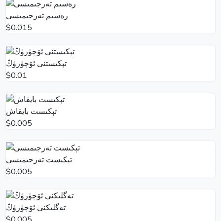
رەسىم تەرجىمىسى
$0.015
تېكىستنى ئۆچۈرۈڭ
$0.01
تېكىست بايقاش
$0.005
تېكىست تەرجىمىسى
$0.005
تەگلىكنى ئۆچۈرۈڭ
$0.005