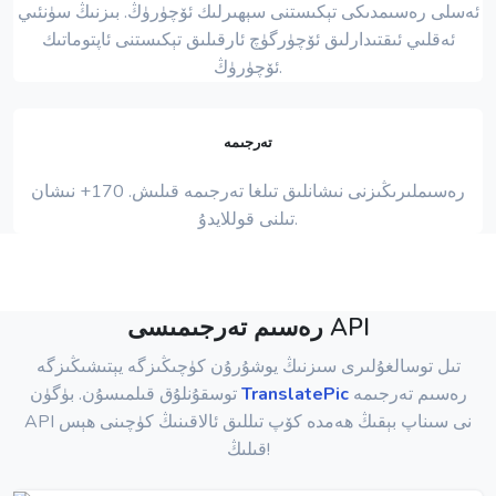
ئەسلى رەسىمدىكى تېكىستنى سېھىرلىك ئۆچۈرۈڭ. بىزنىڭ سۈنئىي
ئەقلىي ئىقتىدارلىق ئۆچۈرگۈچ ئارقىلىق تېكىستنى ئاپتوماتىك
ئۆچۈرۈڭ.
تەرجىمە
رەسىملىرىڭىزنى نىشانلىق تىلغا تەرجىمە قىلىش. 170+ نىشان
تىلنى قوللايدۇ.
رەسىم تەرجىمىسى API
تىل توسالغۇلىرى سىزنىڭ يوشۇرۇن كۈچىڭىزگە يېتىشىڭىزگە
رەسىم تەرجىمە
TranslatePic
توسقۇنلۇق قىلمىسۇن. بۈگۈن
API نى سىناپ بېقىڭ ھەمدە كۆپ تىللىق ئالاقىنىڭ كۈچىنى ھېس
قىلىڭ!