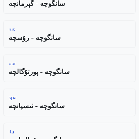
سانگوچە - گېرمانچە
rus
سانگوچە - رۇسچە
por
سانگوچە - پورتۇگالچە
spa
سانگوچە - ئىسپانچە
ita