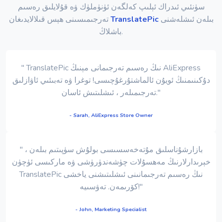
سۈنئىي ئىدراك ئېلىپ كەلگەن ئۈنۈملۈك ۋە قۇلايلىق رەسىم
بىلەن ئىشلەشنى
TranslatePic
تەرجىمىسىنى ھېس قىلالايدىغان
باشلاڭ.
" TranslatePic نىڭ رەسىم تەرجىمانى مېنىڭ AliExpress
دۇكىنىمنىڭ ئويۇن ئالماشتۇرغۇچىسى! توغرا ۋە تەبىئىي ئاۋازلىق
تەرجىمىلەر ، ئىشلىتىش ئاسان."
- Sarah, AliExpress Store Owner
" بازارشۇناسلىق مۇتەخەسسىسى بولۇش سۈپىتىم بىلەن ،
خېرىدارلارنىڭ مەھسۇلات چۈشەندۈرۈشى ۋە ماركىسى ئۈچۈن
TranslatePic نىڭ رەسىم تەرجىمانىنى ئىشلىتىشنى ياخشى
كۆرىمەن. تەۋسىيە!"
- John, Marketing Specialist