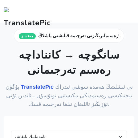
رەسىملىرىڭىزنى تەرجىمە قىلىشنى باشلاڭ!
ھەقسىز
سانگوچە → كانناداچە
رەسىم تەرجىمانى
نى ئىشلىتىڭ ھەمدە سۈنئىي ئىدراك
TranslatePic
بۈگۈن
تېخنىكىسى رەسىمدىكى تېكىستنى تونۇسۇن ، ئاندىن ئۇنى
ئۆزىڭىز تاللىغان تىلغا تەرجىمە قىلىڭ.