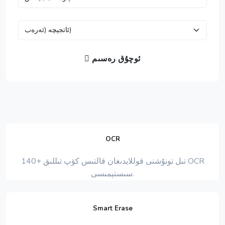
ئوچۇق رەسىم
OCR
140+ تىل تونۇشنى قوللايدىغان قالتىس كۆپ تىللىق OCR
سىستېمىسى.
Smart Erase