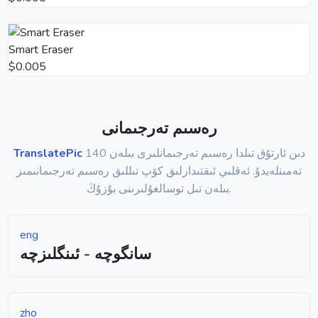
Smart Eraser
$0.005
رەسىم تەرجىمانى
140 دىن ئارتۇق تىلدا رەسىم تەرجىمانلىرى بىلەن
TranslatePic
تەمىنلەيدۇ. ئەقلىي ئىقتىدارلىق كۆپ تىللىق رەسىم تەرجىمانىمىز
بىلەن تىل توسالغۇلىرىنى بۇزۇڭ.
eng
سانگوچە - ئىنگلىزچە
zho