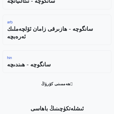
سانگوچە - ئىتالىيانچە
arb
سانگوچە - ھازىرقى زامان ئۆلچەملىك
ئەرەبچە
hin
سانگوچە - ھىندىچە
ھەممىنى كۆرۈڭ
ئىشلەتكۈچىنىڭ باھاسى