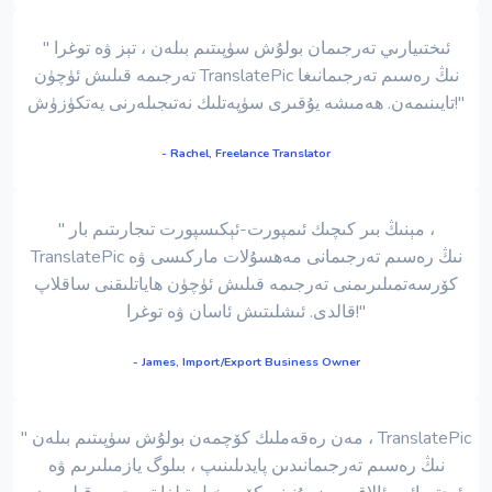
" ئىختىيارىي تەرجىمان بولۇش سۈپىتىم بىلەن ، تېز ۋە توغرا
تەرجىمە قىلىش ئۈچۈن TranslatePic نىڭ رەسىم تەرجىمانىغا
تايىنىمەن. ھەمىشە يۇقىرى سۈپەتلىك نەتىجىلەرنى يەتكۈزۈش!"
- Rachel, Freelance Translator
" مېنىڭ بىر كىچىك ئىمپورت-ئېكىسپورت تىجارىتىم بار ،
TranslatePic نىڭ رەسىم تەرجىمانى مەھسۇلات ماركىسى ۋە
كۆرسەتمىلىرىمنى تەرجىمە قىلىش ئۈچۈن ھاياتلىقنى ساقلاپ
قالدى. ئىشلىتىش ئاسان ۋە توغرا!"
- James, Import/Export Business Owner
" مەن رەقەملىك كۆچمەن بولۇش سۈپىتىم بىلەن ، TranslatePic
نىڭ رەسىم تەرجىمانىدىن پايدىلىنىپ ، بىلوگ يازمىلىرىم ۋە