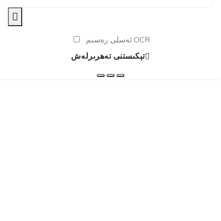
ئەسلى رەسىم OCR
تېكىستنى تەھرىرلەش